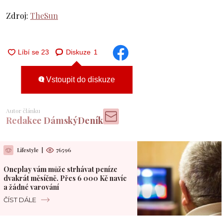
Zdroj:
TheSun
Diskuze
1
Vstoupit do diskuze
Autor článku
Redakce DámskýDeník
Lifestyle
|
76596
Oneplay vám může strhávat peníze
dvakrát měsíčně. Přes 6 000 Kč navíc
a žádné varování
ČÍST DÁLE