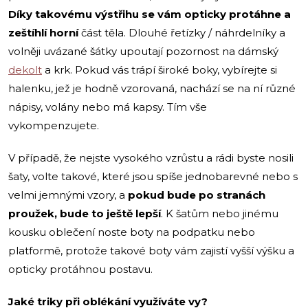
Díky takovému výstřihu se vám opticky protáhne a
zeštíhlí horní
část těla. Dlouhé řetízky / náhrdelníky a
volněji uvázané šátky upoutají pozornost na dámský
dekolt
a krk. Pokud vás trápí široké boky, vybírejte si
halenku, jež je hodně vzorovaná, nachází se na ní různé
nápisy, volány nebo má kapsy. Tím vše
vykompenzujete.
V případě, že nejste vysokého vzrůstu a rádi byste nosili
šaty, volte takové, které jsou spíše jednobarevné nebo s
velmi jemnými vzory, a
pokud bude po stranách
proužek, bude to ještě lepší
. K šatům nebo jinému
kousku oblečení noste boty na podpatku nebo
platformě, protože takové boty vám zajistí vyšší výšku a
opticky protáhnou postavu.
Jaké triky při oblékání využíváte vy?