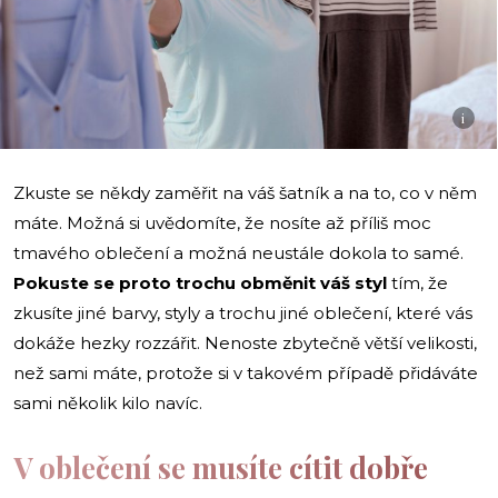
i
Zkuste se někdy zaměřit na váš šatník a na to, co v něm
máte. Možná si uvědomíte, že nosíte až příliš moc
tmavého oblečení a možná neustále dokola to samé.
Pokuste se proto trochu obměnit váš styl
tím, že
zkusíte jiné barvy, styly a trochu jiné oblečení, které vás
dokáže hezky rozzářit. Nenoste zbytečně větší velikosti,
než sami máte, protože si v takovém případě přidáváte
sami několik kilo navíc.
V oblečení se musíte cítit dobře