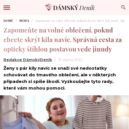
DOMŮ
MÓDA
Zapomeňte na volné oblečení, pokud chcete skrýt kila navíc. Správ
Zapomeňte na volné oblečení, pokud
chcete skrýt kila navíc. Správná cesta za
opticky štíhlou postavou vede jinudy
Redakce DámskýDeník
17. srpna 2022
Ženy s pár kily navíc se snaží své nedostatky
schovávat do tmavého oblečení, ale v některých
případech si spíše škodí. Vyzkoušejte tyto rady,
které vám mohou pomoci.