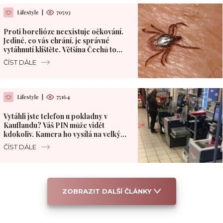
Lifestyle
|
70593
Proti borelióze neexistuje očkování.
Jediné, co vás chrání, je správné
vytáhnutí klíštěte. Většina Čechů to
dělá špatně
ČÍST DÁLE
Lifestyle
|
75164
Vytáhli jste telefon u pokladny v
Kauflandu? Váš PIN může vidět
kdokoliv. Kamera ho vysílá na velký
monitor
ČÍST DÁLE
ZOBRAZIT DALŠÍ ČLÁNKY