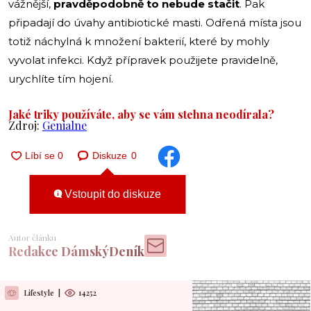
vážnější,
pravděpodobně to nebude stačit
. Pak
připadají do úvahy antibiotické masti. Odřená místa jsou
totiž náchylná k množení bakterií, které by mohly
vyvolat infekci. Když přípravek použijete pravidelně,
urychlíte tím hojení.
Jaké triky používáte, aby se vám stehna neodírala?
Zdroj:
Genialne
Diskuze
0
Vstoupit do diskuze
Autor článku
Redakce DámskýDeník
Lifestyle
|
14252