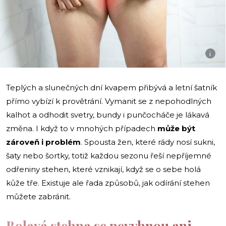
i
Teplých a slunečných dní kvapem přibývá a letní šatník
přímo vybízí k provětrání. Vymanit se z nepohodlných
kalhot a odhodit svetry, bundy i punčocháče je lákavá
změna. I když to v mnohých případech
může být
zároveň i problém
. Spousta žen, které rády nosí sukni,
šaty nebo šortky, totiž každou sezonu řeší nepříjemné
odřeniny stehen, které vznikají, když se o sebe holá
kůže tře. Existuje ale řada způsobů, jak odírání stehen
můžete zabránit.
Bolavá stehna se nevyhnou ani