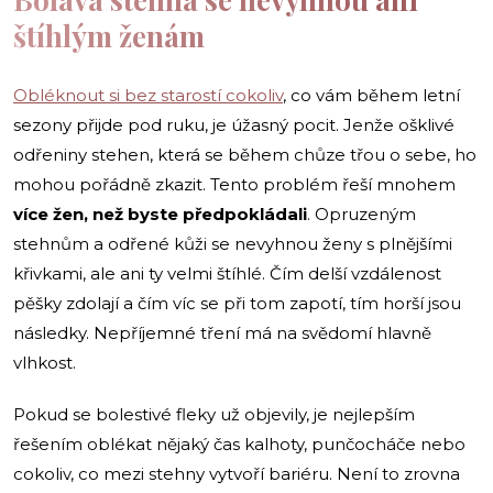
štíhlým ženám
Obléknout si bez starostí cokoliv
, co vám během letní
sezony přijde pod ruku, je úžasný pocit. Jenže ošklivé
odřeniny stehen, která se během chůze třou o sebe, ho
mohou pořádně zkazit. Tento problém řeší mnohem
více žen, než byste předpokládali
. Opruzeným
stehnům a odřené kůži se nevyhnou ženy s plnějšími
křivkami, ale ani ty velmi štíhlé. Čím delší vzdálenost
pěšky zdolají a čím víc se při tom zapotí, tím horší jsou
následky. Nepříjemné tření má na svědomí hlavně
vlhkost.
Pokud se bolestivé fleky už objevily, je nejlepším
řešením oblékat nějaký čas kalhoty, punčocháče nebo
cokoliv, co mezi stehny vytvoří bariéru. Není to zrovna