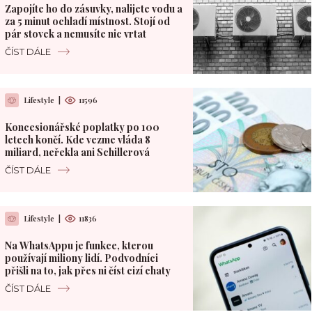
Zapojíte ho do zásuvky, nalijete vodu a
za 5 minut ochladí místnost. Stojí od
pár stovek a nemusíte nic vrtat
ČÍST DÁLE
Lifestyle
|
11596
Koncesionářské poplatky po 100
letech končí. Kde vezme vláda 8
miliard, neřekla ani Schillerová
ČÍST DÁLE
Lifestyle
|
11836
Na WhatsAppu je funkce, kterou
používají miliony lidí. Podvodníci
přišli na to, jak přes ni číst cizí chaty
ČÍST DÁLE