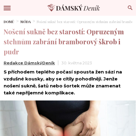
DOMŮ
MÓDA
Nošení sukně bez starostí: Opruzeným stehnům zabrání bramboro
Nošení sukně bez starostí: Opruzeným
stehnům zabrání bramborový škrob i
pudr
Redakce DámskýDeník
30. května 2023
S příchodem teplého počasí spousta žen sází na
vzdušné kousky, aby se cítily pohodlněji. Jenže
nošení sukně, šatů nebo šortek může znamenat
také nepříjemné komplikace.