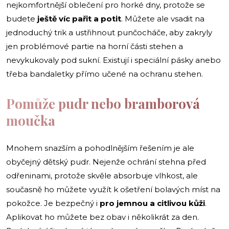
nejkomfortnější oblečení pro horké dny, protože se
budete
ještě víc pařit a potit
. Můžete ale vsadit na
jednoduchý trik a ustřihnout punčocháče, aby zakryly
jen problémové partie na horní části stehen a
nevykukovaly pod sukní. Existují i speciální pásky anebo
třeba bandaletky přímo učené na ochranu stehen.
Pomůže pudr nebo bramborová
moučka
Mnohem snazším a pohodlnějším řešením je ale
obyčejný dětský pudr. Nejenže ochrání stehna před
odřeninami, protože skvěle absorbuje vlhkost, ale
současně ho můžete využít k ošetření bolavých míst na
pokožce. Je bezpečný i
pro jemnou a citlivou kůži
.
Aplikovat ho můžete bez obav i několikrát za den.