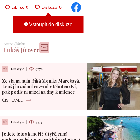
Diskuze
0
Vstoupit do diskuze
Autor článku
Lukáš Jírovec
Lifestyle
|
9276
Ze sta na nulu, říká Monika Marešová.
Leoš jí oznámil rozvod v těhotenství,
pak podle ní mizel na dny k milence
ČÍST DÁLE
Lifestyle
|
4353
Jedete letos k moři? Čtyřčlenná
rodina nechá v chorvatské restauraci