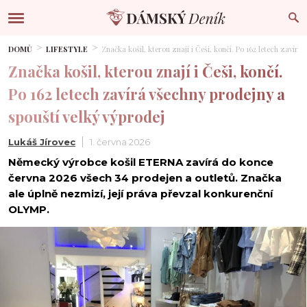
DOMŮ
LIFESTYLE
Značka košil, kterou znají i Češi, končí. Po 162 letech zavírá
Značka košil, kterou znají i Češi, končí.
Po 162 letech zavírá všechny prodejny a
spouští velký výprodej
Lukáš Jírovec
1. června 2026
Německý výrobce košil ETERNA zavírá do konce
června 2026 všech 34 prodejen a outletů. Značka
ale úplně nezmizí, její práva převzal konkurenční
OLYMP.