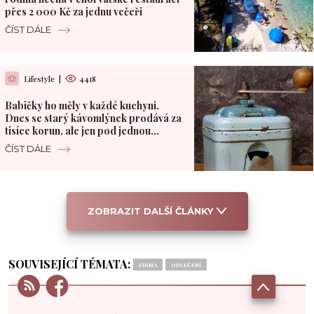
přes 2 000 Kč za jednu večeři
ČÍST DÁLE
Lifestyle
|
4418
Babičky ho měly v každé kuchyni.
Dnes se starý kávomlýnek prodává za
tisíce korun, ale jen pod jednou
podmínkou
ČÍST DÁLE
ZOBRAZIT DALŠÍ ČLÁNKY
SOUVISEJÍCÍ TÉMATA:
FIRMA
OBLEČENÍ