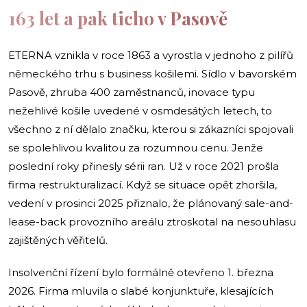
163 let a pak ticho v Pasově
ETERNA vznikla v roce 1863 a vyrostla v jednoho z pilířů
německého trhu s business košilemi. Sídlo v bavorském
Pasově, zhruba 400 zaměstnanců, inovace typu
nežehlivé košile uvedené v osmdesátých letech, to
všechno z ní dělalo značku, kterou si zákazníci spojovali
se spolehlivou kvalitou za rozumnou cenu. Jenže
poslední roky přinesly sérii ran. Už v roce 2021 prošla
firma restrukturalizací. Když se situace opět zhoršila,
vedení v prosinci 2025 přiznalo, že plánovaný sale-and-
lease-back provozního areálu ztroskotal na nesouhlasu
zajištěných věřitelů.
Insolvenční řízení bylo formálně otevřeno 1. března
2026. Firma mluvila o slabé konjunktuře, klesajících