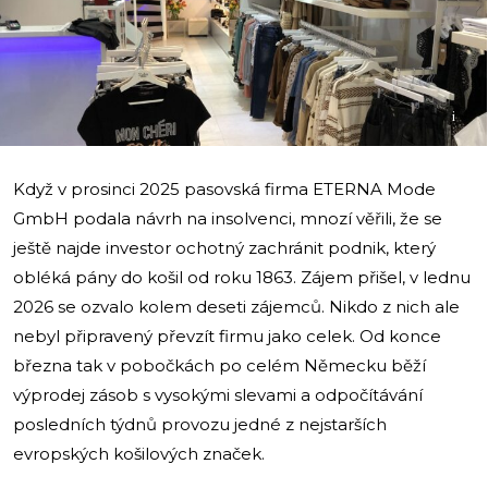
i
Když v prosinci 2025 pasovská firma ETERNA Mode
GmbH podala návrh na insolvenci, mnozí věřili, že se
ještě najde investor ochotný zachránit podnik, který
obléká pány do košil od roku 1863. Zájem přišel, v lednu
2026 se ozvalo kolem deseti zájemců. Nikdo z nich ale
nebyl připravený převzít firmu jako celek. Od konce
března tak v pobočkách po celém Německu běží
výprodej zásob s vysokými slevami a odpočítávání
posledních týdnů provozu jedné z nejstarších
evropských košilových značek.