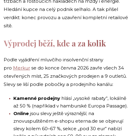
tržbách a rostoucích nákladech na mzdy i energie.
Hledání kupce na celý podnik selhalo. A tak přišel
verdikt: konec provozu a uzavření kompletní retailové
sítě.
Výprodej běží, kde a za kolik
Podle vyjádření mluvčího insolvenční strany
pro
Merkur
se do konce června 2026 zavře všech 34
otevřených míst, 25 značkových prodejen a 9 outletů.
Slevy se liší podle pobočky a prodejního kanálu:
Kamenné prodejny
hlásí „vysoké rabaty“, lokálně
až 50 % (například v hamburské Europa Passage).
Online
jsou slevy ještě výraznější; na
znovuspuštěném e-shopu eterna.de se objevují
slevy kolem 60–67 %, sekce „pod 30 eur“ nabízí