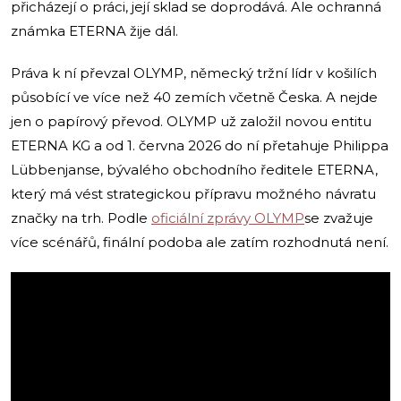
přicházejí o práci, její sklad se doprodává. Ale ochranná
známka ETERNA žije dál.
Práva k ní převzal OLYMP, německý tržní lídr v košilích
působící ve více než 40 zemích včetně Česka. A nejde
jen o papírový převod. OLYMP už založil novou entitu
ETERNA KG a od 1. června 2026 do ní přetahuje Philippa
Lübbenjanse, bývalého obchodního ředitele ETERNA,
který má vést strategickou přípravu možného návratu
značky na trh. Podle
oficiální zprávy OLYMP
se zvažuje
více scénářů, finální podoba ale zatím rozhodnutá není.