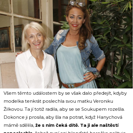
i
Všem těmto událostem by se však dalo předejít, kdyby
modelka tenkrát poslechla svou matku Veroniku
Žilkovou. Ta jí totiž radila, aby se se Soukupem rozešla.
Dokonce ji prosila, aby šla na potrat, když Hanychová
mámě sdělila,
že s ním čeká dítě. Ta ji ale naštěstí