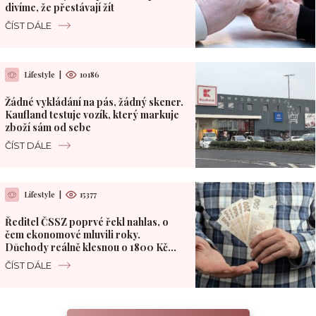
divíme, že přestávají žít
ČÍST DÁLE
Lifestyle
|
10186
Žádné vykládání na pás, žádný skener.
Kaufland testuje vozík, který markuje
zboží sám od sebe
ČÍST DÁLE
Lifestyle
|
15377
Ředitel ČSSZ poprvé řekl nahlas, o
čem ekonomové mluvili roky.
Důchody reálně klesnou o 1800 Kč
měsíčně
ČÍST DÁLE