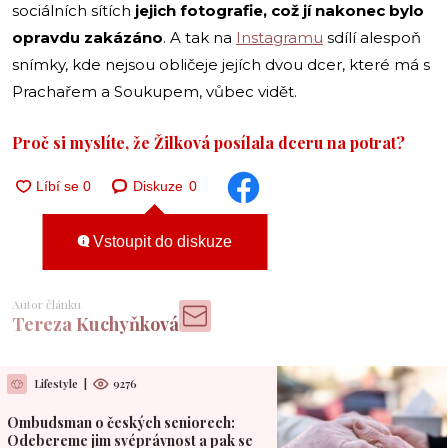
sociálních sítích
jejich fotografie, což jí nakonec bylo
opravdu zakázáno
. A tak na
Instagramu
sdílí alespoň
snímky, kde nejsou obličeje jejích dvou dcer, které má s
Prachařem a Soukupem, vůbec vidět.
Proč si myslíte, že Žilková posílala dceru na potrat?
Diskuze
0
Vstoupit do diskuze
Autor článku
Tereza Kuchyňková
Lifestyle
|
9276
Ombudsman o českých seniorech:
Odebereme jim svéprávnost a pak se