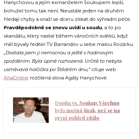
Hanychovou a jejím exmanželem Soukupem lepší,
bohužel tomu tak není. Neustále jeden na druhém
hledají chyby a snaží se dceru získat do výhradní péče.
Pravděpodobně se znovu uvidí u soudu
, a to po
skandálu, který nastal během vánočních svátků, když
měl bývalý ředitel TV Barrandov u sebe malou Rozárku.
„Dostala jsem ji nemocnou a ještě s hodinovým
zpožděním. Byla úplně rozhozená. Určitě to nebyla
usměvavá holčička po Štědrém dnu,“
cituje web
AhaOnline
rozčilená slova Agáty Hanychové.
Dopita vs. Soukup: Všechno
bylo možná jinak, než se na
první pohled zdálo