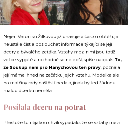
i
Nejen Veroniku Žilkovou již unavuje a často i obtěžuje
neustále číst a poslouchat informace týkající se její
dcery a bývalého zeťáka. Vztahy mezi nimi jsou totiž
velice vypjaté a rozhodně se nelepší, spíše naopak.
To,
že Soukup není pro Hanychovou ten pravý
, poznala
její máma ihned na začátku jejich vztahu. Modelka ale
na matčiny rady naštěstí nedala, jinak by teď žádnou
malou dcerku neměla.
Posílala dceru na potrat
Přestože to nějakou chvíli vypadalo, že se vztahy mezi