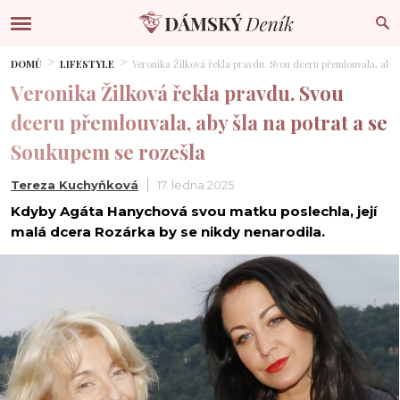
DOMŮ
LIFESTYLE
Veronika Žilková řekla pravdu. Svou dceru přemlouvala, aby 
Veronika Žilková řekla pravdu. Svou
dceru přemlouvala, aby šla na potrat a se
Soukupem se rozešla
Tereza Kuchyňková
17. ledna 2025
Kdyby Agáta Hanychová svou matku poslechla, její
malá dcera Rozárka by se nikdy nenarodila.