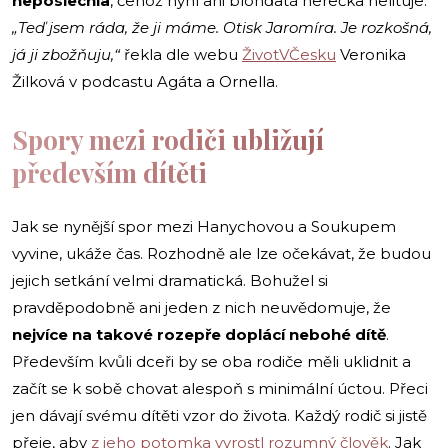
neposlechla
, čehož nyní ani blonďatá herečka nelituje.
„Teď jsem ráda, že ji máme. Otisk Jaromíra. Je rozkošná,
já ji zbožňuju,“
řekla dle webu
ŽivotVČesku
Veronika
Žilková v podcastu Agáta a Ornella.
Spory mezi rodiči ubližují
především dítěti
Jak se nynější spor mezi Hanychovou a Soukupem
vyvine, ukáže čas. Rozhodně ale lze očekávat, že budou
jejich setkání velmi dramatická. Bohužel si
pravděpodobně ani jeden z nich neuvědomuje, že
nejvíce na takové rozepře doplácí nebohé dítě
.
Především kvůli dceři by se oba rodiče měli uklidnit a
začít se k sobě chovat alespoň s minimální úctou. Přeci
jen dávají svému dítěti vzor do života. Každý rodič si jistě
přeje, aby
z jeho potomka vyrostl rozumný člověk
. Jak