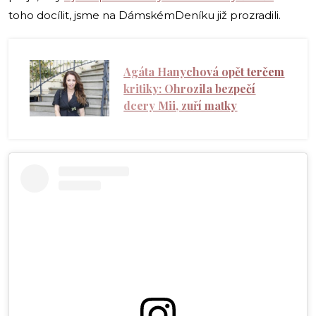
toho docílit, jsme na DámskémDeníku již prozradili.
Agáta Hanychová opět terčem
kritiky: Ohrozila bezpečí
dcery Mii, zuří matky