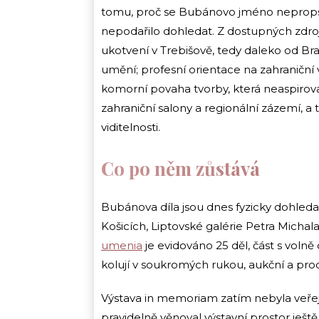
tomu, proč se Bubánovo jméno nepropsa
nepodařilo dohledat. Z dostupných zdroj
ukotvení v Trebišově, tedy daleko od Bra
umění; profesní orientace na zahraniční v
komorní povaha tvorby, která neaspirova
zahraniční salony a regionální zázemí, a
viditelnosti.
Co po něm zůstává
Bubánova díla jsou dnes fyzicky dohleda
Košicích, Liptovské galérie Petra Micha
umenia
je evidováno 25 děl, část s voln
kolují v soukromých rukou, aukční a prod
Výstava in memoriam zatím nebyla veře
pravidelně věnoval výstavní prostor ješt