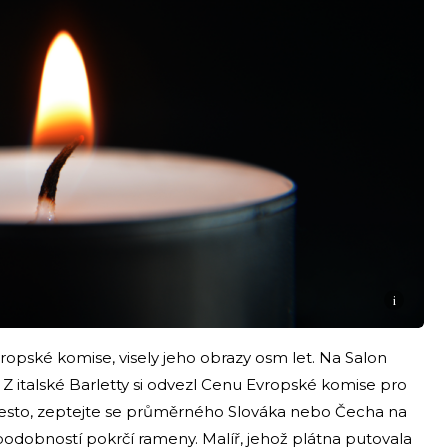
i
ropské komise, visely jeho obrazy osm let. Na Salon
 Z italské Barletty si odvezl Cenu Evropské komise pro
přesto, zeptejte se průměrného Slováka nebo Čecha na
odobností pokrčí rameny. Malíř, jehož plátna putovala