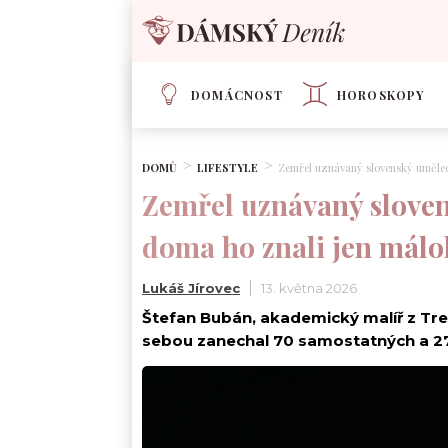
DOMÁCNOST
HOROSKOPY
DOMŮ
LIFESTYLE
Zemřel uznávaný slovenský umělec.
Zemřel uznávaný slovens
doma ho znali jen mál
Lukáš Jírovec
13. května 2026
Štefan Bubán, akademický malíř z Treb
sebou zanechal 70 samostatných a 278