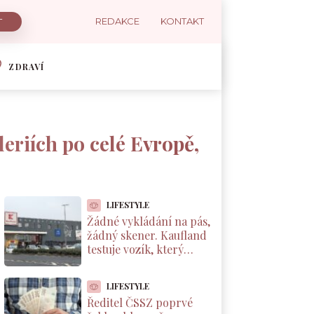
REDAKCE
KONTAKT
ZDRAVÍ
eriích po celé Evropě,
LIFESTYLE
Žádné vykládání na pás,
žádný skener. Kaufland
testuje vozík, který
markuje zboží sám od
sebe
LIFESTYLE
Ředitel ČSSZ poprvé