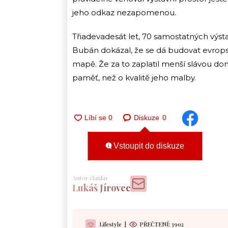
jeho odkaz nezapomenou.
Třiadevadesát let, 70 samostatných výstav
Bubán dokázal, že se dá budovat evropská
mapě. Že za to zaplatil menší slávou doma
paměť, než o kvalitě jeho malby.
Diskuze
0
Vstoupit do diskuze
Autor článku
Lukáš Jírovec
Lifestyle
|
PŘEČTENÍ:
3902