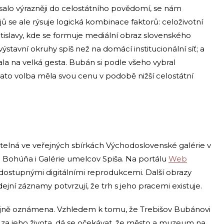
lo výrazněji do celostátního povědomí, se nám
ů se ale rýsuje logická kombinace faktorů: celoživotní
tislavy, kde se formuje mediální obraz slovenského
ýstavní okruhy spíš než na domácí institucionální síť; a
la na velká gesta. Bubán si podle všeho vybral
 tato volba měla svou cenu v podobě nižší celostátní
telná ve veřejných sbírkách Východoslovenské galérie v
la Bohúňa i Galérie umelcov Spiša. Na portálu
Web
ě dostupnými digitálními reprodukcemi. Další obrazy
ejní záznamy potvrzují, že trh s jeho pracemi existuje.
jně oznámena. Vzhledem k tomu, že Trebišov Bubánovi
ě za jeho života, dá se očekávat, že město a muzeum na