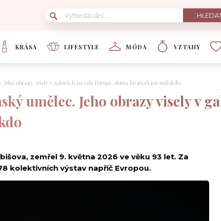
KRÁSA
LIFESTYLE
MÓDA
VZTAHY
 Jeho obrazy visely v galeriích po celé Evropě, doma ho znali jen málokdo
ký umělec. Jeho obrazy visely v gal
okdo
išova, zemřel 9. května 2026 ve věku 93 let. Za
 kolektivních výstav napříč Evropou.