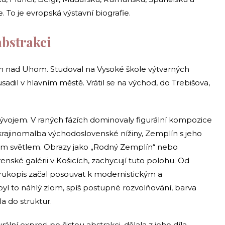
. To je evropská výstavní biografie.
abstrakci
ích nad Uhom. Studoval na Vysoké škole výtvarných
usadil v hlavním městě. Vrátil se na východ, do Trebišova,
ývojem. V raných fázích dominovaly figurální kompozice
 krajinomalba východoslovenské nížiny, Zemplín s jeho
ým světlem. Obrazy jako „Rodný Zemplín“ nebo
ské galérii v Košicích, zachycují tuto polohu. Od
 rukopis začal posouvat k modernistickým a
l to náhlý zlom, spíš postupné rozvolňování, barva
la do struktur.
urální expresi po čistou abstrakci, dělala z jeho díla