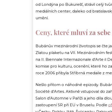
od Londýna po Bukurešť, strávil celý tv
mediálních center, daleko od bratislavsk
umění.
Ceny, které mluví za sebe
Bubánův mezinárodní životopis se čte ja
Zlatou plaketu na VII. Mezinárodním fest
na II. Biennale Internazionale d’Arte il 
komise pro kulturu, ocenění, které ho z
roce 2006 přibyla Stříbrná medaile z m
Nešlo přitom o náhodné epizody. Bubán b
Société d’Artes. Aktivně vstupoval do zah
Salon d’Automne v Paříži a jeho díla d
zastoupení SR při EU v Bruselu. Podle
o
v Česku, Polsku, Itálii, Švýcarsku, Rakou