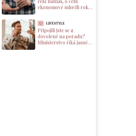
řekl nahlas, o čem
ekonomové mluvili roky.
Důchody reálně klesnou
o 1800 Kč měsíčně
LIFESTYLE
Připojili jste se z
dovolené na poradu?
Ministerstvo říká jasně:
máte nárok na
kompenzaci