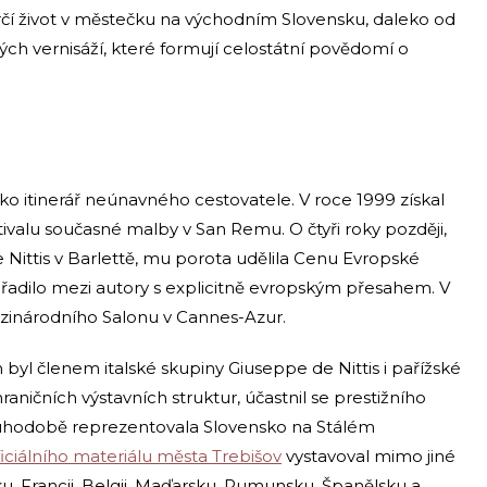
ůrčí život v městečku na východním Slovensku, daleko od
ých vernisáží, které formují celostátní povědomí o
ko itinerář neúnavného cestovatele. V roce 1999 získal
ivalu současné malby v San Remu. O čtyři roky později,
De Nittis v Barlettě, mu porota udělila Cenu Evropské
ařadilo mezi autory s explicitně evropským přesahem. V
ezinárodního Salonu v Cannes-Azur.
yl členem italské skupiny Giuseppe de Nittis i pařížské
raničních výstavních struktur, účastnil se prestižního
louhodobě reprezentovala Slovensko na Stálém
ficiálního materiálu města Trebišov
vystavoval mimo jiné
sku, Francii, Belgii, Maďarsku, Rumunsku, Španělsku a