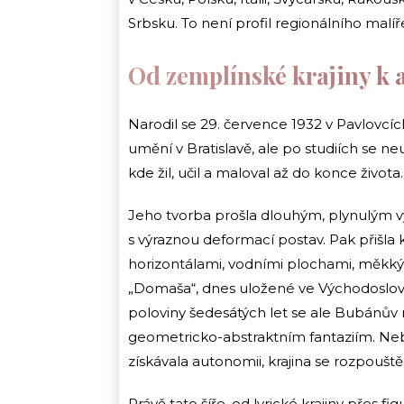
Srbsku. To není profil regionálního malíře
Od zemplínské krajiny k 
Narodil se 29. července 1932 v Pavlovc
umění v Bratislavě, ale po studiích se ne
kde žil, učil a maloval až do konce života.
Jeho tvorba prošla dlouhým, plynulým v
s výraznou deformací postav. Pak přišla
horizontálami, vodními plochami, měkk
„Domaša“, dnes uložené ve Východosloven
poloviny šedesátých let se ale Bubánův
geometricko-abstraktním fantaziím. Neby
získávala autonomii, krajina se rozpouště
Právě tato šíře, od lyrické krajiny přes fig