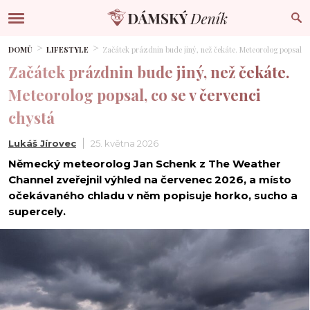
DOMŮ
LIFESTYLE
Začátek prázdnin bude jiný, než čekáte. Meteorolog popsal, c
Začátek prázdnin bude jiný, než čekáte.
Meteorolog popsal, co se v červenci
chystá
Lukáš Jírovec
25. května 2026
Německý meteorolog Jan Schenk z The Weather
Channel zveřejnil výhled na červenec 2026, a místo
očekávaného chladu v něm popisuje horko, sucho a
supercely.