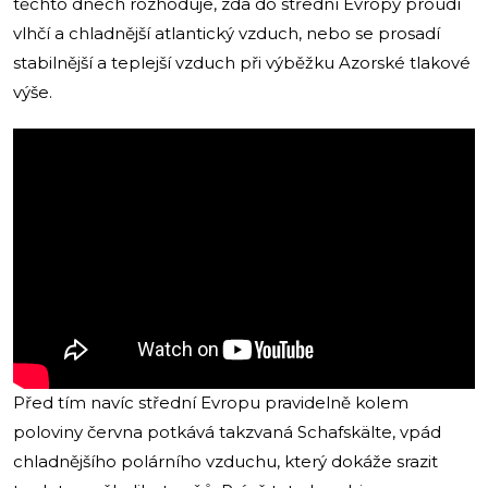
těchto dnech rozhoduje, zda do střední Evropy proudí
vlhčí a chladnější atlantický vzduch, nebo se prosadí
stabilnější a teplejší vzduch při výběžku Azorské tlakové
výše.
Před tím navíc střední Evropu pravidelně kolem
poloviny června potkává takzvaná Schafskälte, vpád
chladnějšího polárního vzduchu, který dokáže srazit