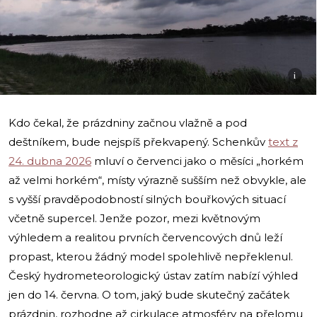
i
Kdo čekal, že prázdniny začnou vlažně a pod
deštníkem, bude nejspíš překvapený. Schenkův
text z
24. dubna 2026
mluví o červenci jako o měsíci „horkém
až velmi horkém“, místy výrazně sušším než obvykle, ale
s vyšší pravděpodobností silných bouřkových situací
včetně supercel. Jenže pozor, mezi květnovým
výhledem a realitou prvních červencových dnů leží
propast, kterou žádný model spolehlivě nepřeklenul.
Český hydrometeorologický ústav zatím nabízí výhled
jen do 14. června. O tom, jaký bude skutečný začátek
prázdnin, rozhodne až cirkulace atmosféry na přelomu