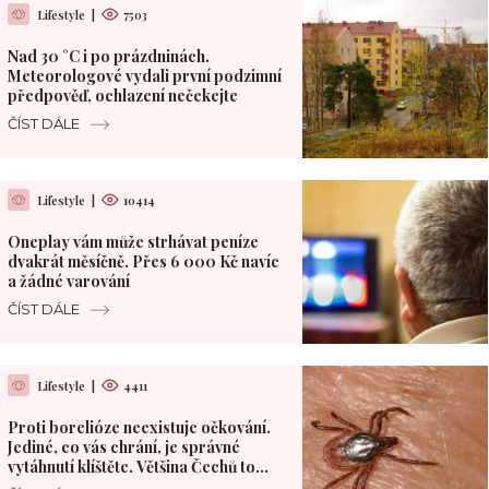
Lifestyle
|
7503
Nad 30 °C i po prázdninách.
Meteorologové vydali první podzimní
předpověď, ochlazení nečekejte
ČÍST DÁLE
Lifestyle
|
10414
Oneplay vám může strhávat peníze
dvakrát měsíčně. Přes 6 000 Kč navíc
a žádné varování
ČÍST DÁLE
Lifestyle
|
4411
Proti borelióze neexistuje očkování.
Jediné, co vás chrání, je správné
vytáhnutí klíštěte. Většina Čechů to
dělá špatně