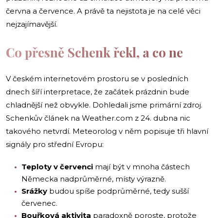
června a července. A právě ta nejistota je na celé věci
nejzajímavější.
Co přesně Schenk řekl, a co ne
V českém internetovém prostoru se v posledních
dnech šíří interpretace, že začátek prázdnin bude
chladnější než obvykle. Dohledali jsme primární zdroj.
Schenkův článek na Weather.com z 24. dubna nic
takového netvrdí. Meteorolog v něm popisuje tři hlavní
signály pro střední Evropu:
Teploty v červenci
mají být v mnoha částech
Německa nadprůměrné, místy výrazně.
Srážky
budou spíše podprůměrné, tedy sušší
červenec.
Bouřková aktivita
paradoxně poroste, protože