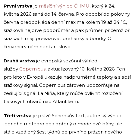
První vrstva
je
měsíční výhled ČHMÚ
, který k 24.
května 2026 sahá do 14. června. Pro období do poloviny
června předpokládá denní maxima kolem 19 až 24 °C,
srážkově nejprve podprůměr a pak průměr, přičemž při
srážkách mají převažovat přeháňky a bouřky. O
červenci v něm není ani slovo.
Druhá vrstva
je evropský sezónní výhled
služby
Copernicus
, aktualizovaný 10. května 2026. Ten
pro léto v Evropě ukazuje nadprůměrné teploty a slabší
srážkový signál. Copernicus zároveň upozorňuje na
zesilující signál La Niña, který může ovlivnit rozložení
tlakových útvarů nad Atlantikem.
Třetí vrstva
je právě Schenkův text, autorský výhled
jednoho meteorologa opřený o modelové běhy, ale
stále vzdálený šest týdnů od prvního prázdninového