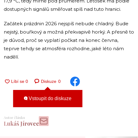
17,9 °C, tedy mírně pod průměrem. Letošek má podle
dostupných signálů směřovat spíš nad tuto hranici.
Začátek prázdnin 2026 nejspíš nebude chladný. Bude
nejistý, bouřkový a možná překvapivě horký. A přesně to
je důvod, proč se vyplatí počkat na konec června,
teprve tehdy se atmosféra rozhodne, jaké léto nám
nadělí.
Diskuze
0
Vstoupit do diskuze
Autor článku
Lukáš Jírovec