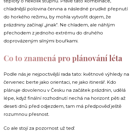
teploty o několik stupňů. Právě tato kombinace,
chladnější polovina června a následné prudké přepnutí
do horkého režimu, by mohla vytvořit dojem, že
prázdniny začínají „jinak“. Ne chladem, ale náhlým
přechodem z jednoho extrému do druhého
doprovázeným silnými bouřkami.
Co to znamená pro plánování léta
Podle nás je nejpoctivější rada tato: květnové výhledy na
červenec berte jako orientaci, ne jako itinerář. Kdo
plánuje dovolenou v Česku na začátek prázdnin, udělá
lépe, když finální rozhodnutí nechá na horizont pěti až
deseti dnů před odjezdem, tam má předpověď ještě
rozumnou přesnost.
Co ale stojí za pozornost už teď: