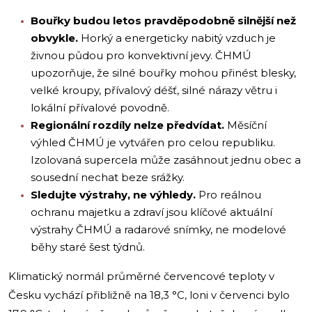
Bouřky budou letos pravděpodobně silnější než
obvykle.
Horký a energeticky nabitý vzduch je
živnou půdou pro konvektivní jevy. ČHMÚ
upozorňuje, že silné bouřky mohou přinést blesky,
velké kroupy, přívalový déšť, silné nárazy větru i
lokální přívalové povodně.
Regionální rozdíly nelze předvídat.
Měsíční
výhled ČHMÚ je vytvářen pro celou republiku.
Izolovaná supercela může zasáhnout jednu obec a
sousední nechat beze srážky.
Sledujte výstrahy, ne výhledy.
Pro reálnou
ochranu majetku a zdraví jsou klíčové aktuální
výstrahy ČHMÚ a radarové snímky, ne modelové
běhy staré šest týdnů.
Klimatický normál průměrné červencové teploty v
Česku vychází přibližně na 18,3 °C, loni v červenci bylo