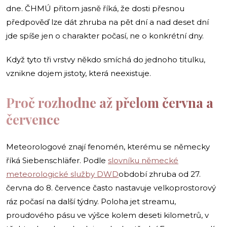
dne. ČHMÚ přitom jasně říká, že dosti přesnou
předpověď lze dát zhruba na pět dní a nad deset dní
jde spíše jen o charakter počasí, ne o konkrétní dny.
Když tyto tři vrstvy někdo smíchá do jednoho titulku,
vznikne dojem jistoty, která neexistuje.
Proč rozhodne až přelom června a
července
Meteorologové znají fenomén, kterému se německy
říká Siebenschläfer. Podle
slovníku německé
meteorologické služby DWD
období zhruba od 27.
června do 8. července často nastavuje velkoprostorový
ráz počasí na další týdny. Poloha jet streamu,
proudového pásu ve výšce kolem deseti kilometrů, v