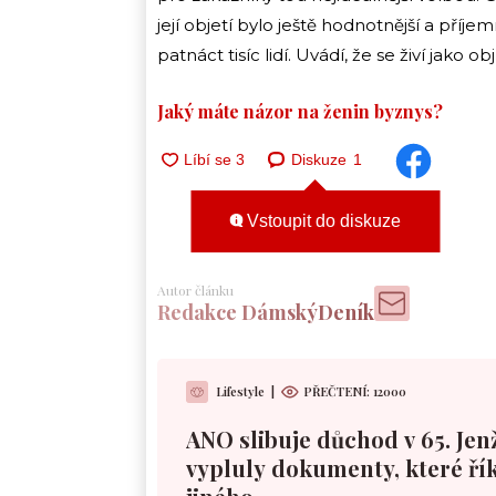
její objetí bylo ještě hodnotnější a příjemn
patnáct tisíc lidí. Uvádí, že se živí jako 
Jaký máte názor na ženin byznys?
Diskuze
1
Vstoupit do diskuze
Autor článku
Redakce DámskýDeník
Lifestyle
|
PŘEČTENÍ:
12000
ANO slibuje důchod v 65. Jen
vypluly dokumenty, které řík