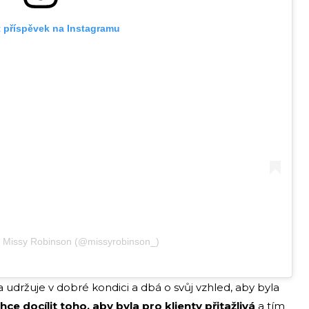
t příspěvek na Instagramu
ý Missy Robinson (@missyrobinson_)
ka udržuje v dobré kondici a dbá o svůj vzhled, aby byla
hce docílit toho, aby byla pro klienty přitažlivá
a tím