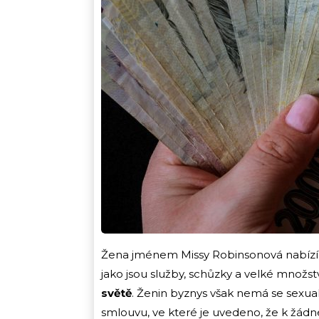
Žena jménem Missy Robinsonová nabízí sv
jako jsou služby, schůzky a velké množs
světě
. Ženin byznys však nemá se sexual
smlouvu, ve které je uvedeno, že k žádn