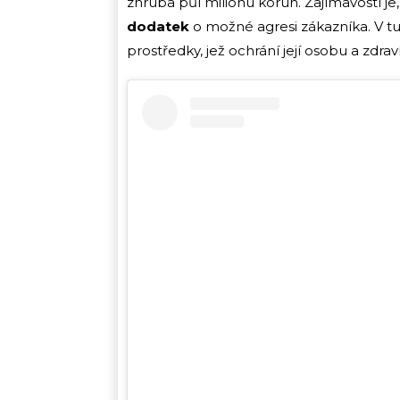
zhruba půl milionu korun. Zajímavostí je
dodatek
o možné agresi zákazníka. V tu 
prostředky, jež ochrání její osobu a zdrav