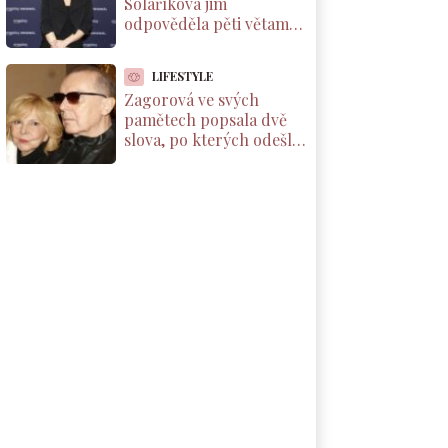
Solaříková jim
odpověděla pěti větami,
které by si měl přečíst
každý rodič dcery
LIFESTYLE
Zagorová ve svých
pamětech popsala dvě
slova, po kterých odešla
od partnera. Už se k
němu nevrátila