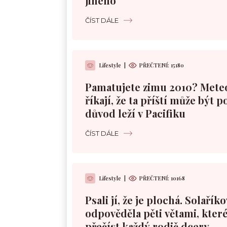
jiného
ČÍST DÁLE
Lifestyle
|
PŘEČTENÍ:
15180
Pamatujete zimu 2010? Mete
říkají, že ta příští může být 
důvod leží v Pacifiku
ČÍST DÁLE
Lifestyle
|
PŘEČTENÍ:
10168
Psali jí, že je plochá. Solařík
odpověděla pěti větami, které
přečíst každý rodič dcery