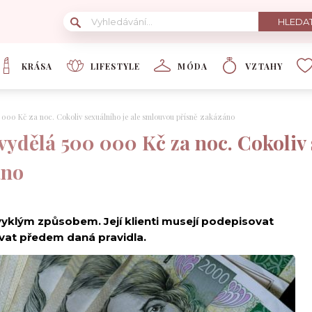
KRÁSA
LIFESTYLE
MÓDA
VZTAHY
 000 Kč za noc. Cokoliv sexuálního je ale smlouvou přísně zakázáno
vydělá 500 000 Kč za noc. Cokoliv 
áno
vyklým způsobem. Její klienti musejí podepisovat
vat předem daná pravidla.