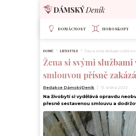
DOMÁCNOST
HOROSKOPY
DOMŮ
LIFESTYLE
Žena si svými službami vydělá 500
Žena si svými službami 
smlouvou přísně zakáz
Redakce DámskýDeník
15. ledna 2023
Na živobytí si vydělává opravdu neob
přesně sestavenou smlouvu a dodržo