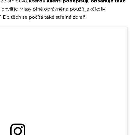
, že smlouva,
kterou klienti podepisují, obsahuje také
chvíli je Missy plně oprávněna použít jakékoliv
í. Do těch se počítá také střelná zbraň.