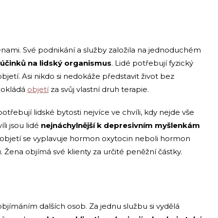
ženami. Své podnikání a služby založila na jednoduchém
 účinků na lidský organismus
. Lidé potřebují fyzický
etí. Asi nikdo si nedokáže představit život bez
 pokládá
objetí
za svůj vlastní druh terapie.
otřebují lidské bytosti nejvíce ve chvíli, kdy nejde vše
li jsou lidé
nejnáchylnější k depresivním myšlenkám
ři objetí se vyplavuje hormon oxytocin neboli hormon
 Žena objímá své klienty za určité peněžní částky.
objímáním dalších osob. Za jednu službu si vydělá