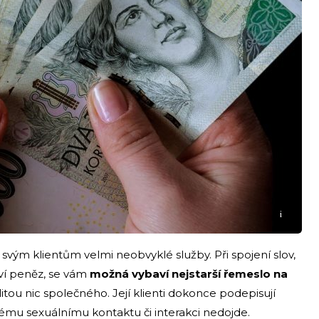
i
ým klientům velmi neobvyklé služby. Při spojení slov,
tví peněz, se vám
možná vybaví nejstarší řemeslo na
itou nic společného. Její klienti dokonce podepisují
ému sexuálnímu kontaktu či interakci nedojde.