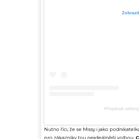
Zobrazi
Příspěvek sdílen
Nutno říci, že se Missy i jako podnikatel
pro zákazníky tou nejideálnější volbou.
C