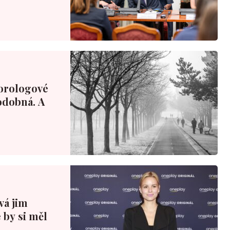
orologové
podobná. A
ová jim
 by si měl