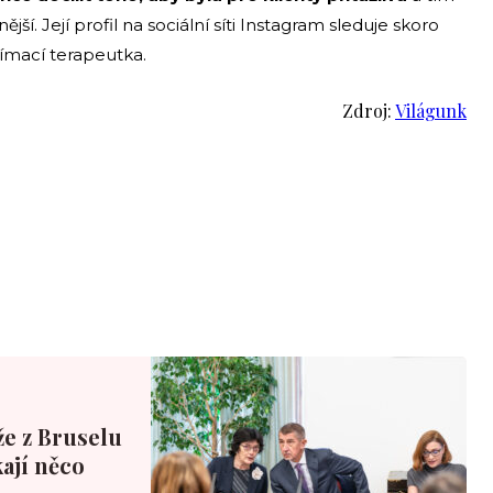
ější. Její profil na sociální síti Instagram sleduje skoro
objímací terapeutka.
Zdroj:
Világunk
že z Bruselu
ají něco