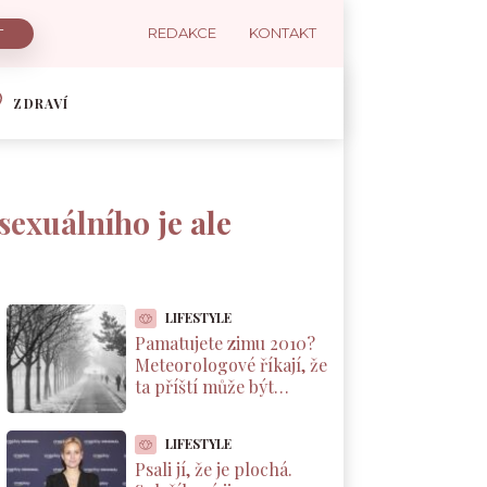
REDAKCE
KONTAKT
ZDRAVÍ
sexuálního je ale
LIFESTYLE
Pamatujete zimu 2010?
Meteorologové říkají, že
ta příští může být
podobná. A důvod leží v
Pacifiku
LIFESTYLE
Psali jí, že je plochá.