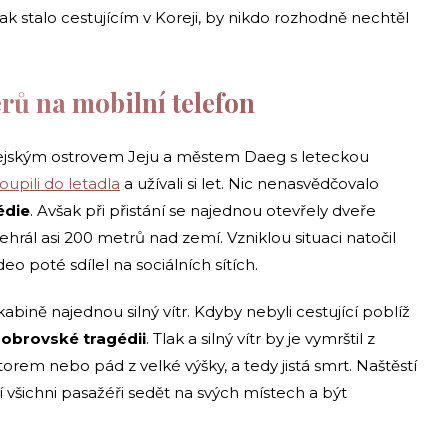
ak stalo cestujícím v Koreji, by nikdo rozhodně nechtěl
érů na mobilní telefon
rejským ostrovem Jeju a městem Daeg s leteckou
oupili do letadla
a užívali si let. Nic nenasvědčovalo
édie
. Avšak při přistání se najednou otevřely dveře
rál asi 200 metrů nad zemí. Vzniklou situaci natočil
eo poté sdílel na sociálních sítích.
kabině najednou silný vítr. Kdyby nebyli cestující poblíž
 obrovské tragédii
. Tlak a silný vítr by je vymrštil z
torem nebo pád z velké výšky, a tedy jistá smrt. Naštěstí
sí všichni pasažéři sedět na svých místech a být