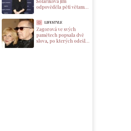
Solaříková jim
odpověděla pěti větami,
které by si měl přečíst
každý rodič dcery
LIFESTYLE
Zagorová ve svých
pamětech popsala dvě
slova, po kterých odešla
od partnera. Už se k
němu nevrátila