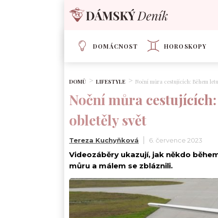
DOMÁCNOST
HOROSKOPY
DOMŮ
LIFESTYLE
Noční můra cestujících: Během letu
Noční můra cestujících:
obletěly svět
Tereza Kuchyňková
6. července 2023
Videozáběry ukazují, jak někdo během l
můru a málem se zbláznili.