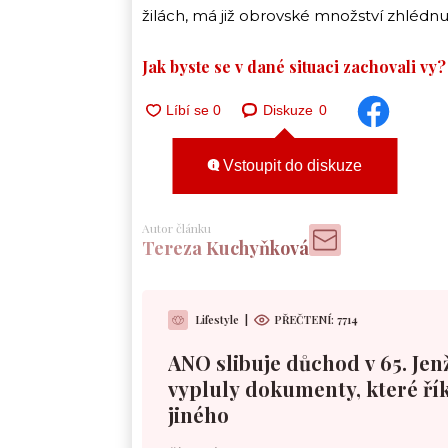
žilách, má již obrovské množství zhlédn
Jak byste se v dané situaci zachovali vy?
Diskuze
0
Vstoupit do diskuze
Autor článku
Tereza Kuchyňková
Lifestyle
|
PŘEČTENÍ:
7714
ANO slibuje důchod v 65. Jen
vypluly dokumenty, které řík
jiného