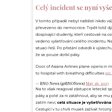
Celý incident se nyní vyš
V tomto případě nebyl naštěstí nikdo vá
převezeno do nemocnice. Trpěli totiž dý
dospívající studenty, kteří cestovali na os
vedeno vyšetřování celého incidentu. Na 
situaci řeší. Po přistání odvedli k výslec
že se pouze dotkl páky.
Door of Asiana Airlines plane opens in m
to hospital with breathing difficulties
pic
— BNO News (@BNONews)
May 26, 2023
Na to však reagoval zástupce letecké sp
páky a poté za ni zatáhnout, aby se mu 
zatím neví,
celá situace je vyšetřován
Cestující v tu chvíli museli zažívat hroz