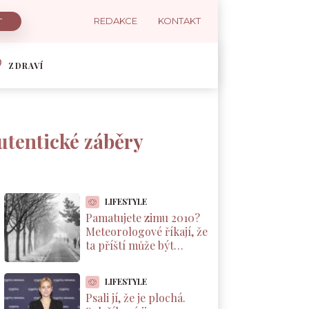
REDAKCE
KONTAKT
ZDRAVÍ
utentické záběry
LIFESTYLE
Pamatujete zimu 2010?
Meteorologové říkají, že
ta příští může být
podobná. A důvod leží v
Pacifiku
LIFESTYLE
Psali jí, že je plochá.