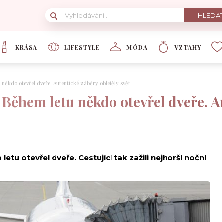
KRÁSA
LIFESTYLE
MÓDA
VZTAHY
 někdo otevřel dveře. Autentické záběry obletěly svět
 Během letu někdo otevřel dveře. A
etu otevřel dveře. Cestující tak zažili nejhorší noční