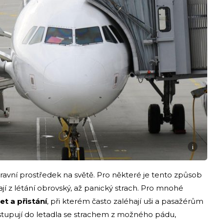
i
pravní prostředek na světě. Pro některé je tento způsob
jí z létání obrovský, až panický strach. Pro mnohé
t a přistání
, při kterém často zaléhají uši a pasažérům
stupují do letadla se strachem z možného pádu,