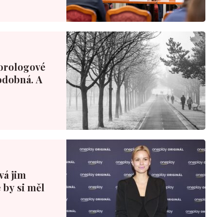
orologové
podobná. A
ová jim
 by si měl