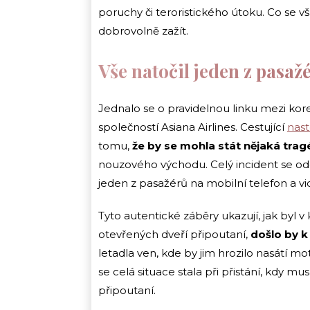
poruchy či teroristického útoku. Co se vš
dobrovolně zažít.
Vše natočil jeden z pasaž
Jednalo se o pravidelnou linku mezi ko
společností Asiana Airlines. Cestující
nast
tomu,
že by se mohla stát nějaká trag
nouzového východu. Celý incident se odeh
jeden z pasažérů na mobilní telefon a vid
Tyto autentické záběry ukazují, jak byl v 
otevřených dveří připoutaní,
došlo by k
letadla ven, kde by jim hrozilo nasátí mo
se celá situace stala při přistání, kdy mu
připoutaní.