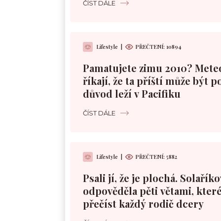
ČÍST DÁLE
Lifestyle
|
PŘEČTENÍ:
10894
Pamatujete zimu 2010? Mete
říkají, že ta příští může být 
důvod leží v Pacifiku
ČÍST DÁLE
Lifestyle
|
PŘEČTENÍ:
5882
Psali jí, že je plochá. Solařík
odpověděla pěti větami, které
přečíst každý rodič dcery