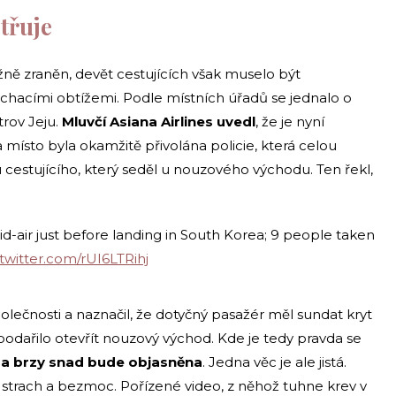
etřuje
žně zraněn, devět cestujících však muselo být
chacími obtížemi. Podle místních úřadů se jednalo o
trov Jeju.
Mluvčí Asiana Airlines uvedl
, že je nyní
místo byla okamžitě přivolána policie, která celou
hu cestujícího, který seděl u nouzového východu. Ten řekl,
id-air just before landing in South Korea; 9 people taken
.twitter.com/rUI6LTRihj
olečnosti a naznačil, že dotyčný pasažér měl sundat kryt
podařilo otevřít nouzový východ. Kde je tedy pravda se
a a brzy snad bude objasněna
. Jedna věc je ale jistá.
ný strach a bezmoc. Pořízené video, z něhož tuhne krev v