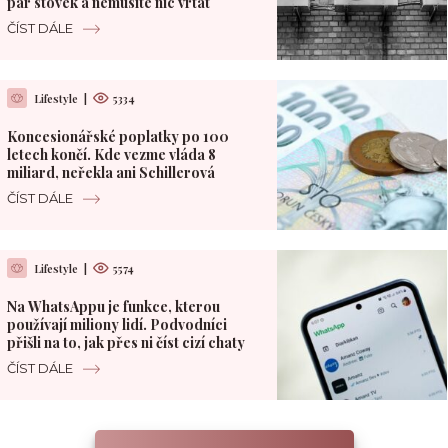
pár stovek a nemusíte nic vrtat
ČÍST DÁLE
Lifestyle
|
5334
Koncesionářské poplatky po 100
letech končí. Kde vezme vláda 8
miliard, neřekla ani Schillerová
ČÍST DÁLE
Lifestyle
|
5574
Na WhatsAppu je funkce, kterou
používají miliony lidí. Podvodníci
přišli na to, jak přes ni číst cizí chaty
ČÍST DÁLE