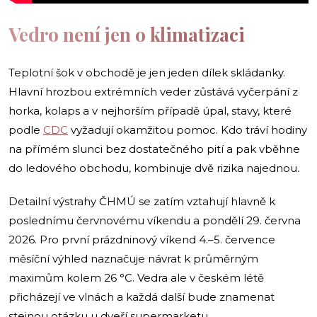
Vedro není jen o klimatizaci
Teplotní šok v obchodě je jen jeden dílek skládanky.
Hlavní hrozbou extrémních veder zůstává vyčerpání z
horka, kolaps a v nejhorším případě úpal, stavy, které
podle
CDC
vyžadují okamžitou pomoc. Kdo tráví hodiny
na přímém slunci bez dostatečného pití a pak vběhne
do ledového obchodu, kombinuje dvě rizika najednou.
Detailní výstrahy ČHMÚ se zatím vztahují hlavně k
poslednímu červnovému víkendu a pondělí 29. června
2026. Pro první prázdninový víkend 4.–5. července
měsíční výhled naznačuje návrat k průměrným
maximům kolem 26 °C. Vedra ale v českém létě
přicházejí ve vlnách a každá další bude znamenat
stejnou otázku u dveří supermarketu.