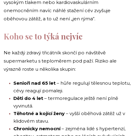
vysokým tlakem nebo kardiovaskulárním
onemocněním navíc náhlé stažení cév zvyšuje
oběhovou zátěž, a to už není „jen rýma“.
Koho se to týká nejvíc
Ne každý zdravý třicátník skončí po návštěvě
supermarketu s teploměrem pod paží. Riziko ale
výrazně roste u několika skupin:
Senioři nad 65 let
– hůře regulují tělesnou teplotu,
cévy reagují pomaleji.
Děti do 4 let
– termoregulace ještě není plně
vyvinutá.
Těhotné a kojící ženy
– vyšší oběhová zátěž už v
klidovém stavu.
Chronicky nemocní
– zejména lidé s hypertenzí,