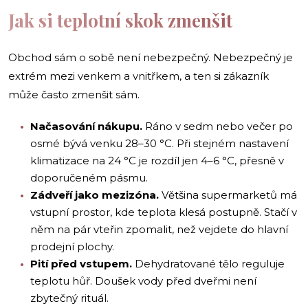
Jak si teplotní skok zmenšit
Obchod sám o sobě není nebezpečný. Nebezpečný je
extrém mezi venkem a vnitřkem, a ten si zákazník
může často zmenšit sám.
Načasování nákupu.
Ráno v sedm nebo večer po
osmé bývá venku 28–30 °C. Při stejném nastavení
klimatizace na 24 °C je rozdíl jen 4–6 °C, přesně v
doporučeném pásmu.
Zádveří jako mezizóna.
Většina supermarketů má
vstupní prostor, kde teplota klesá postupně. Stačí v
něm na pár vteřin zpomalit, než vejdete do hlavní
prodejní plochy.
Pití před vstupem.
Dehydratované tělo reguluje
teplotu hůř. Doušek vody před dveřmi není
zbytečný rituál.