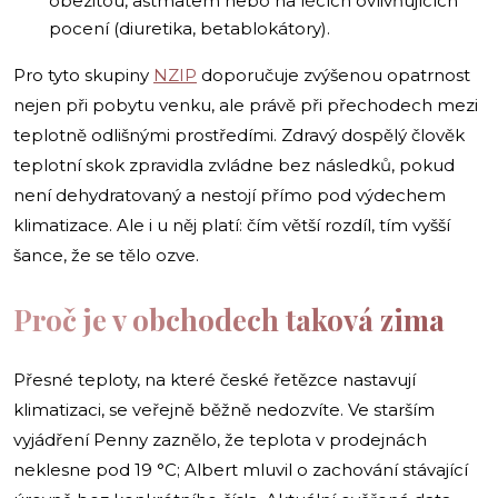
obezitou, astmatem nebo na lécích ovlivňujících
pocení (diuretika, betablokátory).
Pro tyto skupiny
NZIP
doporučuje zvýšenou opatrnost
nejen při pobytu venku, ale právě při přechodech mezi
teplotně odlišnými prostředími. Zdravý dospělý člověk
teplotní skok zpravidla zvládne bez následků, pokud
není dehydratovaný a nestojí přímo pod výdechem
klimatizace. Ale i u něj platí: čím větší rozdíl, tím vyšší
šance, že se tělo ozve.
Proč je v obchodech taková zima
Přesné teploty, na které české řetězce nastavují
klimatizaci, se veřejně běžně nedozvíte. Ve starším
vyjádření Penny zaznělo, že teplota v prodejnách
neklesne pod 19 °C; Albert mluvil o zachování stávající