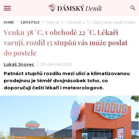
DOMŮ
LIFESTYLE
Venku 38 °C, v obchodě 22 °C. Lékaři varují, rozdíl 15 stupňů
Venku 38 °C, v obchodě 22 °C. Lékaři
varují, rozdíl 15 stupňů vás může poslat
do postele
Lukáš Jírovec
29. června 2026
Patnáct stupňů rozdílu mezi ulicí a klimatizovanou
prodejnou je téměř dvojnásobek toho, co
doporučují čeští lékaři i meteorologové.