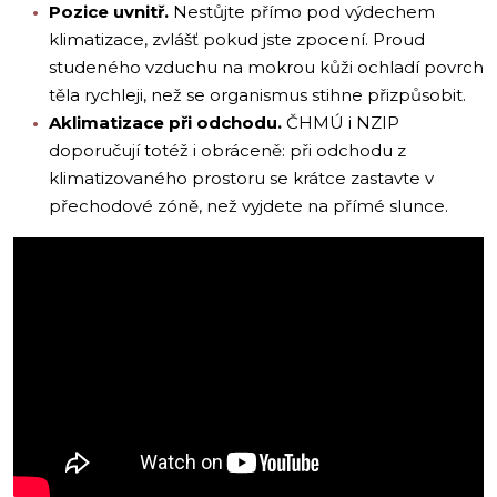
Pozice uvnitř.
Nestůjte přímo pod výdechem
klimatizace, zvlášť pokud jste zpocení. Proud
studeného vzduchu na mokrou kůži ochladí povrch
těla rychleji, než se organismus stihne přizpůsobit.
Aklimatizace při odchodu.
ČHMÚ i NZIP
doporučují totéž i obráceně: při odchodu z
klimatizovaného prostoru se krátce zastavte v
přechodové zóně, než vyjdete na přímé slunce.