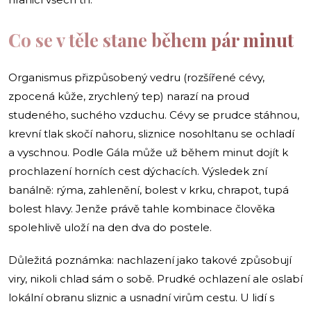
Co se v těle stane během pár minut
Organismus přizpůsobený vedru (rozšířené cévy,
zpocená kůže, zrychlený tep) narazí na proud
studeného, suchého vzduchu. Cévy se prudce stáhnou,
krevní tlak skočí nahoru, sliznice nosohltanu se ochladí
a vyschnou. Podle Gála může už během minut dojít k
prochlazení horních cest dýchacích. Výsledek zní
banálně: rýma, zahlenění, bolest v krku, chrapot, tupá
bolest hlavy. Jenže právě tahle kombinace člověka
spolehlivě uloží na den dva do postele.
Důležitá poznámka: nachlazení jako takové způsobují
viry, nikoli chlad sám o sobě. Prudké ochlazení ale oslabí
lokální obranu sliznic a usnadní virům cestu. U lidí s