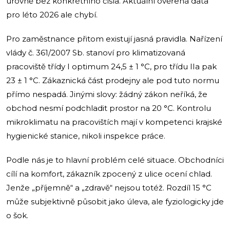
úrovně bez konkrétního čísla. Aktuální ověřená data
pro léto 2026 ale chybí.
Pro zaměstnance přitom existují jasná pravidla. Nařízení
vlády č. 361/2007 Sb. stanoví pro klimatizovaná
pracoviště třídy I optimum 24,5 ± 1 °C, pro třídu IIa pak
23 ± 1 °C. Zákaznická část prodejny ale pod tuto normu
přímo nespadá. Jinými slovy: žádný zákon neříká, že
obchod nesmí podchladit prostor na 20 °C. Kontrolu
mikroklimatu na pracovištích mají v kompetenci krajské
hygienické stanice, nikoli inspekce práce.
Podle nás je to hlavní problém celé situace. Obchodníci
cílí na komfort, zákazník zpocený z ulice ocení chlad.
Jenže „příjemně“ a „zdravě“ nejsou totéž. Rozdíl 15 °C
může subjektivně působit jako úleva, ale fyziologicky jde
o šok.