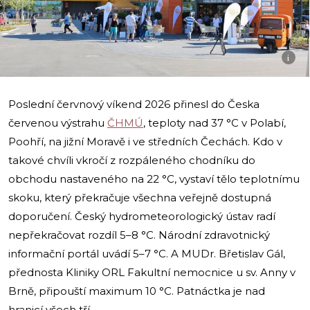
i
Poslední červnový víkend 2026 přinesl do Česka
červenou výstrahu
ČHMÚ
, teploty nad 37 °C v Polabí,
Poohří, na jižní Moravě i ve středních Čechách. Kdo v
takové chvíli vkročí z rozpáleného chodníku do
obchodu nastaveného na 22 °C, vystaví tělo teplotnímu
skoku, který překračuje všechna veřejně dostupná
doporučení. Český hydrometeorologický ústav radí
nepřekračovat rozdíl 5–8 °C. Národní zdravotnický
informační portál uvádí 5–7 °C. A MUDr. Břetislav Gál,
přednosta Kliniky ORL Fakultní nemocnice u sv. Anny v
Brně, připouští maximum 10 °C. Patnáctka je nad
hranicí všech tří.