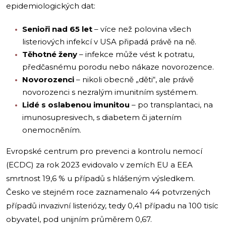
epidemiologických dat:
Senioři nad 65 let
– více než polovina všech
listeriových infekcí v USA připadá právě na ně.
Těhotné ženy
– infekce může vést k potratu,
předčasnému porodu nebo nákaze novorozence.
Novorozenci
– nikoli obecně „děti“, ale právě
novorozenci s nezralým imunitním systémem.
Lidé s oslabenou imunitou
– po transplantaci, na
imunosupresivech, s diabetem či jaterním
onemocněním.
Evropské centrum pro prevenci a kontrolu nemocí
(ECDC) za rok 2023 evidovalo v zemích EU a EEA
smrtnost 19,6 % u případů s hlášeným výsledkem.
Česko ve stejném roce zaznamenalo 44 potvrzených
případů invazivní listeriózy, tedy 0,41 případu na 100 tisíc
obyvatel, pod unijním průměrem 0,67.