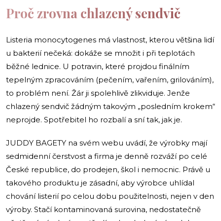
Proč zrovna chlazený sendvič
Listeria monocytogenes má vlastnost, kterou většina lidí
u bakterií nečeká: dokáže se množit i při teplotách
běžné lednice. U potravin, které projdou finálním
tepelným zpracováním (pečením, vařením, grilováním),
to problém není. Žár ji spolehlivě zlikviduje. Jenže
chlazený sendvič žádným takovým „posledním krokem“
neprojde. Spotřebitel ho rozbalí a sní tak, jak je.
JUDDY BAGETY na svém webu uvádí, že výrobky mají
sedmidenní čerstvost a firma je denně rozváží po celé
České republice, do prodejen, škol i nemocnic. Právě u
takového produktu je zásadní, aby výrobce uhlídal
chování listerií po celou dobu použitelnosti, nejen v den
výroby. Stačí kontaminovaná surovina, nedostatečně