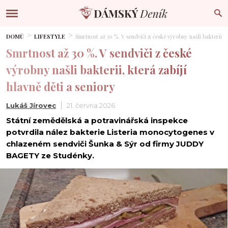
DOMŮ
LIFESTYLE
Smrtnost až 30 %. V sendviči z české výrobny našli bakterii, k
Smrtnost až 30 %. V sendviči z české
výrobny našli bakterii, která zabíjí
hlavně děti a seniory
Lukáš Jírovec
21. června 2026
Státní zemědělská a potravinářská inspekce
potvrdila nález bakterie Listeria monocytogenes v
chlazeném sendviči Šunka & Sýr od firmy JUDDY
BAGETY ze Studénky.