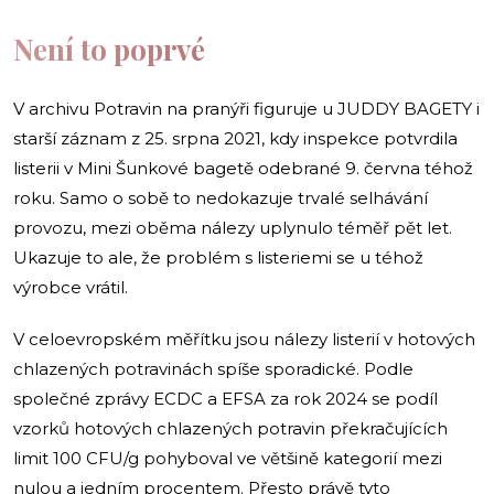
Není to poprvé
V archivu Potravin na pranýři figuruje u JUDDY BAGETY i
starší záznam z 25. srpna 2021, kdy inspekce potvrdila
listerii v Mini Šunkové bagetě odebrané 9. června téhož
roku. Samo o sobě to nedokazuje trvalé selhávání
provozu, mezi oběma nálezy uplynulo téměř pět let.
Ukazuje to ale, že problém s listeriemi se u téhož
výrobce vrátil.
V celoevropském měřítku jsou nálezy listerií v hotových
chlazených potravinách spíše sporadické. Podle
společné zprávy ECDC a EFSA za rok 2024 se podíl
vzorků hotových chlazených potravin překračujících
limit 100 CFU/g pohyboval ve většině kategorií mezi
nulou a jedním procentem. Přesto právě tyto