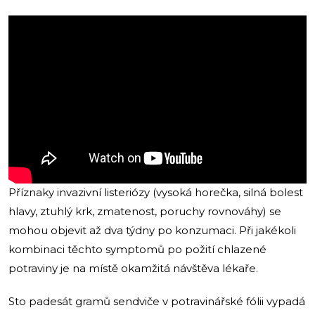
Příznaky invazivní listeriózy (vysoká horečka, silná bolest
hlavy, ztuhlý krk, zmatenost, poruchy rovnováhy) se
mohou objevit až dva týdny po konzumaci. Při jakékoli
kombinaci těchto symptomů po požití chlazené
potraviny je na místě okamžitá návštěva lékaře.
Sto padesát gramů sendviče v potravinářské fólii vypadá