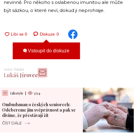
nevinně. Pro někoho s oslabenou imunitou ale může
být sázkou, o které neví, dokud ji neprohraje.
Diskuze
0
Vstoupit do diskuze
Autor článku
Lukáš Jírovec
Lifestyle
|
3734
Ombudsman o českých seniorech:
Odebereme jim svéprávnost a pak se
divíme, že přestávají žít
ČÍST DÁLE