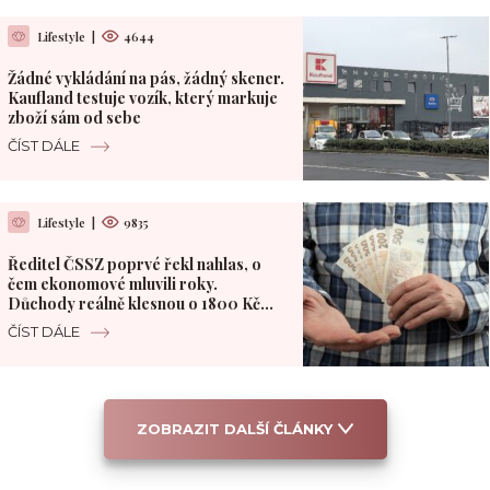
Lifestyle
|
4644
Žádné vykládání na pás, žádný skener.
Kaufland testuje vozík, který markuje
zboží sám od sebe
ČÍST DÁLE
Lifestyle
|
9835
Ředitel ČSSZ poprvé řekl nahlas, o
čem ekonomové mluvili roky.
Důchody reálně klesnou o 1800 Kč
měsíčně
ČÍST DÁLE
ZOBRAZIT DALŠÍ ČLÁNKY