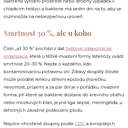
ošetřené výrobní prostředí nebo drobný výpadek v
chladicím řetězci a bakterie má sedm dní na to, aby se
rozmnožila na nebezpečnou úroveň.
Smrtnost 30 %, ale u koho
Číslo „až 30 %“ pochází z dat
Světové zdravotnické
organizace
, která u těžké invazivní formy listeriózy uvádí
smrtnost 20–30 %. Nejde o každého, kdo
kontaminovanou potravinu sní. Zdravý dospělý člověk
může prodělit lehkou střevní epizodu (horečku,
nevolnost, průjem) a za pár dní je v pořádku. Invazivní
forma, při které se bakterie dostane do krevního oběhu
nebo mozkových blan, je jiná liga: sepse, meningitida, u
těhotných závažné poškození plodu.
Nejvíce ohrožené skupiny podle
CDC
a evropských