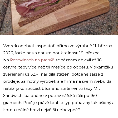
i
Vzorek odebrali inspektoři přímo ve výrobně 11. března
2026, šarže nesla datum použitelnosti 19. března.
Na
Potravinách na pranýři
se záznam objevil až 16.
června, tedy více než tři měsíce po odběru. V okamžiku
zveřejnění už SZPI nařídila stažení dotčené šarže z
prodeje. Samotný výrobek ale firma na svém webu dál
nabízí jako součást běžného sortimentu řady Mr.
Sandwich, baleného v potravinářské fólii po 150
gramech. Proč je právě tenhle typ potraviny tak ošidný a
komu reálně hrozí největší nebezpečí?