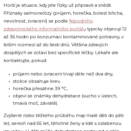
Horší je situace, kdy jste řízky už připravili a snědli.
Příznaky salmonelózy (průjem, horečka, bolest břicha,
nevolnost, zvracení) se podle
Národního
zdravotnického informačního portálu
typicky objevují 12
až 36 hodin po konzumaci kontaminované potraviny, v
širším rozmezí až do šesti dnů. Většina zdravých
dospělých se zotaví bez specifické léčby. Lékaře ale
kontaktujte, pokud:
průjem nebo zvracení trvají déle než dva dny,
stolice obsahuje krev,
horečka přesáhne 39 °C,
objeví se známky dehydratace (sucho v ústech,
tmavá moč, závratě).
Zvýšené riziko těžkého průběhu mají malé děti do pěti
let, senioři nad 65 let, těhotné ženy a lidé s oslabenou