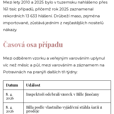
Mezi lety 2010 a 2025 bylo v tuzemsku nahlášeno přes
161 tisíc případů, přičemž rok 2025 zaznamenal
rekordních 13 633 hlášení. Drůbeží maso, zejména
importované, zůstává jedním z nejčastějších nositelů
nákazy.
Časová osa případu
Mezi odběrem vzorku a veřejným varováním uplynul
víc než měsíc a půl, mezi varováním a záznamem na
Potravinách na pranýři dalších tři týdny:
Datum
Událost
8. 4.
Inspektoři odebrali vzorek v Bille Jinočany
2026
8. 4.
Billa podle vlastního vyjádření stáhla šarži z
2026
prodeje