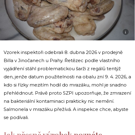
i
Vzorek inspektoři odebrali 8. dubna 2026 v prodejně
Billa v Jinočanech u Prahy. Řetězec podle vlastního
vyjádření stáhl problematickou šarži z regálů tentýž
den, jenže datum použitelnosti na obalu zní 9. 4. 2026, a
kdo si řízky mezitím hodil do mrazáku, mohl je snadno
přehlédnout. Právě proto SZPI upozorňuje, že zmrazení
na bakteriální kontaminaci prakticky nic nemění.
Salmonela v mrazáku přežívá. A inspekce chce, abyste
se podívali.
Jak přesně výrobek poznáte