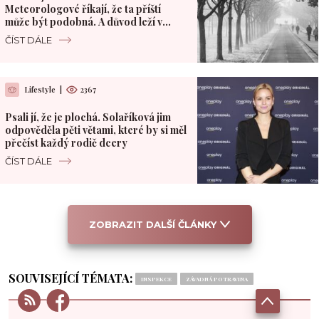
Meteorologové říkají, že ta příští
může být podobná. A důvod leží v
Pacifiku
ČÍST DÁLE
Lifestyle
|
2367
Psali jí, že je plochá. Solaříková jim
odpověděla pěti větami, které by si měl
přečíst každý rodič dcery
ČÍST DÁLE
ZOBRAZIT DALŠÍ ČLÁNKY
SOUVISEJÍCÍ TÉMATA:
INSPEKCE
ZÁVADNÁ POTRAVINA