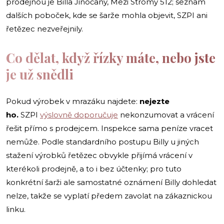
prodejnou je Billa Jinočany, Mezi Stromy 512; seznam
dalších poboček, kde se šarže mohla objevit, SZPI ani
řetězec nezveřejnily.
Co dělat, když řízky máte, nebo jste
je už snědli
Pokud výrobek v mrazáku najdete:
nejezte
ho.
SZPI
výslovně doporučuje
nekonzumovat a vrácení
řešit přímo s prodejcem. Inspekce sama peníze vracet
nemůže. Podle standardního postupu Billy u jiných
stažení výrobků řetězec obvykle přijímá vrácení v
kterékoli prodejně, a to i bez účtenky; pro tuto
konkrétní šarži ale samostatné oznámení Billy dohledat
nelze, takže se vyplatí předem zavolat na zákaznickou
linku.