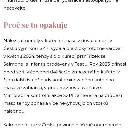
imunitou. U dětí může dehydratace nastoupit rychle,
nečekejte.
Proč se to opakuje
Nález salmonely v kuřecím mase z dovozu není v
Česku výjimkou. SZPI vydala prakticky totožné varování
v květnu 2024, tehdy šlo o kuřecí prsní řízek se
Salmonella Infantis prodávaný v Tescu. Rok 2023 přinesl
hned sérii: v červenci dvě šarže zmrazeného kuřete, v
říjnu další dva případy kontaminovaného kuřecího
masa ze zahraničí, v prosinci znovu dvě šarže.
Mimořádná kontrolní akce SZPI zaměřená na drůbeží
maso tehdy odhalila více nevyhovujících vzorků
najednou.
Salmonelóza je v Česku povinně hlášené onemocnění.