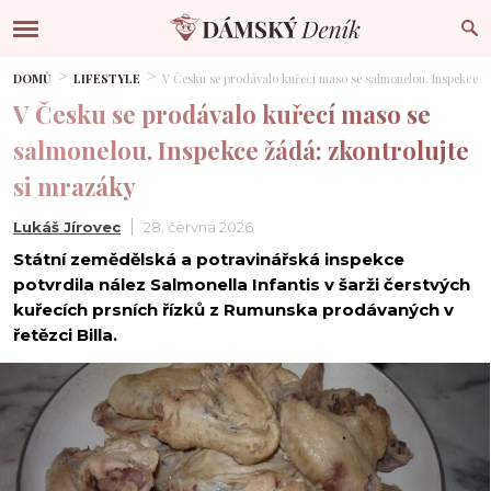
DOMŮ
LIFESTYLE
V Česku se prodávalo kuřecí maso se salmonelou. Inspekce ž
V Česku se prodávalo kuřecí maso se
salmonelou. Inspekce žádá: zkontrolujte
si mrazáky
Lukáš Jírovec
28. června 2026
Státní zemědělská a potravinářská inspekce
potvrdila nález Salmonella Infantis v šarži čerstvých
kuřecích prsních řízků z Rumunska prodávaných v
řetězci Billa.