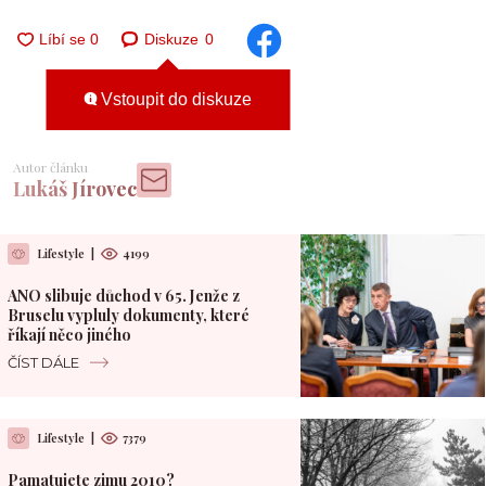
Diskuze
0
Vstoupit do diskuze
Autor článku
Lukáš Jírovec
Lifestyle
|
4199
ANO slibuje důchod v 65. Jenže z
Bruselu vypluly dokumenty, které
říkají něco jiného
ČÍST DÁLE
Lifestyle
|
7379
Pamatujete zimu 2010?