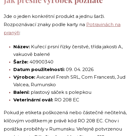
Jde o jeden konkrétní produkt a jednu šarži.
Rozpoznávací znaky podle karty na
Potravinách na
pranýři
:
Název:
Kuřecí prsní řízky čerstvé, třída jakosti A,
vakuově balené
Šarže:
40900340
Datum použitelnosti:
09. 04. 2026
Výrobce:
Avicarvil Fresh SRL, Com Francesti, Jud
Valcea, Rumunsko
Balení:
plastový sáček s polepkou
Veterinární ovál:
RO 208 EC
Pokud je etiketa poškozená nebo částečně nečitelná,
klíčovým vodítkem je právě kód RO 208 EC. Chov i
porážka proběhly v Rumunsku. Veřejně potvrzenou