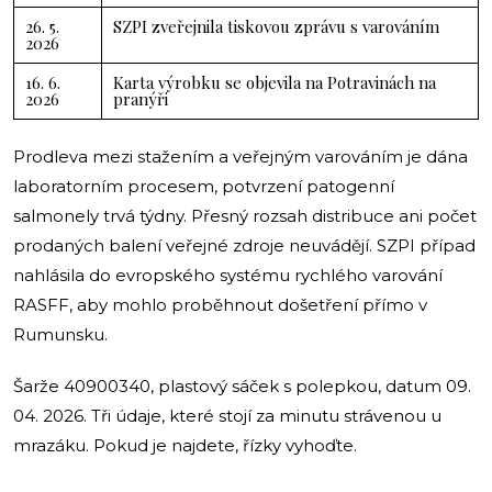
26. 5.
SZPI zveřejnila tiskovou zprávu s varováním
2026
16. 6.
Karta výrobku se objevila na Potravinách na
2026
pranýři
Prodleva mezi stažením a veřejným varováním je dána
laboratorním procesem, potvrzení patogenní
salmonely trvá týdny. Přesný rozsah distribuce ani počet
prodaných balení veřejné zdroje neuvádějí. SZPI případ
nahlásila do evropského systému rychlého varování
RASFF, aby mohlo proběhnout došetření přímo v
Rumunsku.
Šarže 40900340, plastový sáček s polepkou, datum 09.
04. 2026. Tři údaje, které stojí za minutu strávenou u
mrazáku. Pokud je najdete, řízky vyhoďte.