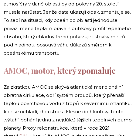
atmosféry v dané oblasti by od poloviny 20. století
musela narůstat. Jenže data ukazují opak, zmenšuje se.
To sedí na situaci, kdy oceán do oblasti jednoduše
přiváží méně tepla. A právě hloubkový profil tepelného
obsahu, který chladný trend potvrzuje i stovky metrů
pod hladinou, posouvá váhu důkazů směrem k
oceánskému transportu.
AMOC, motor, který zpomaluje
Za zkratkou AMOC se skrývá atlantická meridionální
obratná cirkulace, obří systém proudů, který přenáší
teplou povrchovou vodu z tropů k severnímu Atlantiku,
kde se ochladí, zhoustne a klesne do hloubky. Tento
„výtah“ pohání jednu z nejdůležitějších tepelných pump
planety. Proxy rekonstrukce, které v roce 2021