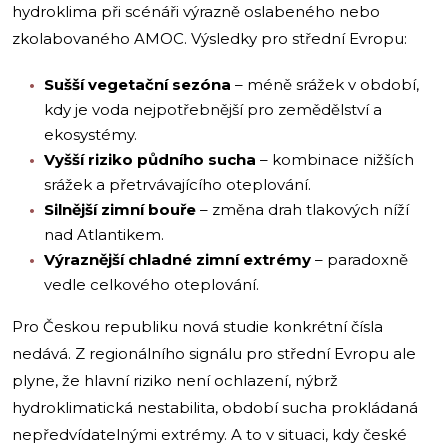
hydroklima při scénáři výrazně oslabeného nebo
zkolabovaného AMOC. Výsledky pro střední Evropu:
Sušší vegetační sezóna
– méně srážek v období,
kdy je voda nejpotřebnější pro zemědělství a
ekosystémy.
Vyšší riziko půdního sucha
– kombinace nižších
srážek a přetrvávajícího oteplování.
Silnější zimní bouře
– změna drah tlakových níží
nad Atlantikem.
Výraznější chladné zimní extrémy
– paradoxně
vedle celkového oteplování.
Pro Českou republiku nová studie konkrétní čísla
nedává. Z regionálního signálu pro střední Evropu ale
plyne, že hlavní riziko není ochlazení, nýbrž
hydroklimatická nestabilita, období sucha prokládaná
nepředvídatelnými extrémy. A to v situaci, kdy české