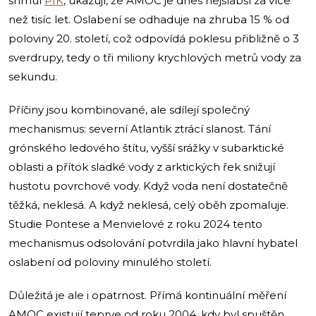
shrnul
PIK
, ukazují, že AMOC je dnes nejslabší za více
než tisíc let. Oslabení se odhaduje na zhruba 15 % od
poloviny 20. století, což odpovídá poklesu přibližně o 3
sverdrupy, tedy o tři miliony krychlových metrů vody za
sekundu.
Příčiny jsou kombinované, ale sdílejí společný
mechanismus: severní Atlantik ztrácí slanost. Tání
grónského ledového štítu, vyšší srážky v subarktické
oblasti a přítok sladké vody z arktických řek snižují
hustotu povrchové vody. Když voda není dostatečně
těžká, neklesá. A když neklesá, celý oběh zpomaluje.
Studie Pontese a Menvielové z roku 2024 tento
mechanismus odsolování potvrdila jako hlavní hybatel
oslabení od poloviny minulého století.
Důležitá je ale i opatrnost. Přímá kontinuální měření
AMOC existují teprve od roku 2004, kdy byl spuštěn