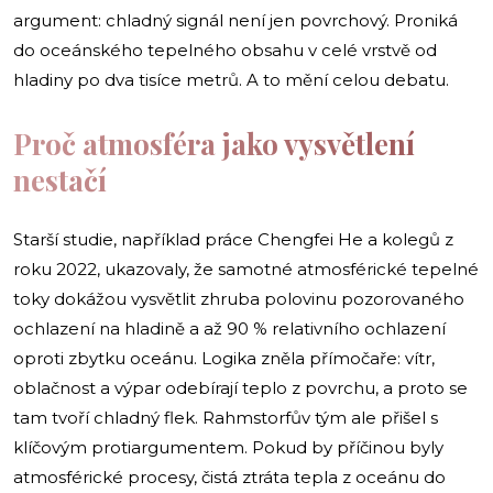
argument: chladný signál není jen povrchový. Proniká
do oceánského tepelného obsahu v celé vrstvě od
hladiny po dva tisíce metrů. A to mění celou debatu.
Proč atmosféra jako vysvětlení
nestačí
Starší studie, například práce Chengfei He a kolegů z
roku 2022, ukazovaly, že samotné atmosférické tepelné
toky dokážou vysvětlit zhruba polovinu pozorovaného
ochlazení na hladině a až 90 % relativního ochlazení
oproti zbytku oceánu. Logika zněla přímočaře: vítr,
oblačnost a výpar odebírají teplo z povrchu, a proto se
tam tvoří chladný flek. Rahmstorfův tým ale přišel s
klíčovým protiargumentem. Pokud by příčinou byly
atmosférické procesy, čistá ztráta tepla z oceánu do