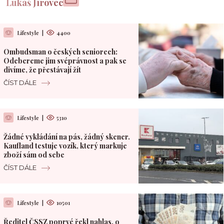
Lukáš Jírovec
Lifestyle
|
4400
Ombudsman o českých seniorech:
Odebereme jim svéprávnost a pak se
divíme, že přestávají žít
ČÍST DÁLE
Lifestyle
|
5310
Žádné vykládání na pás, žádný skener.
Kaufland testuje vozík, který markuje
zboží sám od sebe
ČÍST DÁLE
Lifestyle
|
10501
Ředitel ČSSZ poprvé řekl nahlas, o