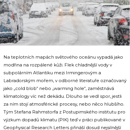
i
Na teplotních mapách světového oceánu vypadá jako
modřina na rozpálené kůži. Flek chladnější vody v
subpolárním Atlantiku mezi Irmingerovým a
Labradorským mořem, v odborné literatuře označovaný
jako „cold blob“ nebo „warming hole“, zaměstnává
klimatology víc než dekádu. Dlouho se vedl spor, jestli
za ním stojí atmosférické procesy, nebo něco hlubšího.
Tým Stefana Rahmstorfa z Postupimského institutu pro
výzkum dopadů klimatu (PIK) teď v práci publikované v
Geophysical Research Letters přináší dosud nejsilnější