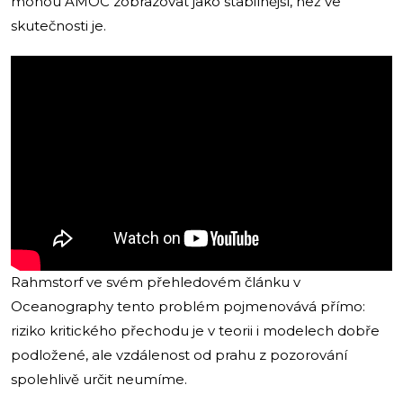
mohou AMOC zobrazovat jako stabilnější, než ve
skutečnosti je.
Rahmstorf ve svém přehledovém článku v
Oceanography tento problém pojmenovává přímo:
riziko kritického přechodu je v teorii i modelech dobře
podložené, ale vzdálenost od prahu z pozorování
spolehlivě určit neumíme.