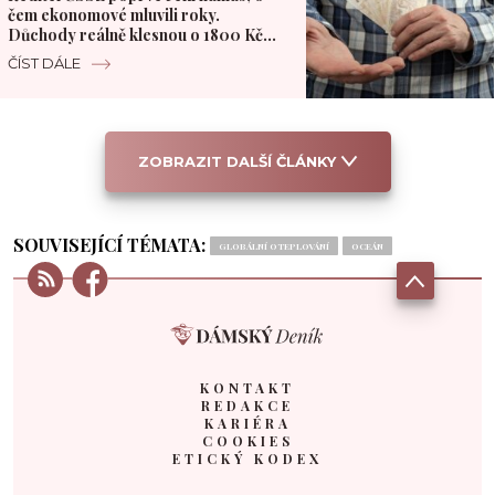
čem ekonomové mluvili roky.
Důchody reálně klesnou o 1800 Kč
měsíčně
ČÍST DÁLE
ZOBRAZIT DALŠÍ ČLÁNKY
SOUVISEJÍCÍ TÉMATA:
GLOBÁLNÍ OTEPLOVÁNÍ
OCEÁN
KONTAKT
REDAKCE
KARIÉRA
COOKIES
ETICKÝ KODEX