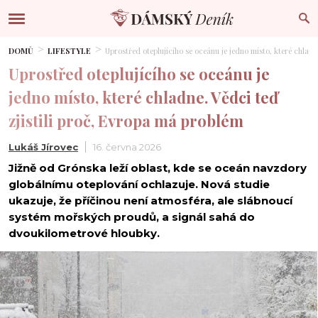
DOMŮ
LIFESTYLE
Uprostřed oteplujícího se oceánu je jedno místo, které chladn
Uprostřed oteplujícího se oceánu je
jedno místo, které chladne. Vědci teď
zjistili proč, Evropa má problém
Lukáš Jírovec
16. června 2026
Jižně od Grónska leží oblast, kde se oceán navzdory
globálnímu oteplování ochlazuje. Nová studie
ukazuje, že příčinou není atmosféra, ale slábnoucí
systém mořských proudů, a signál sahá do
dvoukilometrové hloubky.