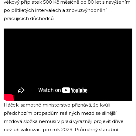
věkový příplatek 500 Kč měsíčně od 80 let s navýšením
po pětiletých intervalech a znovuzvýhodnění
pracujících důchodců.
Háček: samotné ministerstvo přiznává, že kvůli
předchozím propadům reálných mezd se silnější
mzdová složka nemusí v praxi výrazněji projevit dříve
než při valorizaci pro rok 2029. Průměrný starobní