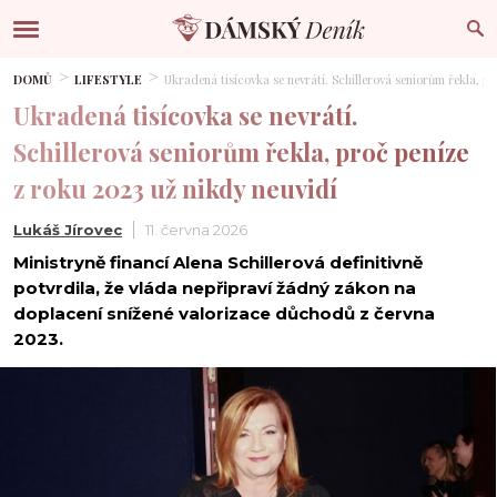
DOMŮ
LIFESTYLE
Ukradená tisícovka se nevrátí. Schillerová seniorům řekla, p
Ukradená tisícovka se nevrátí.
Schillerová seniorům řekla, proč peníze
z roku 2023 už nikdy neuvidí
Lukáš Jírovec
11. června 2026
Ministryně financí Alena Schillerová definitivně
potvrdila, že vláda nepřipraví žádný zákon na
doplacení snížené valorizace důchodů z června
2023.