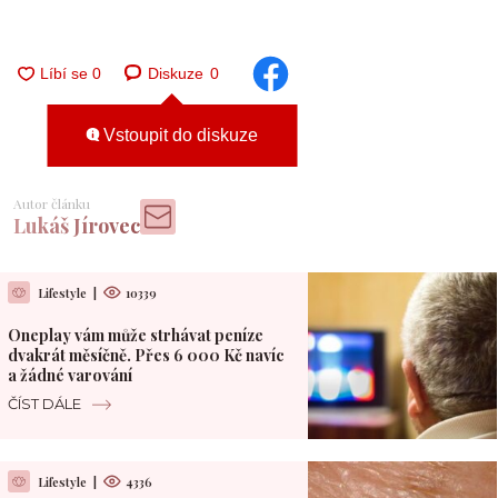
Diskuze
0
Vstoupit do diskuze
Autor článku
Lukáš Jírovec
Lifestyle
|
10339
Oneplay vám může strhávat peníze
dvakrát měsíčně. Přes 6 000 Kč navíc
a žádné varování
ČÍST DÁLE
Lifestyle
|
4336