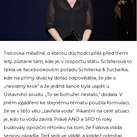
i
Tisícovka měsíčně, o kterou důchodci přišli před třemi
lety, zůstane tam, kde je, v rozpočtu státu. Schillerová to
řekla ve facebookovém pořadu Schillerka & Juchelka,
kde na přímý divácký dotaz odpověděla, že jde o
„nevratný krok“ a že jediná šance byla uspět u
Ústavního soudu. „To se bohužel nestalo,“ dodala. V
jiném vyjádření ke stejnému tématu použila formulaci,
že se v této věci „zavřela voda“. Pikantní na celé situaci
je, kdo tu vodu zavírá. Právě ANO a SPD tři roky
budovaly opoziční rétoriku na tom, že Fialova vláda
seniory okradla. Teď sedí ve vládě, a krádež odmítají