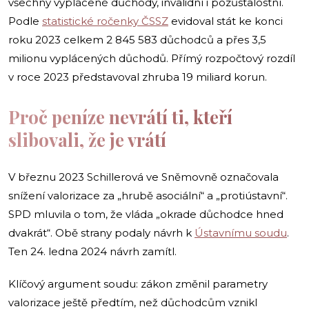
všechny vyplácené důchody, invalidní i pozůstalostní.
Podle
statistické ročenky ČSSZ
evidoval stát ke konci
roku 2023 celkem 2 845 583 důchodců a přes 3,5
milionu vyplácených důchodů. Přímý rozpočtový rozdíl
v roce 2023 představoval zhruba 19 miliard korun.
Proč peníze nevrátí ti, kteří
slibovali, že je vrátí
V březnu 2023 Schillerová ve Sněmovně označovala
snížení valorizace za „hrubě asociální“ a „protiústavní“.
SPD mluvila o tom, že vláda „okrade důchodce hned
dvakrát“. Obě strany podaly návrh k
Ústavnímu soudu
.
Ten 24. ledna 2024 návrh zamítl.
Klíčový argument soudu: zákon změnil parametry
valorizace ještě předtím, než důchodcům vznikl