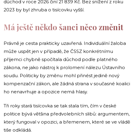
důchod v roce 2026 činí 21 839 Kč. Bez snížení z roku
2023 by byl zhruba o tisícovku vyšší.
Má ještě někdo šanci něco změnit
Právně je cesta prakticky uzavřená. Individuální žaloba
může uspět jen v případě, že ČSSZ konkrétnímu
příjemci chybně spočítala důchod podle platného
zákona, ne jako nástroj k prolomení nálezu Ústavního
soudu. Politicky by změnu mohl přinést jedině nový
kompenzační zákon, ale žádná strana v současné koalici
ho nenavrhuje a opozice nemá hlasy.
Tři roky stará tisícovka se tak stala tím, čím v české
politice bývá většina předvolebních slibů: argumentem,
který fungoval v opozici, a břemenem, které se ve vládě
tiše odkládá.