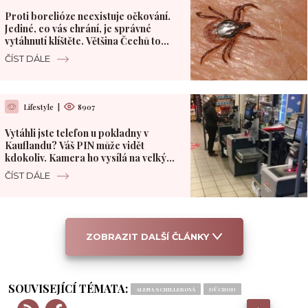
Proti borelióze neexistuje očkování.
Jediné, co vás chrání, je správné
vytáhnutí klíštěte. Většina Čechů to
dělá špatně
ČÍST DÁLE
Lifestyle
|
8907
Vytáhli jste telefon u pokladny v
Kauflandu? Váš PIN může vidět
kdokoliv. Kamera ho vysílá na velký
monitor
ČÍST DÁLE
ZOBRAZIT DALŠÍ ČLÁNKY
SOUVISEJÍCÍ TÉMATA:
ALENA SCHILLEROVÁ
DŮCHOD