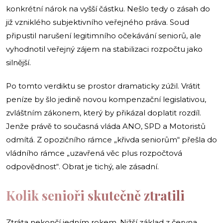
konkrétní nárok na vyšší částku. Nešlo tedy o zásah do
již vzniklého subjektivního veřejného práva. Soud
připustil narušení legitimního očekávání seniorů, ale
vyhodnotil veřejný zájem na stabilizaci rozpočtu jako
silnější.
Po tomto verdiktu se prostor dramaticky zúžil. Vrátit
peníze by šlo jedině novou kompenzační legislativou,
zvláštním zákonem, který by přikázal doplatit rozdíl.
Jenže právě to současná vláda ANO, SPD a Motoristů
odmítá. Z opozičního rámce „křivda seniorům“ přešla do
vládního rámce „uzavřená věc plus rozpočtová
odpovědnost“. Obrat je tichý, ale zásadní.
Kolik senioři skutečně ztratili
Ztráta nekončí jedním rokem. Nižší základ z června