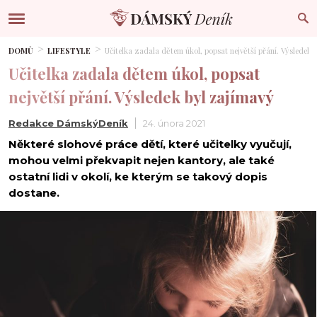
DOMŮ
LIFESTYLE
Učitelka zadala dětem úkol, popsat největší přání. Výsledek 
Učitelka zadala dětem úkol, popsat
největší přání. Výsledek byl zajímavý
Redakce DámskýDeník
24. února 2021
Některé slohové práce dětí, které učitelky vyučují,
mohou velmi překvapit nejen kantory, ale také
ostatní lidi v okolí, ke kterým se takový dopis
dostane.