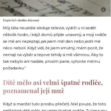
i
Dopis byl vskutku dojemný
Můj táta neustále sleduje televizi, vydrží u ní sedět
několik hodin, i když domů přijde unavený, a moji rodiče
se mě ani nezeptají, jak jsem měl den nebo jestli mě
něco nebolí. Když vidí, že jsem smutný, mám pocit, že
nemají na výběr a teprve tehdy si mě všimnou. Aby to
tak nebylo ani nadále, prosím pane, vyhovte mému
požadavku.“
Dítě mělo asi velmi špatné rodiče,
poznamenal její muž
Když si manžel tuto prosbu přečetl, řekl pouze, že toto
nešťastné dítě mělo asi velmi špatné rodiče. Zuzana mu