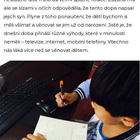
ale se slzami v očích odpověděla, že tento dopis napsal
jejich syn. Plyne z toho ponaučení, že dětí bychom si
měli všímat a věnovat se jim už od narození. Jisté je, že
dnešní doba přináší různé výhody, které v minulosti
neměli – televize, internet, mobilní telefony. Všechno
nás láká více než se věnovat dětem.