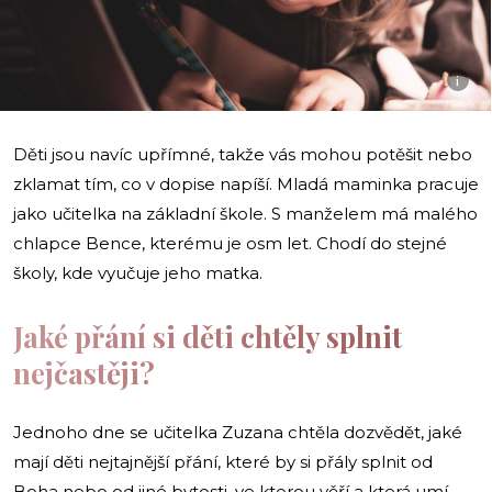
i
Děti jsou navíc upřímné, takže vás mohou potěšit nebo
zklamat tím, co v dopise napíší. Mladá maminka pracuje
jako učitelka na základní škole. S manželem má malého
chlapce Bence, kterému je osm let. Chodí do stejné
školy, kde vyučuje jeho matka.
Jaké přání si děti chtěly splnit
nejčastěji?
Jednoho dne se učitelka Zuzana chtěla dozvědět, jaké
mají děti nejtajnější přání, které by si přály splnit od
Boha nebo od jiné bytosti, ve kterou věří a která umí