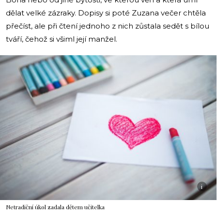
dělat velké zázraky. Dopisy si poté Zuzana večer chtěla
přečíst, ale při čtení jednoho z nich zůstala sedět s bílou
tváří, čehož si všiml její manžel.
i
Netradiční úkol zadala dětem učitelka