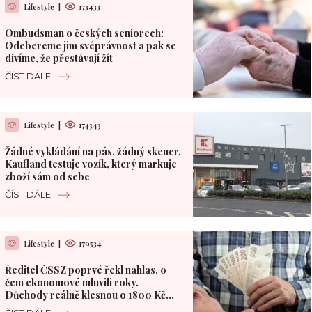
Lifestyle
|
173433
Ombudsman o českých seniorech:
Odebereme jim svéprávnost a pak se
divíme, že přestávají žít
ČÍST DÁLE
Lifestyle
|
174343
Žádné vykládání na pás, žádný skener.
Kaufland testuje vozík, který markuje
zboží sám od sebe
ČÍST DÁLE
Lifestyle
|
179534
Ředitel ČSSZ poprvé řekl nahlas, o
čem ekonomové mluvili roky.
Důchody reálně klesnou o 1800 Kč
měsíčně