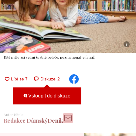
i
Dítě mělo asi velmi špatné rodiče, poznamenal její muž
Diskuze
2
Vstoupit do diskuze
Autor článku
Redakce DámskýDeník