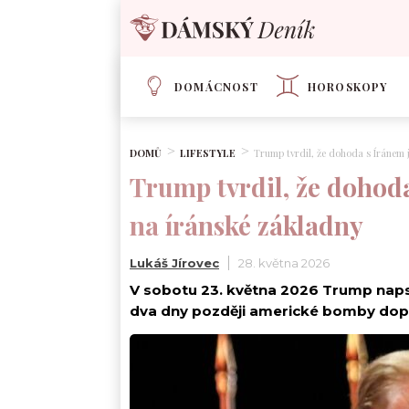
DOMÁCNOST
HOROSKOPY
DOMŮ
LIFESTYLE
Trump tvrdil, že dohoda s Íránem 
Trump tvrdil, že dohoda
na íránské základny
Lukáš Jírovec
28. května 2026
V sobotu 23. května 2026 Trump napsal
dva dny později americké bomby dopadl