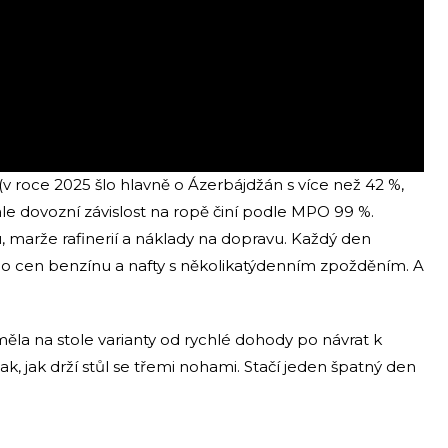
v roce 2025 šlo hlavně o Ázerbájdžán s více než 42 %,
le dovozní závislost na ropě činí podle MPO 99 %.
 marže rafinerií a náklady na dopravu. Každý den
o cen benzínu a nafty s několikatýdenním zpožděním. A
ěla na stole varianty od rychlé dohody po návrat k
í tak, jak drží stůl se třemi nohami. Stačí jeden špatný den