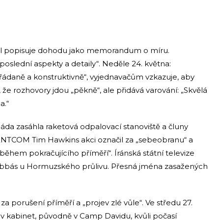
ial popisuje dohodu jako memorandum o míru.
poslední aspekty a detaily“. Neděle 24. května:
pořádaně a konstruktivně“, vyjednavačům vzkazuje, aby
, že rozhovory jdou „pěkně“, ale přidává varování: „Skvělá
a.“
a zasáhla raketová odpalovací stanoviště a čluny
 CENTCOM Tim Hawkins akci označil za „sebeobranu“ a
 během pokračujícího příměří“. Íránská státní televize
r Abbás u Hormuzského průlivu. Přesná jména zasažených
za porušení příměří a „projev zlé vůle“. Ve středu 27.
 kabinet, původně v Camp Davidu, kvůli počasí