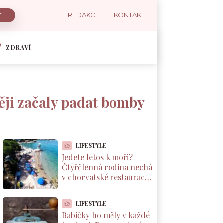
REDAKCE
KONTAKT
ZDRAVÍ
ději začaly padat bomby
LIFESTYLE
Jedete letos k moři?
Čtyřčlenná rodina nechá
v chorvatské restauraci
přes 2 000 Kč za jednu
večeři
LIFESTYLE
Babičky ho měly v každé