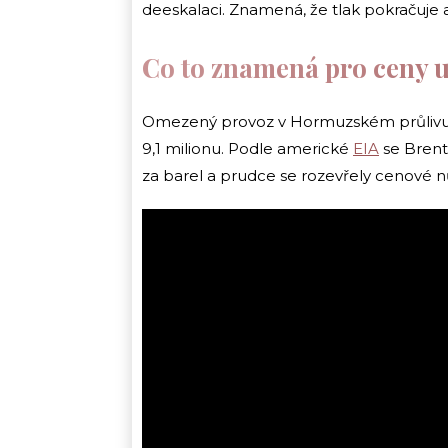
deeskalaci. Znamená, že tlak pokračuje a
Co to znamená pro ceny u
Omezený provoz v Hormuzském průlivu už
9,1 milionu. Podle americké
EIA
se Brent
za barel a prudce se rozevřely cenové