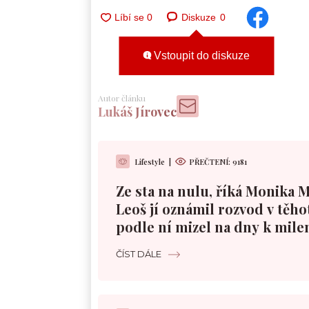
Diskuze
0
Vstoupit do diskuze
Autor článku
Lukáš Jírovec
Lifestyle
|
PŘEČTENÍ:
9181
Ze sta na nulu, říká Monika 
Leoš jí oznámil rozvod v těho
podle ní mizel na dny k mile
ČÍST DÁLE