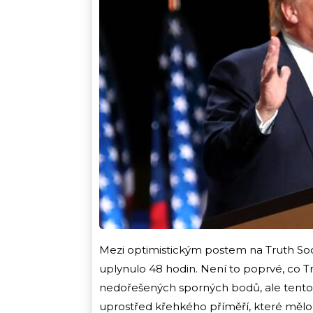
Mezi optimistickým postem na Truth Soci
uplynulo 48 hodin. Není to poprvé, co Tr
nedořešených sporných bodů, ale tentok
uprostřed křehkého příměří, které mělo 