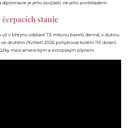
 diplomacie je jeho součástí, ne jeho protikladem.
 čerpacích stanic
 v březnu odstavil 7,5 milionu barelů denně, v dubnu
 ve druhém čtvrtletí 2026 pohyboval kolem 115 dolarů
 nůžky mezi americkým a evropským plynem.