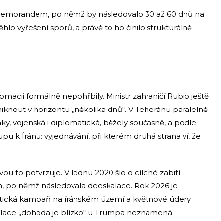
 memorandem, po němž by následovalo 30 až 60 dnů na
hlo vyřešení sporů, a právě to ho činilo strukturálně
omacii formálně nepohřbily. Ministr zahraničí Rubio ještě
iknout v horizontu „několika dnů“. V Teheránu paralelně
nky, vojenská i diplomatická, běžely současně, a podle
pu k Íránu: vyjednávání, při kterém druhá strana ví, že
ou to potvrzuje. V lednu 2020 šlo o cílené zabití
h, po němž následovala deeskalace. Rok 2026 je
ematická kampaň na íránském území a květnové údery
rmulace „dohoda je blízko“ u Trumpa neznamená