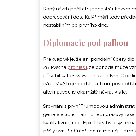
Raný návrh počítal s jednostránkovým
dopracování detailů. Příměří tedy předbě
nestabilním od prvního dne.
Diplomacie pod palbou
Překvapivé je, že ani pondělní údery dipl
26. května
prohlásil
, že dohoda může vzn
působil katarský vyjednávací tým. Obě li
nás právě to je podstata Trumpova přístu
alternativou je okamžitý návrat k síle.
Srovnání s první Trumpovou administrativ
generála Solejmáního, jednorázový zása
kvalitativně jinde. Epic Fury byla syst
přišly uvnitř příměří, ne mimo něj. Fo