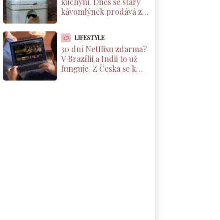
kuchyni. Dnes se starý
kávomlýnek prodává za
tisíce korun, ale jen pod
jednou podmínkou
LIFESTYLE
30 dní Netflixu zdarma?
V Brazílii a Indii to už
funguje. Z Česka se k
nabídce dostanete taky