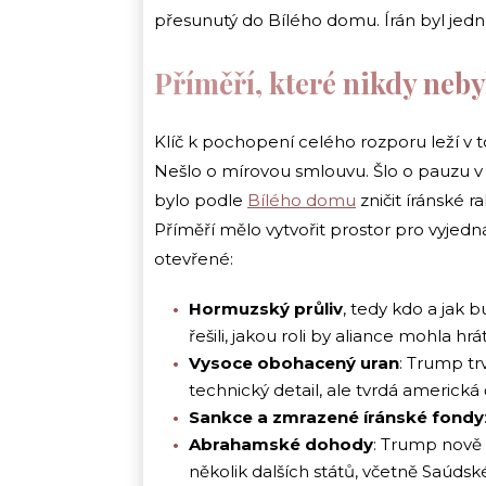
přesunutý do Bílého domu. Írán byl jed
Příměří, které nikdy neb
Klíč k pochopení celého rozporu leží v t
Nešlo o mírovou smlouvu. Šlo o pauzu v 
bylo podle
Bílého domu
zničit íránské r
Příměří mělo vytvořit prostor pro vyjed
otevřené:
Hormuzský průliv
, tedy kdo a jak 
řešili, jakou roli by aliance mohla h
Vysoce obohacený uran
: Trump tr
technický detail, ale tvrdá americká 
Sankce a zmrazené íránské fondy
Abrahamské dohody
: Trump nově 
několik dalších států, včetně Saúdsk