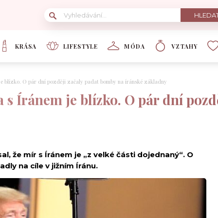
KRÁSA
LIFESTYLE
MÓDA
VZTAHY
je blízko. O pár dní později začaly padat bomby na íránské základny
 s Íránem je blízko. O pár dní poz
, že mír s Íránem je „z velké části dojednaný“. O
y na cíle v jižním Íránu.