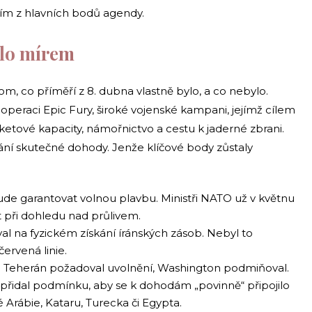
ním z hlavních bodů agendy.
ylo mírem
om, co příměří z 8. dubna vlastně bylo, a co nebylo.
operaci Epic Fury, široké vojenské kampani, jejímž cílem
aketové kapacity, námořnictvo a cestu k jaderné zbrani.
nání skutečné dohody. Jenže klíčové body zůstaly
bude garantovat volnou plavbu. Ministři NATO už v květnu
rát při dohledu nad průlivem.
val na fyzickém získání íránských zásob. Nebyl to
červená linie.
: Teherán požadoval uvolnění, Washington podmiňoval.
přidal podmínku, aby se k dohodám „povinně“ připojilo
é Arábie, Kataru, Turecka či Egypta.