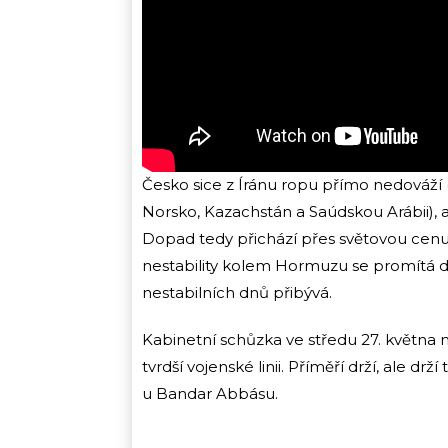
Česko sice z Íránu ropu přímo nedováží (
Norsko, Kazachstán a Saúdskou Arábii), a
Dopad tedy přichází přes světovou cenu,
nestability kolem Hormuzu se promítá d
nestabilních dnů přibývá.
Kabinetní schůzka ve středu 27. května m
tvrdší vojenské linii. Příměří drží, ale drž
u Bandar Abbásu.