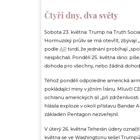
Čtyři dny, dva světy
Sobota 23. května: Trump na Truth Soc
Hormuzský průliv se má otevřít, zbývají „
podle
AP
tvrdí, že jednání probíhají „s
nespěchali. Pondělí 25. května ráno: píše
dohoda pro všechny, nebo žádná dohod
Téhož pondělí odpoledne americká armád
pokládající miny v jižním Íránu. Mluvčí
ochranu amerických sil „při zdrženlivosti
hlásila exploze v okolí přístavu Banda
základen Pentagon nezveřejnil.
V úterý 26. května Teherán údery označil 
května se ve Washingtonu sešel Trumpův