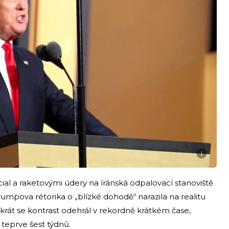
i
al a raketovými údery na íránská odpalovací stanoviště
umpova rétorika o „blízké dohodě“ narazila na realitu
rát se kontrast odehrál v rekordně krátkém čase,
teprve šest týdnů.