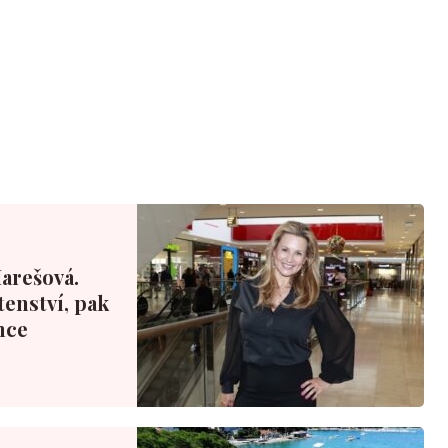
Marešová.
tenství, pak
nce