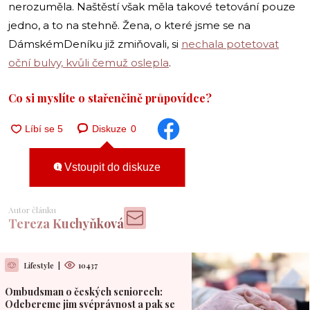
nerozuměla. Naštěstí však měla takové tetování pouze
jedno, a to na stehně. Žena, o které jsme se na
DámskémDeníku již zmiňovali, si
nechala potetovat
oční bulvy, kvůli čemuž oslepla
.
Co si myslíte o stařenčině průpovídce?
Diskuze
0
Vstoupit do diskuze
Autor článku
Tereza Kuchyňková
Lifestyle
|
10437
Ombudsman o českých seniorech:
Odebereme jim svéprávnost a pak se