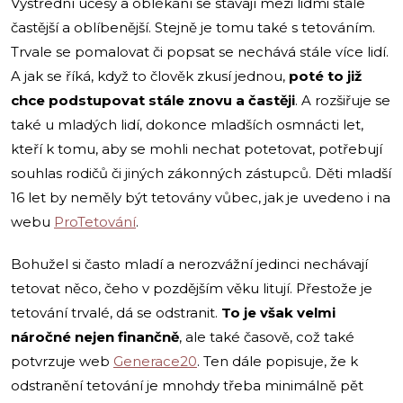
Výstřední účesy a oblékání se stávají mezi lidmi stále
častější a oblíbenější. Stejně je tomu také s tetováním.
Trvale se pomalovat či popsat se nechává stále více lidí.
A jak se říká, když to člověk zkusí jednou,
poté to již
chce podstupovat stále znovu a častěji
. A rozšiřuje se
také u mladých lidí, dokonce mladších osmnácti let,
kteří k tomu, aby se mohli nechat potetovat, potřebují
souhlas rodičů či jiných zákonných zástupců. Děti mladší
16 let by neměly být tetovány vůbec, jak je uvedeno i na
webu
ProTetování
.
Bohužel si často mladí a nerozvážní jedinci nechávají
tetovat něco, čeho v pozdějším věku litují. Přestože je
tetování trvalé, dá se odstranit.
To je však velmi
náročné nejen finančně
, ale také časově, což také
potvrzuje web
Generace20
. Ten dále popisuje, že k
odstranění tetování je mnohdy třeba minimálně pět