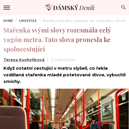
DOMŮ
LIFESTYLE
Stařenka svými slovy rozesmála celý vagón metra. Tato slova
Stařenka svými slovy rozesmála celý
vagón metra. Tato slova pronesla ke
spolucestující
Tereza Kuchyňková
3. ledna 2024
Když ostatní cestující v metru slyšeli, co řekla
vzdělaná stařenka mladé potetované dívce, vybuchli
smíchy.