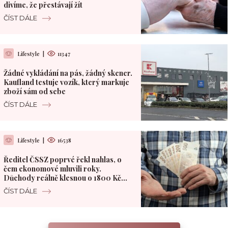
divíme, že přestávají žít
ČÍST DÁLE
Lifestyle
|
11347
Žádné vykládání na pás, žádný skener.
Kaufland testuje vozík, který markuje
zboží sám od sebe
ČÍST DÁLE
Lifestyle
|
16538
Ředitel ČSSZ poprvé řekl nahlas, o
čem ekonomové mluvili roky.
Důchody reálně klesnou o 1800 Kč
měsíčně
ČÍST DÁLE