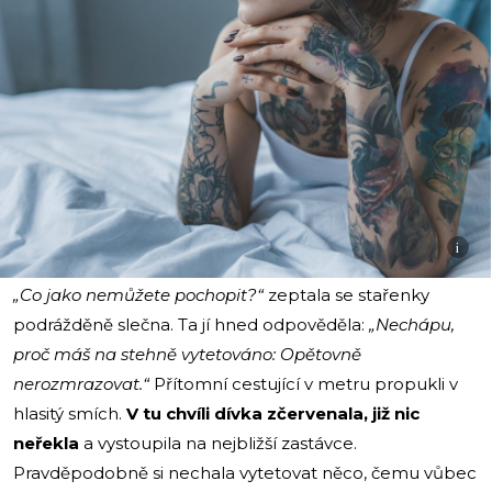
i
„Co jako nemůžete pochopit?“
zeptala se stařenky
podrážděně slečna. Ta jí hned odpověděla:
„Nechápu,
proč máš na stehně vytetováno: Opětovně
nerozmrazovat.“
Přítomní cestující v metru propukli v
hlasitý smích.
V tu chvíli dívka zčervenala, již nic
neřekla
a vystoupila na nejbližší zastávce.
Pravděpodobně si nechala vytetovat něco, čemu vůbec