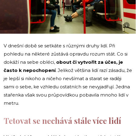
i
V dnešní době se setkáte s různými druhy lidí. Při
pohledu na některé zůstává opravdu rozum stát. Co si
dokáží na sebe obléci,
obout či vytvořit za účes, je
často k nepochopení
. Jelikož většina lidí razí zásadu, že
je lepší si nikoho a ničeho nevšímat a starat se raději
sami o sebe, ke vzhledu ostatních se nevyjadřují. Jedna
stařenka však svou průpovídkou pobavila mnoho lidí v
metru.
Tetovat se nechává stále více lidí