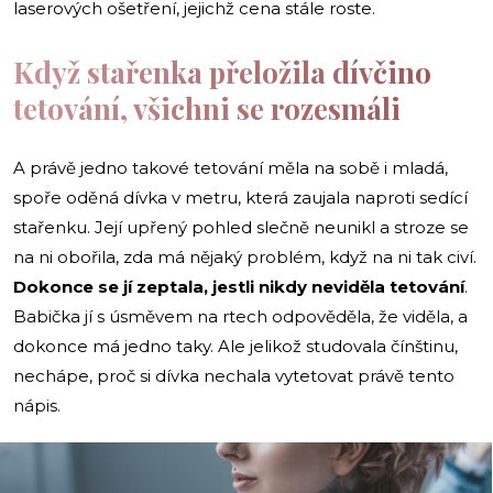
laserových ošetření, jejichž cena stále roste.
Když stařenka přeložila dívčino
tetování, všichni se rozesmáli
A právě jedno takové tetování měla na sobě i mladá,
spoře oděná dívka v metru, která zaujala naproti sedící
stařenku. Její upřený pohled slečně neunikl a stroze se
na ni obořila, zda má nějaký problém, když na ni tak civí.
Dokonce se jí zeptala, jestli nikdy neviděla tetování
.
Babička jí s úsměvem na rtech odpověděla, že viděla, a
dokonce má jedno taky. Ale jelikož studovala čínštinu,
nechápe, proč si dívka nechala vytetovat právě tento
nápis.