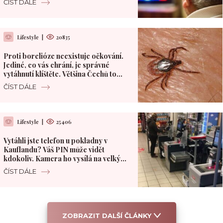
ČÍST DÁLE
Lifestyle
|
20835
Proti borelióze neexistuje očkování.
Jediné, co vás chrání, je správné
vytáhnutí klíštěte. Většina Čechů to
dělá špatně
ČÍST DÁLE
Lifestyle
|
25406
Vytáhli jste telefon u pokladny v
Kauflandu? Váš PIN může vidět
kdokoliv. Kamera ho vysílá na velký
monitor
ČÍST DÁLE
ZOBRAZIT DALŠÍ ČLÁNKY