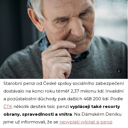
i
Starobní penzi od České správy sociálního zabezpečení
dostávalo na konci roku téměř 2,37 milionu lidí. Invalidní
a pozůstalostní důchody pak dalších 468 200 lidí. Podle
ČTK
několik desítek tisíc penzí
vyplácejí také resorty
obrany, spravedlnosti a vnitra
. Na Dámském Deníku
jsme už informovali, že se
nevyplatí vybírat si penzi