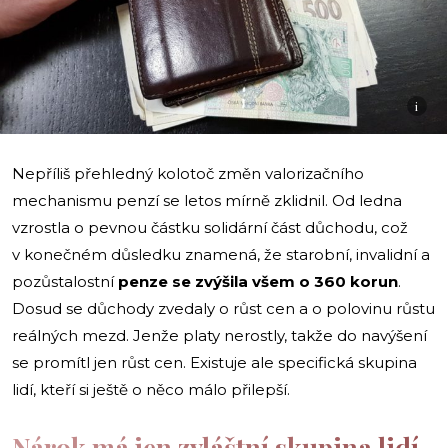
i
Nepříliš přehledný kolotoč změn valorizačního
mechanismu penzí se letos mírně zklidnil. Od ledna
vzrostla o pevnou částku solidární část důchodu, což
v konečném důsledku znamená, že starobní, invalidní a
pozůstalostní
penze se zvýšila všem o 360 korun
.
Dosud se důchody zvedaly o růst cen a o polovinu růstu
reálných mezd. Jenže platy nerostly, takže do navýšení
se promítl jen růst cen. Existuje ale specifická skupina
lidí, kteří si ještě o něco málo přilepší.
Nárok má jen zvláštní skupina lidí