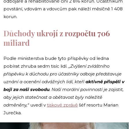
odbojáře a rehabilitované činí 2 816 korun. Účastníkům
povstání, vdovám a vdovcům pak náleží měsíčně 1 408
korun.
Důchody ukrojí z rozpočtu 706
miliard
Podle ministerstva bude tyto příspěvky od ledna
pobírat zhruba sedm tisíc lidí.
„Zvýšení zvláštního
příspěvku k důchodu pro účastníky odboje představuje
uznání a ocenění odvážných lidí, kteří
aktivně přispěli v
boji za naši svobodu
. Naší morální povinností je zajistit,
aby jejich statečnost a obětavost byly náležitě
odměněny,“
uvedl v
tiskové zprávě
šéf resortu Marian
Jurečka.