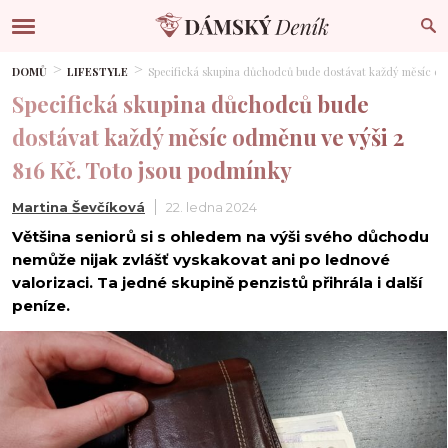
DOMŮ
LIFESTYLE
Specifická skupina důchodců bude dostávat každý měsíc odm
Specifická skupina důchodců bude
dostávat každý měsíc odměnu ve výši 2
816 Kč. Toto jsou podmínky
Martina Ševčíková
22. ledna 2024
Většina seniorů si s ohledem na výši svého důchodu
nemůže nijak zvlášť vyskakovat ani po lednové
valorizaci. Ta jedné skupině penzistů přihrála i další
peníze.