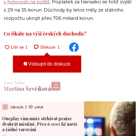
v hotovosti na poště
. Poplatek za transakci se totiž zvýšil
z 29 na 35 korun. Důchody by letos měly ze státního
rozpočtu ukrojit přes 706 miliard korun.
Co říkáte na výši českých důchodů?
Diskuze
1
Vstoupit do diskuze
Autor článku
Martina Ševčíková
Lifestyle
|
26838
Oneplay vám může strhávat peníze
dvakrát měsíčně. Přes 6 000 Kč navíc
a žádné varování