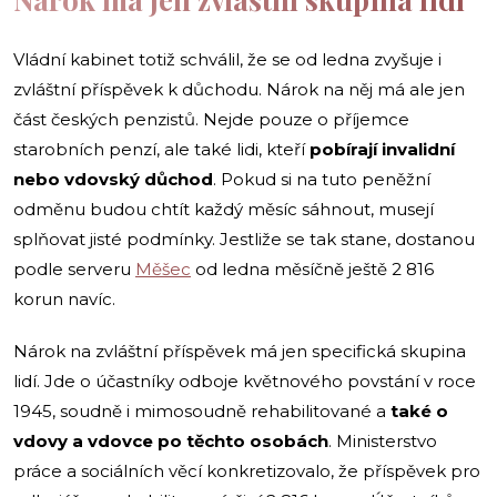
Vládní kabinet totiž schválil, že se od ledna zvyšuje i
zvláštní příspěvek k důchodu. Nárok na něj má ale jen
část českých penzistů. Nejde pouze o příjemce
starobních penzí, ale také lidi, kteří
pobírají invalidní
nebo vdovský důchod
. Pokud si na tuto peněžní
odměnu budou chtít každý měsíc sáhnout, musejí
splňovat jisté podmínky. Jestliže se tak stane, dostanou
podle serveru
Měšec
od ledna měsíčně ještě 2 816
korun navíc.
Nárok na zvláštní příspěvek má jen specifická skupina
lidí. Jde o účastníky odboje květnového povstání v roce
1945, soudně i mimosoudně rehabilitované a
také o
vdovy a vdovce po těchto osobách
. Ministerstvo
práce a sociálních věcí konkretizovalo, že příspěvek pro