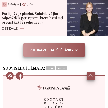
Lifestyle
|
7760
Psali jí, že je plochá. Solaříková jim
odpověděla pěti větami, které by si měl
přečíst každý rodič dcery
ČÍST DÁLE
ZOBRAZIT DALŠÍ ČLÁNKY
SOUVISEJÍCÍ TÉMATA:
DĚTI
TÁBOR
KONTAKT
REDAKCE
KARIÉRA