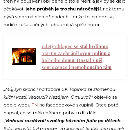
trénink používání oblíbené pistole Nerf, a jak by se dalo
očekávat,
jeho průběh je trochu náročnější
, než tomu
bývá v normálních případech. Jenže to, co popisují
rodiče zúčastněných, připomíná spíše horor.
12letý chlapec se stal hrdinou:
Martin zachránil svou rodinu z
hořícího domu. Dostal z něj
sourozence i nemohoucího tátu
„Můj syn skončil na táboře CK Topinka se zlomenou
klíční kostí. Vedoucí? Nezájem. Omluva?“
objevilo se
podle webu
TN
na facebookové skupině. Otec poté
napsal, co se mělo během pobytu dít dále:
„
Vedoucí
rozdávali svačiny házením jídla po dětech
.
Kdo nechytil, byl označen za ‚loosera‘. Slabší děti uráželi