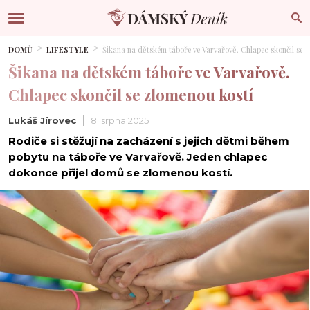
DOMŮ
LIFESTYLE
Šikana na dětském táboře ve Varvařově. Chlapec skončil se 
Šikana na dětském táboře ve Varvařově.
Chlapec skončil se zlomenou kostí
Lukáš Jírovec
8. srpna 2025
Rodiče si stěžují na zacházení s jejich dětmi během
pobytu na táboře ve Varvařově. Jeden chlapec
dokonce přijel domů se zlomenou kostí.