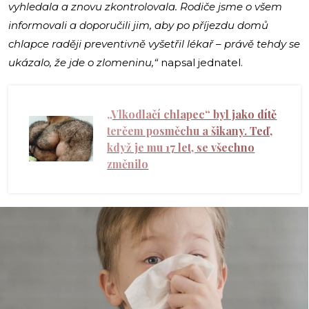
vyhledala a znovu zkontrolovala. Rodiče jsme o všem
informovali a doporučili jim, aby po příjezdu domů
chlapce raději preventivně vyšetřil lékař – právě tehdy se
ukázalo, že jde o zlomeninu,“
napsal jednatel.
„Vlkodlačí chlapec“ byl jako dítě
terčem posměchu a šikany. Teď,
když je mu 17 let, se všechno
změnilo