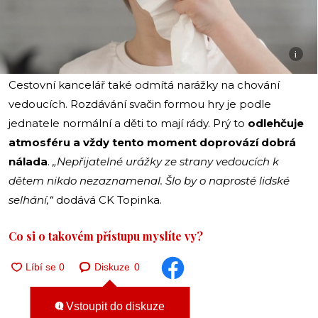
i
Cestovní kancelář také odmítá narážky na chování
vedoucích. Rozdávání svačin formou hry je podle
jednatele normální a děti to mají rády. Prý to
odlehčuje
atmosféru a vždy tento moment doprovází dobrá
nálada
.
„Nepřijatelné urážky ze strany vedoucích k
dětem nikdo nezaznamenal. Šlo by o naprosté lidské
selhání,“
dodává CK Topinka.
Co si o takovém přístupu myslíte vy?
Diskuze
0
Vstoupit do diskuze