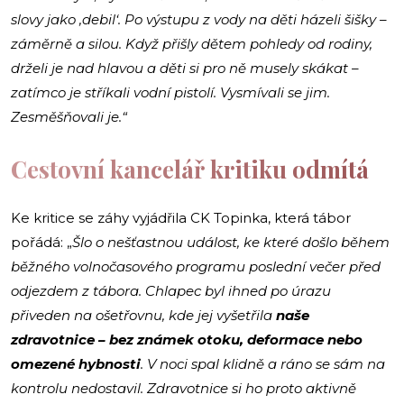
slovy jako ‚debil‘. Po výstupu z vody na děti házeli šišky –
záměrně a silou. Když přišly dětem pohledy od rodiny,
drželi je nad hlavou a děti si pro ně musely skákat –
zatímco je stříkali vodní pistolí. Vysmívali se jim.
Zesměšňovali je.“
Cestovní kancelář kritiku odmítá
Ke kritice se záhy vyjádřila CK Topinka, která tábor
pořádá: „
Šlo o nešťastnou událost, ke které došlo během
běžného volnočasového programu poslední večer před
odjezdem z tábora. Chlapec byl ihned po úrazu
přiveden na ošetřovnu, kde jej vyšetřila
naše
zdravotnice – bez známek otoku, deformace nebo
omezené hybnosti
. V noci spal klidně a ráno se sám na
kontrolu nedostavil. Zdravotnice si ho proto aktivně