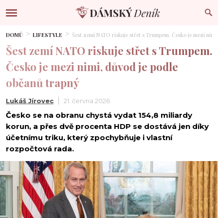
DOMŮ
LIFESTYLE
Šest zemí NATO riskuje střet s Trumpem. Česko je mezi nimi
Šest zemí NATO riskuje střet s Trumpem.
Česko je mezi nimi, důvod je podle
občanů trapný
Lukáš Jírovec
21. června 2026
Česko se na obranu chystá vydat 154,8 miliardy
korun, a přes dvě procenta HDP se dostává jen díky
účetnímu triku, který zpochybňuje i vlastní
rozpočtová rada.