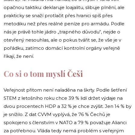
opačnou taktiku: deklaruje loajalitu, slibuje plnění, ale
prakticky se snaží protlačit přes hranici spíš přes
metodiku než přes reálné peníze pro armádu. Podle
nás je právě tohle jádro „trapného důvodu“, nejde o
otevřený nesouhlas, ale o pokus tvářit se, že vše je v
pořádku, zatímco domácí kontrolní orgány veřejně
říkají, že není.
Co si o tom myslí Češi
Veřejnost přitom není naladěna na škrty. Podle šetření
STEM z letošního roku chce 39 % lidí držet výdaje na
dvou procentech HDP a 32 % je chce zvýšit. Jen 14 % by
je snížilo. Z dat CVVM vyplývá, že 76 % Čechů je
spokojeno s členstvím v NATO a 79 % považuje Alianci
za potřebnou. Vláda tedy nemá problém s veřejným