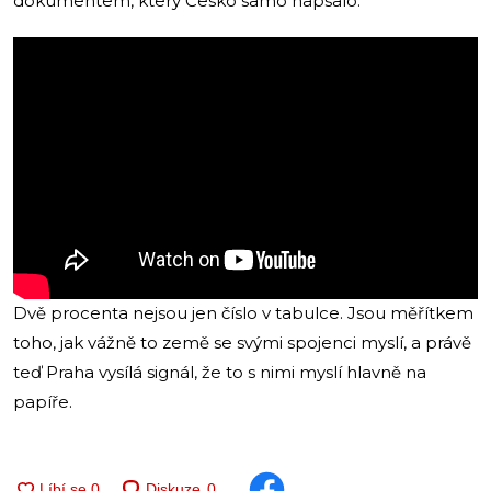
dokumentem, který Česko samo napsalo.
Dvě procenta nejsou jen číslo v tabulce. Jsou měřítkem
toho, jak vážně to země se svými spojenci myslí, a právě
teď Praha vysílá signál, že to s nimi myslí hlavně na
papíře.
Diskuze
0