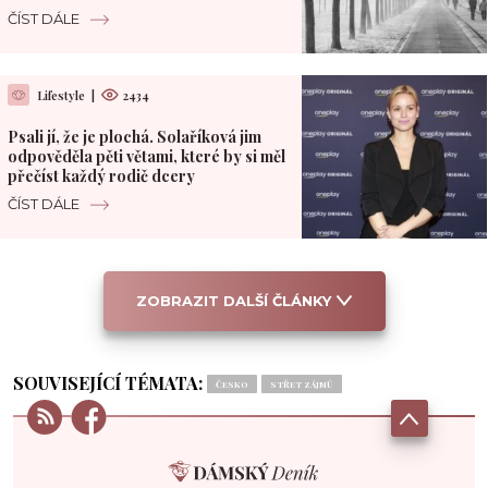
Pacifiku
ČÍST DÁLE
Lifestyle
|
2434
Psali jí, že je plochá. Solaříková jim
odpověděla pěti větami, které by si měl
přečíst každý rodič dcery
ČÍST DÁLE
ZOBRAZIT DALŠÍ ČLÁNKY
SOUVISEJÍCÍ TÉMATA:
ČESKO
STŘET ZÁJMŮ