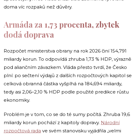
doma víc rozpaků než důvěry.
Armáda za 1,73 procenta, zbytek
dodá doprava
Rozpočet ministerstva obrany na rok 2026 činí 154,791
miliardy korun. To odpovídá zhruba 1,73 % HDP, výrazně
pod aliančním závazkem. Vláda přesto tvrdí, že Česko
plní: po sečtení výdajů z dalších rozpočtových kapitol se
celková obranná částka vyšplhá na 184,694 miliardy,
tedy asi 2,06–2,10 % HDP podle použité predikce růstu
ekonomiky.
Problém je v tom, co se do té sumy počítá. Zhruba 19,6
miliardy korun pochází z kapitoly dopravy.
Národní
rozpočtová rada
ve svém stanovisku vyjádřila „velmi