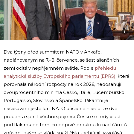
i
Dva týdny před summitem NATO v Ankaře,
naplánovaným na 7.–8. července, se šest aliančních
zemí ocitá v nepříjemném světle. Podle
přehledu
analytické služby Evropského parlamentu (EPRS)
, která
porovnala národní rozpočty na rok 2026, nedosahují
dvouprocentního minima Česko, Itálie, Lucembursko,
Portugalsko, Slovinsko a Španělsko. Pikantní je
načasování: ještě loni NATO oficiálně hlásilo, že dvě
procenta splnili všichni spojenci. Česko se tedy vrací
pod tlak rok po tom, co poprvé proklouzlo nad čáru. A
způsob, jakým se vláda snaží čísla zachránit, vyvolává