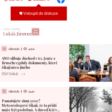
Vstoupit do diskuze
Autor článku
Lukáš Jírovec
Lifestyle
|
4266
ANO slibuje důchod v 65. Jenže z
Bruselu vypluly dokumenty, které
říkají něco jiného
ČÍST DÁLE
Lifestyle
|
7446
Pamatujete zimu 2010?
Meteorologové říkají, že ta příští
může být podobná. A důvod leží v