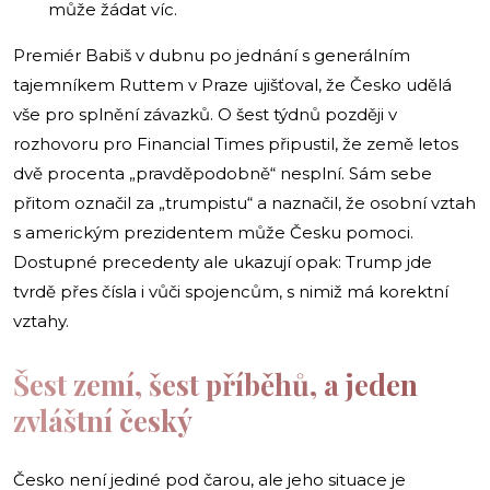
může žádat víc.
Premiér Babiš v dubnu po jednání s generálním
tajemníkem Ruttem v Praze ujišťoval, že Česko udělá
vše pro splnění závazků. O šest týdnů později v
rozhovoru pro Financial Times připustil, že země letos
dvě procenta „pravděpodobně“ nesplní. Sám sebe
přitom označil za „trumpistu“ a naznačil, že osobní vztah
s americkým prezidentem může Česku pomoci.
Dostupné precedenty ale ukazují opak: Trump jde
tvrdě přes čísla i vůči spojencům, s nimiž má korektní
vztahy.
Šest zemí, šest příběhů, a jeden
zvláštní český
Česko není jediné pod čarou, ale jeho situace je