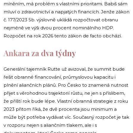
míněním, má problém s vlastními prioritami. Babiš sám
mluví o zdravotnictví a napjatých financích. Jenže zákon
č. 177/2023 Sb. výslovně ukládá rozpočtovat obranu
nejméně ve výši dvou procent nominálního HDP.
Rozpočet na rok 2026 tento zákon de facto obchází.
Ankara za dva týdny
Generální tajemník Rutte už avizoval, že summit bude
řešit obranné financování, průmyslovou kapacitu i
plnění aliančních plánů. Pro Česko to znamená nutnost
přijet s věrohodnou trajektorií růstu, ne jen s příslibem,
že příští rok bude lépe. Vlastní obranná strategie z roku
2023 přitom říká, že dvě procenta jsou minimum a
může být potřeba vydávat víc. Současný rozpočet je tak
v rozporu nejen s aliančním tlakem, ale i s