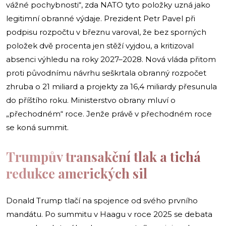
vážné pochybnosti“, zda NATO tyto položky uzná jako
legitimní obranné výdaje. Prezident Petr Pavel při
podpisu rozpočtu v březnu varoval, že bez sporných
položek dvě procenta jen stěží vyjdou, a kritizoval
absenci výhledu na roky 2027–2028. Nová vláda přitom
proti původnímu návrhu seškrtala obranný rozpočet
zhruba o 21 miliard a projekty za 16,4 miliardy přesunula
do příštího roku. Ministerstvo obrany mluví o
„přechodném“ roce. Jenže právě v přechodném roce
se koná summit.
Trumpův transakční tlak a tichá
redukce amerických sil
Donald Trump tlačí na spojence od svého prvního
mandátu. Po summitu v Haagu v roce 2025 se debata