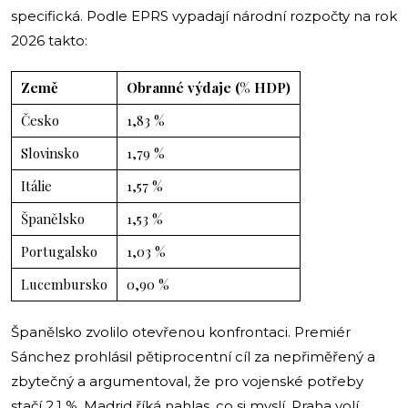
specifická. Podle EPRS vypadají národní rozpočty na rok
2026 takto:
Země
Obranné výdaje (% HDP)
Česko
1,83 %
Slovinsko
1,79 %
Itálie
1,57 %
Španělsko
1,53 %
Portugalsko
1,03 %
Lucembursko
0,90 %
Španělsko zvolilo otevřenou konfrontaci. Premiér
Sánchez prohlásil pětiprocentní cíl za nepřiměřený a
zbytečný a argumentoval, že pro vojenské potřeby
stačí 2,1 %. Madrid říká nahlas, co si myslí. Praha volí