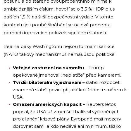
posunula od starého dvouprocentního minima k
ambicióznějším číslům, hovoří se o 3,5 % HDP plus
dalších 1,5 % na širší bezpečnostní výdaje. V tomto
kontextu je i pouhé škrábání se na dvě procenta
pomocí dopravních položek signálem slabosti.
Reálné páky Washingtonu nejsou formální sankce
(NATO takový mechanismus nemá). Jsou politické:
Veřejné zostuzení na summitu
– Trump
opakovaně jmenoval „neplatiče“ před kamerami.
Tvrdší bilaterální vyjednávání
– slabší rozpočet
znamená slabší pozici při jakékoli žádosti směrem k
USA.
Omezení amerických kapacit
– Reuters letos
popsal, že USA už zmenšují balík sil vyčleněných
pro alianční krizové plány. Evropané mají mezery
dorovnat sami, a kdo nedává ani minimum, těžko