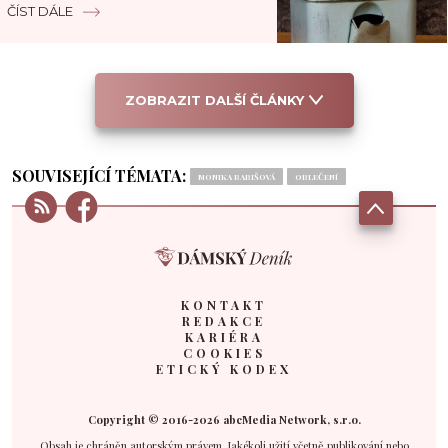
podmínkou
ČÍST DÁLE
ZOBRAZIT DALŠÍ ČLÁNKY
SOUVISEJÍCÍ TÉMATA:
MONIKA BABIŠOVÁ
OBLEČENÍ
KONTAKT
REDAKCE
KARIÉRA
COOKIES
ETICKÝ KODEX
Copyright © 2016-2026 abcMedia Network, s.r.o.
Obsah je chráněn autorským právem. Jakékoli užití včetně publikování nebo