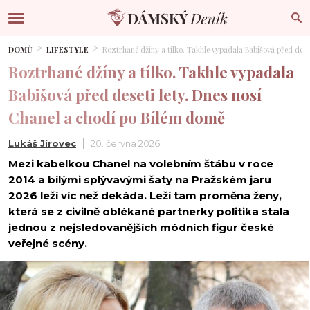
DOMŮ
LIFESTYLE
Roztrhané džíny a tílko. Takhle vypadala Babišová před dese
Roztrhané džíny a tílko. Takhle vypadala
Babišová před deseti lety. Dnes nosí
Chanel a chodí po Bílém domě
Lukáš Jírovec
20. června 2026
Mezi kabelkou Chanel na volebním štábu v roce
2014 a bílými splývavými šaty na Pražském jaru
2026 leží víc než dekáda. Leží tam proměna ženy,
která se z civilně oblékané partnerky politika stala
jednou z nejsledovanějších módních figur české
veřejné scény.