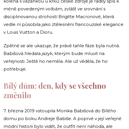
kolena s vázankou u krku; české zdroje je řadily spíš k
méně povedeným volbám, zvlášť ve srovnání s
disciplinovanou strohostí Brigitte Macronové, která
vedle ní působila jako ztělesnění francouzské elegance
v Louis Vuitton a Dioru.
Zpětně se ale ukazuje, že právě tahle fáze byla nutná.
Babišová hledala jazyk, kterým bude mluvit na
veřejnosti. Ještě ho neměla. Ale už věděla, že ho
potřebuje.
Bílý dům: den, kdy se všechno
změnilo
7. března 2019 vstoupila Monika Babišová do Bílého
domu po boku Andreje Babiše. A poprvé v její veřejné
módní historii bylo vidět, že outfit není náhoda, ale