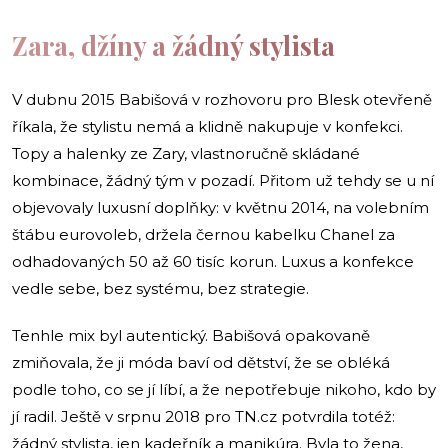
Zara, džíny a žádný stylista
V dubnu 2015 Babišová v rozhovoru pro Blesk otevřeně
říkala, že stylistu nemá a klidně nakupuje v konfekci.
Topy a halenky ze Zary, vlastnoručně skládané
kombinace, žádný tým v pozadí. Přitom už tehdy se u ní
objevovaly luxusní doplňky: v květnu 2014, na volebním
štábu eurovoleb, držela černou kabelku Chanel za
odhadovaných 50 až 60 tisíc korun. Luxus a konfekce
vedle sebe, bez systému, bez strategie.
Tenhle mix byl autentický. Babišová opakovaně
zmiňovala, že ji móda baví od dětství, že se obléká
podle toho, co se jí líbí, a že nepotřebuje nikoho, kdo by
jí radil. Ještě v srpnu 2018 pro TN.cz potvrdila totéž:
žádný stylista, jen kadeřník a manikúra. Byla to žena,