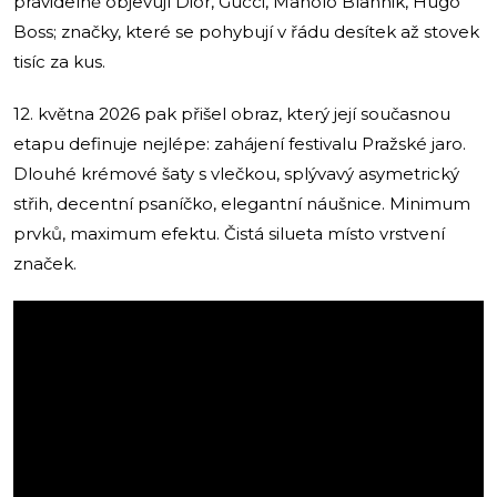
pravidelně objevují Dior, Gucci, Manolo Blahnik, Hugo
Boss; značky, které se pohybují v řádu desítek až stovek
tisíc za kus.
12. května 2026 pak přišel obraz, který její současnou
etapu definuje nejlépe: zahájení festivalu Pražské jaro.
Dlouhé krémové šaty s vlečkou, splývavý asymetrický
střih, decentní psaníčko, elegantní náušnice. Minimum
prvků, maximum efektu. Čistá silueta místo vrstvení
značek.