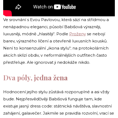
Ve srovnání s Evou Pavlovou, která sází na střídmou a
nenápadnou eleganci, působí Babišová výrazněji,
luxusněji, módně „hlasitěji“. Podle
Proženy
se nebojí
barev, výrazného líčení a otevřeně luxusních kousků.
Není to konsenzuální „ikona stylu“; na protokolárních
akcích sklízí obdiv, v neformálnějších outfitech často
přestřeluje. Ale ignorovat ji nedokáže nikdo.
Dva póly, jedna žena
Hodnocení jejího stylu zůstává rozporuplné a asi vždy
bude. Nejpřesvědčivěji Babišová funguje tam, kde
existuje jasný dress code: státnická návštěva, slavnostní
zahájení, galavečer. Jakmile se pravidla rozvolní, vrací se