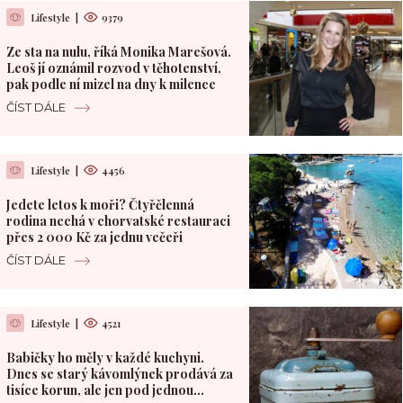
Lifestyle
|
9379
Ze sta na nulu, říká Monika Marešová.
Leoš jí oznámil rozvod v těhotenství,
pak podle ní mizel na dny k milence
ČÍST DÁLE
Lifestyle
|
4456
Jedete letos k moři? Čtyřčlenná
rodina nechá v chorvatské restauraci
přes 2 000 Kč za jednu večeři
ČÍST DÁLE
Lifestyle
|
4521
Babičky ho měly v každé kuchyni.
Dnes se starý kávomlýnek prodává za
tisíce korun, ale jen pod jednou