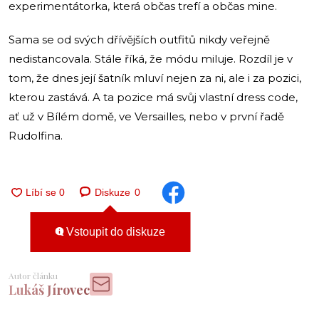
experimentátorka, která občas trefí a občas mine.
Sama se od svých dřívějších outfitů nikdy veřejně
nedistancovala. Stále říká, že módu miluje. Rozdíl je v
tom, že dnes její šatník mluví nejen za ni, ale i za pozici,
kterou zastává. A ta pozice má svůj vlastní dress code,
ať už v Bílém domě, ve Versailles, nebo v první řadě
Rudolfina.
Diskuze
0
Vstoupit do diskuze
Autor článku
Lukáš Jírovec