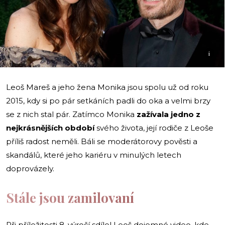
i
Leoš Mareš a jeho žena Monika jsou spolu už od roku
2015, kdy si po pár setkáních padli do oka a velmi brzy
se z nich stal pár. Zatímco Monika
zažívala jedno z
nejkrásnějších období
svého života, její rodiče z Leoše
příliš radost neměli. Báli se moderátorovy pověsti a
skandálů, které jeho kariéru v minulých letech
doprovázely.
Stále jsou zamilovaní
Při příležitosti 8. výročí sdílel Leoš dojemné video, kde