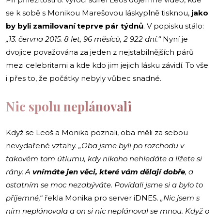
se k sobě s Monikou Marešovou láskyplně tisknou,
jako
by byli zamilovaní teprve pár týdnů
. V popisku stálo:
„13. června 2015. 8 let, 96 měsíců, 2 922 dní.“
Nyní je
dvojice považována za jeden z nejstabilnějších párů
mezi celebritami a kde kdo jim jejich lásku závidí. To vše
i přes to, že počátky nebyly vůbec snadné.
Nic spolu neplánovali
Když se Leoš a Monika poznali, oba měli za sebou
nevydařené vztahy.
„Oba jsme byli po rozchodu v
takovém tom útlumu, kdy nikoho nehledáte a lížete si
rány. A
vnímáte jen věci, které vám dělají dobře
, a
ostatním se moc nezabýváte. Povídali jsme si a bylo to
příjemné,
“ řekla Monika pro server iDNES.
„Nic jsem s
ním neplánovala a on si nic neplánoval se mnou. Když o