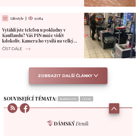
Lifestyle
|
15984
Vytáhli jste telefon u pokladny v
Kauflandu? Váš PIN může vidět
kdokoliv. Kamera ho vysílá na velký
monitor
ČÍST DÁLE
ZOBRAZIT DALŠÍ ČLÁNKY
SOUVISEJÍCÍ TÉMATA:
MANŽELSTVÍ
VZTAH