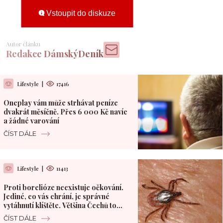
Vstoupit do diskuze
Autor článku
Redakce DámskýDeník
Lifestyle
|
17416
Oneplay vám může strhávat peníze
dvakrát měsíčně. Přes 6 000 Kč navíc
a žádné varování
ČÍST DÁLE
Lifestyle
|
11413
Proti borelióze neexistuje očkování.
Jediné, co vás chrání, je správné
vytáhnutí klíštěte. Většina Čechů to
dělá špatně
ČÍST DÁLE