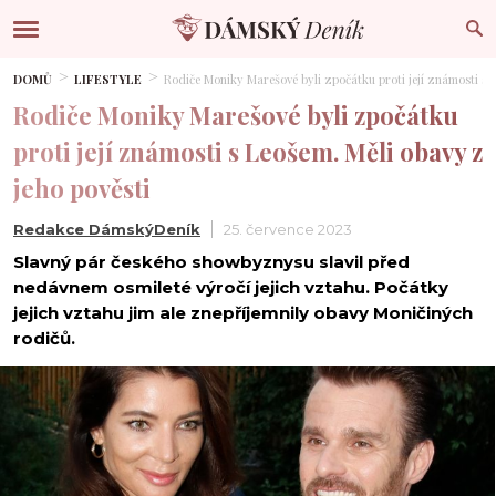
DOMŮ
LIFESTYLE
Rodiče Moniky Marešové byli zpočátku proti její známosti s 
Rodiče Moniky Marešové byli zpočátku
proti její známosti s Leošem. Měli obavy z
jeho pověsti
Redakce DámskýDeník
25. července 2023
Slavný pár českého showbyznysu slavil před
nedávnem osmileté výročí jejich vztahu. Počátky
jejich vztahu jim ale znepříjemnily obavy Moničiných
rodičů.