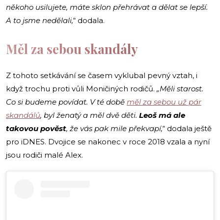
někoho usilujete, máte sklon přehrávat a dělat se lepší.
A to jsme nedělali,
“ dodala.
Měl za sebou skandály
Z tohoto setkávání se časem vyklubal pevný vztah, i
když trochu proti vůli Moničiných rodičů.
„Měli starost.
Co si budeme povídat. V té době
měl za sebou už pár
skandálů
, byl ženatý a měl dvě děti.
Leoš má ale
takovou pověst
, že vás pak mile překvapí,
“ dodala ještě
pro iDNES. Dvojice se nakonec v roce 2018 vzala a nyní
jsou rodiči malé Alex.