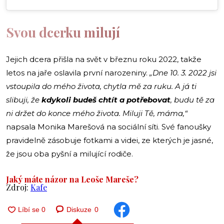
Svou dcerku milují
Jejich dcera přišla na svět v březnu roku 2022, takže
letos na jaře oslavila první narozeniny.
„Dne 10. 3. 2022 jsi
vstoupila do mého života, chytla mě za ruku. A já ti
slibuji, že
kdykoli budeš chtít a potřebovat
, budu tě za
ni držet do konce mého života. Miluji Tě, máma,“
napsala Monika Marešová na sociální síti. Své fanoušky
pravidelně zásobuje fotkami a videi, ze kterých je jasné,
že jsou oba pyšní a milující rodiče.
Jaký máte názor na Leoše Mareše?
Zdroj:
Kafe
Diskuze
0