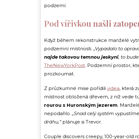
podzemí.
Pod vířivkou našli zatop
Když během rekonstrukce manželé vytrhli v
podzemní místnosti.
„Vypadalo to oprav
najde takovou temnou jeskyni
, to bude
TheNewYorkPost
. Podzemní prostor, kte
prozkoumat.
Z průzkumné mise pořídili
videa
, která 
místnost obložená dřevem, z níž vede tu
rourou s Huronským jezerem
. Manželé
nepodařilo.
„Snad celý systém vypustí
dráhu,“
plánuje si Trevor.
Couple discovers creepy, 100-year-old r