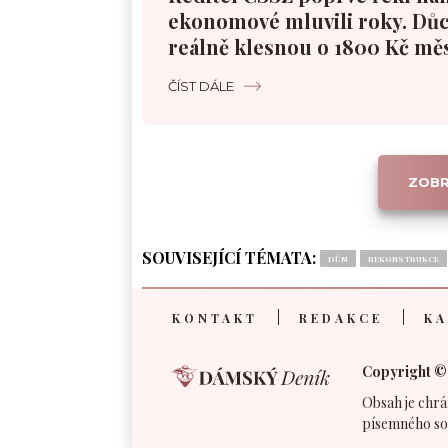
ekonomové mluvili roky. Dů
reálně klesnou o 1800 Kč mě
ČÍST DÁLE
ZOBR
SOUVISEJÍCÍ TÉMATA:
DŮM
REKONSTRUKCE
KONTAKT
REDAKCE
KA
Copyright ©
Obsah je chrá
písemného so