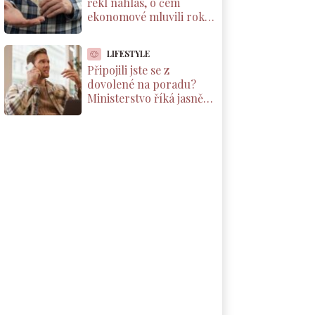
řekl nahlas, o čem
ekonomové mluvili roky.
Důchody reálně klesnou
o 1800 Kč měsíčně
LIFESTYLE
Připojili jste se z
dovolené na poradu?
Ministerstvo říká jasně:
máte nárok na
kompenzaci