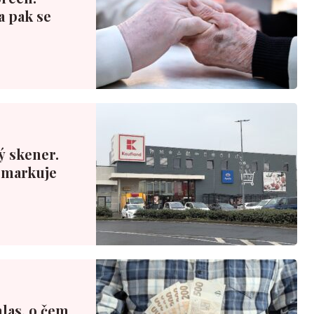
a pak se
ý skener.
ý markuje
las, o čem