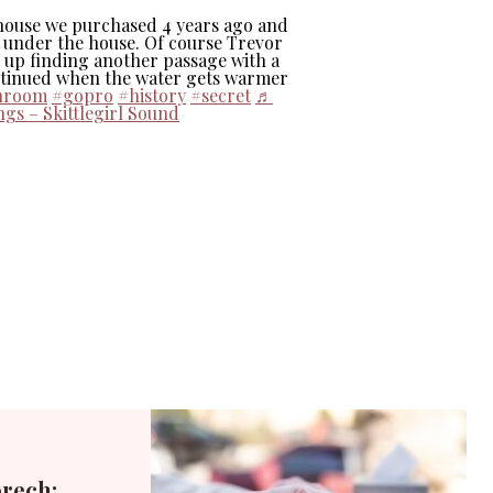
 house we purchased 4 years ago and
 under the house. Of course Trevor
 up finding another passage with a
continued when the water gets warmer
nroom
#gopro
#history
#secret
♬
gs – Skittlegirl Sound
rech: