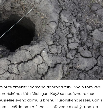
i
inutě změnit v pořádné dobrodružství. Své o tom vědí
amerického státu Michigan. Když se nedávno rozhodli
koupelně
svého domu u břehu Huronského jezera, učinili
enou strašidelnou místnost, z níž vede dlouhý tunel do