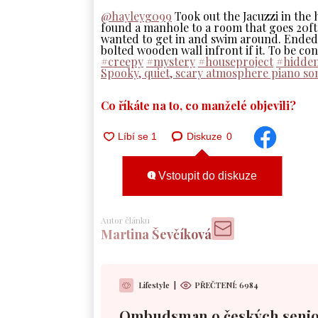
@hayleyg099
Took out the Jacuzzi in the
found a manhole to a room that goes 20ft
wanted to get in and swim around. Ended
bolted wooden wall infront if it. To be 
#creepy
#mystery
#houseproject
#hidde
Spooky, quiet, scary atmosphere piano son
Co říkáte na to, co manželé objevili?
Diskuze
0
Vstoupit do diskuze
Autor článku
Martina Ševčíková
Lifestyle
|
PŘEČTENÍ:
6984
Ombudsman o českých senio