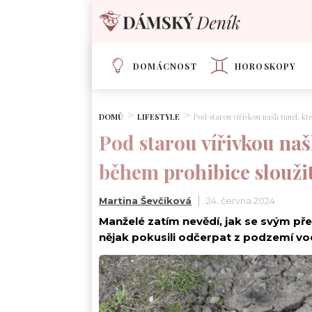
DOMÁCNOST
HOROSKOPY
DOMŮ
LIFESTYLE
Pod starou vířivkou našli tunel, k
Pod starou vířivkou našl
během prohibice slouž
Martina Ševčíková
24. června 2024
Manželé zatím nevědí, jak se svým pře
nějak pokusili odčerpat z podzemí v