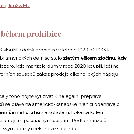
m/akgJimXwMv
i během prohibice
š sloužil v době prohibice v letech 1920 až 1933 k
í amerických dějin se stalo
zlatým věkem zločinu, kdy
ezero, kde manželé dům v roce 2020 koupili, leží na
everních sousedů zákaz prodeje alkoholických nápojů
ačaly toho hojně využívat k nelegální přepravě
ků se právě na americko-kanadské hranici odehrávalo
tem černého trhu
s alkoholem. Lokalita kolem
vytíženějším pašeráckým cestám. Podle manželů
 svými domy i někteří ze sousedů.