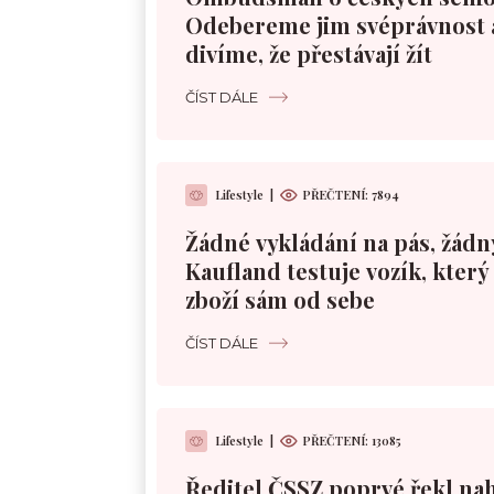
Odebereme jim svéprávnost 
divíme, že přestávají žít
ČÍST DÁLE
Lifestyle
|
PŘEČTENÍ:
7894
Žádné vykládání na pás, žádn
Kaufland testuje vozík, kter
zboží sám od sebe
ČÍST DÁLE
Lifestyle
|
PŘEČTENÍ:
13085
Ředitel ČSSZ poprvé řekl nah