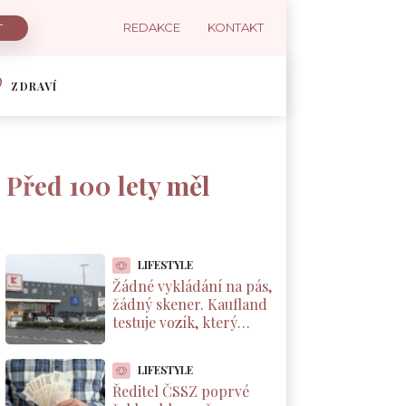
REDAKCE
KONTAKT
ZDRAVÍ
. Před 100 lety měl
LIFESTYLE
Žádné vykládání na pás,
žádný skener. Kaufland
testuje vozík, který
markuje zboží sám od
sebe
LIFESTYLE
Ředitel ČSSZ poprvé