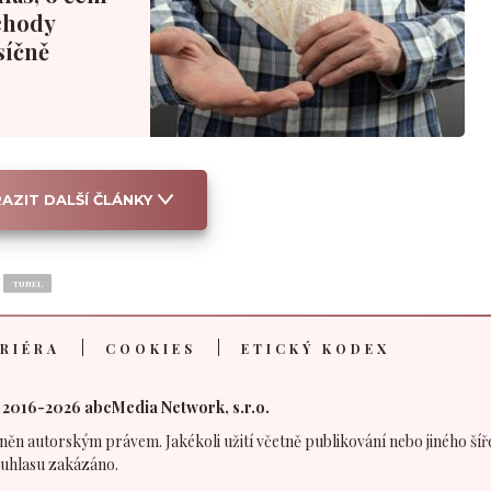
chody
síčně
AZIT DALŠÍ ČLÁNKY
TUNEL
RIÉRA
COOKIES
ETICKÝ KODEX
 2016-2026 abcMedia Network, s.r.o.
něn autorským právem. Jakékoli užití včetně publikování nebo jiného šíř
uhlasu zakázáno.