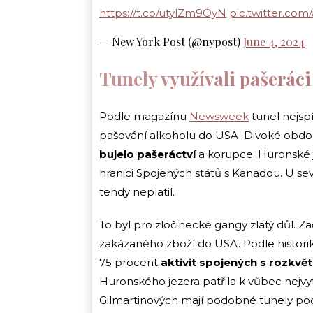
https://t.co/utylZm9OyN
pic.twitter.co
— New York Post (@nypost)
June 4, 2024
Tunely využívali pašerác
Podle magazínu
Newsweek
tunel nejspí
pašování alkoholu do USA. Divoké obdob
bujelo pašeráctví
a korupce. Huronské j
hranici Spojených států s Kanadou. U s
tehdy neplatil.
To byl pro zločinecké gangy zlatý důl. Z
zakázaného zboží do USA. Podle histori
75 procent
aktivit spojených s rozkvě
Huronského jezera patřila k vůbec nej
Gilmartinových mají podobné tunely pod