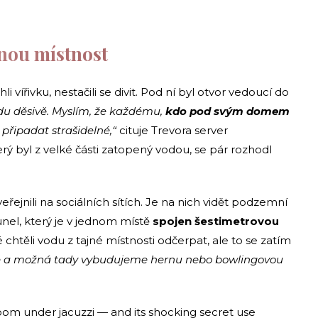
enou místnost
ířivku, nestačili se divit. Pod ní byl otvor vedoucí do
du děsivě. Myslím, že každému,
kdo pod svým domem
 připadat strašidelné,“
cituje Trevora server
rý byl z velké části zatopený vodou, se pár rozhodl
zveřejnili na sociálních sítích. Je na nich vidět podzemní
nel, který je v jednom místě
spojen šestimetrovou
 chtěli vodu z tajné místnosti odčerpat, ale to se zatím
me a možná tady vybudujeme hernu nebo bowlingovou
oom under jacuzzi — and its shocking secret use