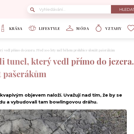
KRÁSA
LIFESTYLE
MÓDA
VZTAHY
terý vedl přímo do jezera. Před 100 lety měl během prohibice sloužit pašerákům
i tunel, který vedl přímo do jezera
it pašerákům
kvapivým objevem naloží. Uvažují nad tím, že by se
odu a vybudovali tam bowlingovou dráhu.