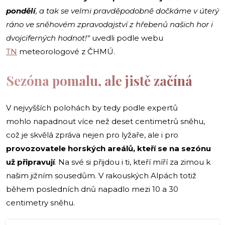
pondělí
, a tak se velmi pravděpodobně dočkáme v úterý
ráno ve sněhovém zpravodajství z hřebenů našich hor i
dvojciferných hodnot!“
uvedli podle webu
TN
meteorologové z ČHMÚ.
Sezóna pomalu, ale jistě začíná
V nejvyšších polohách by tedy podle expertů
mohlo napadnout více než deset centimetrů sněhu,
což je skvělá zpráva nejen pro lyžaře, ale i pro
provozovatele horských areálů, kteří se na sezónu
už připravují
. Na své si přijdou i ti, kteří míří za zimou k
našim jižním sousedům. V rakouských Alpách totiž
během posledních dnů napadlo mezi 10 a 30
centimetry sněhu.