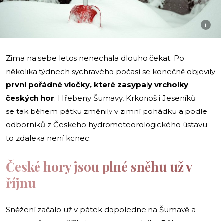
i
Zima na sebe letos nenechala dlouho čekat. Po
několika týdnech sychravého počasí se konečně objevily
první pořádné vločky, které zasypaly vrcholky
českých hor
. Hřebeny Šumavy, Krkonoš i Jeseníků
se tak během pátku změnily v zimní pohádku a podle
odborníků z Českého hydrometeorologického ústavu
to zdaleka není konec.
České hory jsou plné sněhu už v
říjnu
Sněžení začalo už v pátek dopoledne na Šumavě a