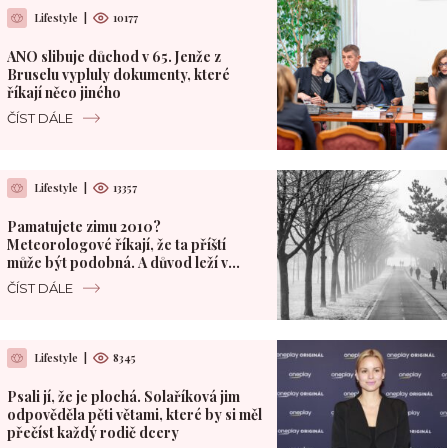
Lifestyle
|
10177
ANO slibuje důchod v 65. Jenže z
Bruselu vypluly dokumenty, které
říkají něco jiného
ČÍST DÁLE
Lifestyle
|
13357
Pamatujete zimu 2010?
Meteorologové říkají, že ta příští
může být podobná. A důvod leží v
Pacifiku
ČÍST DÁLE
Lifestyle
|
8345
Psali jí, že je plochá. Solaříková jim
odpověděla pěti větami, které by si měl
přečíst každý rodič dcery