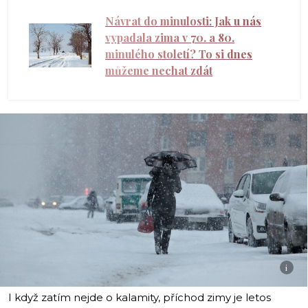
Návrat do minulosti: Jak u nás
vypadala zima v 70. a 80.
minulého století? To si dnes
můžeme nechat zdát
i
I když zatím nejde o kalamity, příchod zimy je letos