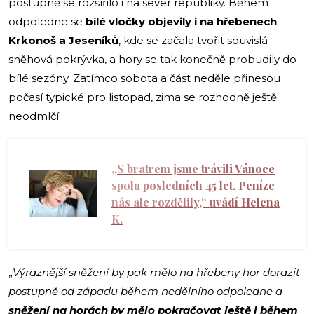
postupně se rozšířilo i na sever republiky. Během
odpoledne se
bílé vločky objevily i na hřebenech
Krkonoš a Jeseníků
, kde se začala tvořit souvislá
sněhová pokrývka, a hory se tak konečně probudily do
bílé sezóny. Zatímco sobota a část neděle přinesou
počasí typické pro listopad, zima se rozhodně ještě
neodmlčí.
„S bratrem jsme trávili Vánoce
spolu posledních 45 let. Peníze
nás ale rozdělily,“ uvádí Helena
K.
„
Výraznější sněžení by pak mělo na hřebeny hor dorazit
postupně od západu během nedělního odpoledne a
sněžení na horách
by mělo pokračovat ještě i během