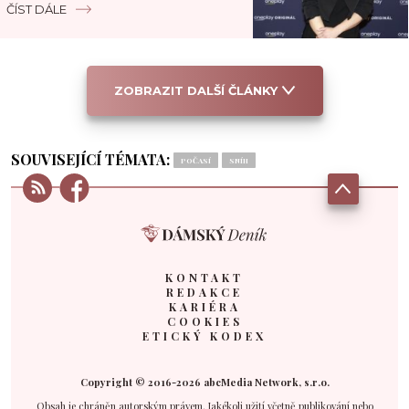
ČÍST DÁLE
ZOBRAZIT DALŠÍ ČLÁNKY
SOUVISEJÍCÍ TÉMATA:
POČASÍ
SNÍH
KONTAKT
REDAKCE
KARIÉRA
COOKIES
ETICKÝ KODEX
Copyright © 2016-2026 abcMedia Network, s.r.o.
Obsah je chráněn autorským právem. Jakékoli užití včetně publikování nebo