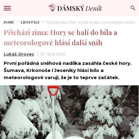
DOMŮ
LIFESTYLE
Přichází zima: Hory se halí do bíla a meteorologové hlásí dal
Přichází zima: Hory se halí do bíla a
meteorologové hlásí další sníh
Lukáš Jírovec
27. října 2025
První pořádná sněhová nadílka zasáhla české hory.
Šumava, Krkonoše i Jeseníky hlásí bílo a
meteorologové varují, že je to teprve začátek.