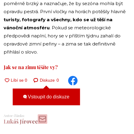
poměrně brzký a naznačuje, že by sezóna mohla být
opravdu pestrá. První vločky na horách potěšily hlavně
turisty, fotografy a všechny, kdo se už těší na
vánoční atmosféru
. Pokud se meteorologické
předpovědi naplní, hory se v příštím týdnu zahalí do
opravdové zimní peřiny – a zima se tak definitivně
přihlásí o slovo.
Jak se na zimu těšíte vy?
Diskuze
0
Vstoupit do diskuze
Autor článku
Lukáš Jírovec