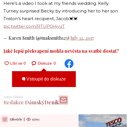
Here’s a video I took at my friends wedding. Kelly
Turney surprised Becky by introducing her to her son
Triston’s heart recipient, Jacob💓💓
pic.twitter.com/RTUPOi4yuT
— Karen Smith (@maksmith123)
July 12, 2017
Jaké lepší překvapení mohla nevěsta na svatbě dostat?
Diskuze
0
Vstoupit do diskuze
Autor článku
Redakce DámskýDeník
Lifestyle
|
13793