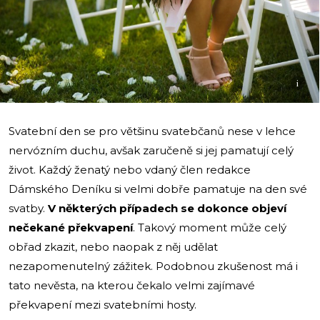
i
Svatební den se pro většinu svatebčanů nese v lehce
nervózním duchu, avšak zaručeně si jej pamatují celý
život. Každý ženatý nebo vdaný člen redakce
Dámského Deníku si velmi dobře pamatuje na den své
svatby.
V některých případech se dokonce objeví
nečekané překvapení
. Takový moment může celý
obřad zkazit, nebo naopak z něj udělat
nezapomenutelný zážitek. Podobnou zkušenost má i
tato nevěsta, na kterou čekalo velmi zajímavé
překvapení mezi svatebními hosty.