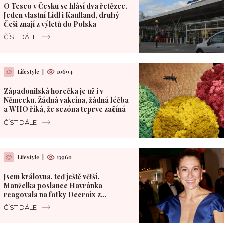
O Tesco v Česku se hlásí dva řetězce.
Jeden vlastní Lidl i Kaufland, druhý
Češi znají z výletů do Polska
ČÍST DÁLE
Lifestyle
|
10694
Západonilská horečka je už i v
Německu. Žádná vakcína, žádná léčba
a WHO říká, že sezóna teprve začíná
ČÍST DÁLE
Lifestyle
|
13960
Jsem královna, teď ještě větší.
Manželka poslance Havránka
reagovala na fotky Decroix z
polského hotelu
ČÍST DÁLE