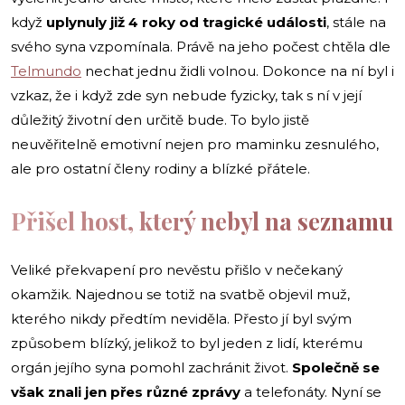
když
uplynuly již 4 roky od tragické události
, stále na
svého syna vzpomínala. Právě na jeho počest chtěla dle
Telmundo
nechat jednu židli volnou. Dokonce na ní byl i
vzkaz, že i když zde syn nebude fyzicky, tak s ní v její
důležitý životní den určitě bude. To bylo jistě
neuvěřitelně emotivní nejen pro maminku zesnulého,
ale pro ostatní členy rodiny a blízké přátele.
Přišel host, který nebyl na seznamu
Veliké překvapení pro nevěstu přišlo v nečekaný
okamžik. Najednou se totiž na svatbě objevil muž,
kterého nikdy předtím neviděla. Přesto jí byl svým
způsobem blízký, jelikož to byl jeden z lidí, kterému
orgán jejího syna pomohl zachránit život.
Společně se
však znali jen přes různé zprávy
a telefonáty. Nyní se