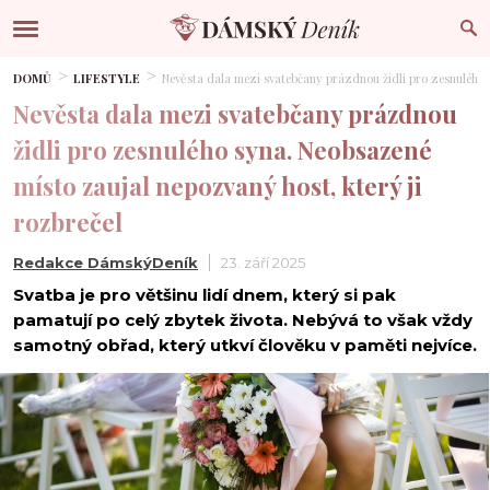
DOMŮ
LIFESTYLE
Nevěsta dala mezi svatebčany prázdnou židli pro zesnulého s
Nevěsta dala mezi svatebčany prázdnou
židli pro zesnulého syna. Neobsazené
místo zaujal nepozvaný host, který ji
rozbrečel
Redakce DámskýDeník
23. září 2025
Svatba je pro většinu lidí dnem, který si pak
pamatují po celý zbytek života. Nebývá to však vždy
samotný obřad, který utkví člověku v paměti nejvíce.