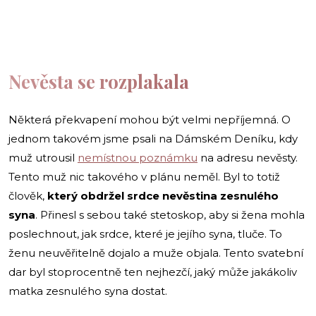
Nevěsta se rozplakala
Některá překvapení mohou být velmi nepříjemná. O
jednom takovém jsme psali na Dámském Deníku, kdy
muž utrousil
nemístnou poznámku
na adresu nevěsty.
Tento muž nic takového v plánu neměl. Byl to totiž
člověk,
který obdržel srdce nevěstina zesnulého
syna
. Přinesl s sebou také stetoskop, aby si žena mohla
poslechnout, jak srdce, které je jejího syna, tluče. To
ženu neuvěřitelně dojalo a muže objala. Tento svatební
dar byl stoprocentně ten nejhezčí, jaký může jakákoliv
matka zesnulého syna dostat.