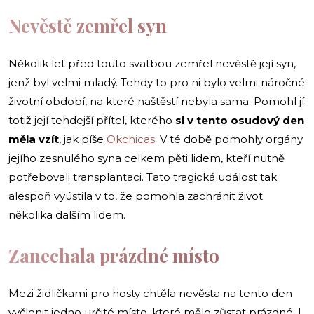
Nevěstě zemřel syn
Několik let před touto svatbou zemřel nevěstě její syn,
jenž byl velmi mladý. Tehdy to pro ni bylo velmi náročné
životní období, na které naštěstí nebyla sama. Pomohl jí
totiž její tehdejší přítel, kterého
si v tento osudový den
měla vzít
, jak píše
Okchicas
. V té době pomohly orgány
jejího zesnulého syna celkem pěti lidem, kteří nutně
potřebovali transplantaci. Tato tragická událost tak
alespoň vyústila v to, že pomohla zachránit život
několika dalším lidem.
Zanechala prázdné místo
Mezi židličkami pro hosty chtěla nevěsta na tento den
vyčlenit jedno určité místo, které mělo zůstat prázdné. I