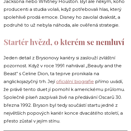
Jacksona nebo Whitney Houston. Byl ale někým, koho
producenti a studia volali, když potřebovali hlas, který
spolehlivě prodá emoce. Disney ho zavolal dvakrát, a
podruhé to už nebyla náhoda, ale ověřená strategie.
Startér hvězd, o kterém se nemluví
Jeden detail z Brysonovy kariéry si zaslouží zvláštní
pozornost. Když v roce 1991 nahrával „Beauty and the
Beast“ s Celine Dion, ta teprve pronikala na
anglickojazyčný trh. Její
oficiální biografie
přímo uvádí,
že právě tento duet jí pomohl k americkému průlomu.
Společně píseň zazpívali živě na předávání Oscarů 30.
března 1992. Bryson byl tedy součástí startu jedné z
největších popových kariér konce dvacátého století, a
přesto zůstal v jejím stínu.