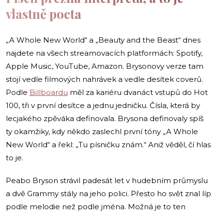
vlastně pocta
„A Whole New World“ a „Beauty and the Beast“ dnes
najdete na všech streamovacích platformách: Spotify,
Apple Music, YouTube, Amazon. Brysonovy verze tam
stojí vedle filmových nahrávek a vedle desítek coverů.
Podle
Billboardu
měl za kariéru dvanáct vstupů do Hot
100, tři v první desítce a jednu jedničku. Čísla, která by
lecjakého zpěváka definovala. Brysona definovaly spíš
ty okamžiky, kdy někdo zaslechl první tóny „A Whole
New World“ a řekl: „Tu písničku znám.“ Aniž věděl, čí hlas
to je.
Peabo Bryson strávil padesát let v hudebním průmyslu
a dvě Grammy stály na jeho polici. Přesto ho svět znal líp
podle melodie než podle jména. Možná je to ten