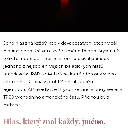
i
Jeho hlas zná každý, kdo v devadesátých letech viděl
Aladina nebo Krásku a zvíře. Jméno Peabo Bryson už
tolik lidí nepřiřadí. Přesně v tom spočíval paradox
jednoho z nejspolehlivějších baladických hlasů
amerického R&B: zpíval písně, které přerostly svého
interpreta. Rodina v prohlášení citovaném
agenturou
AP
uvedla, že Bryson zemřel v úterý večer v
17:00 východního amerického času. Příčinou byla
mrtvice.
Hlas, který znal každý, jméno,