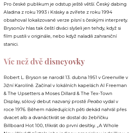
Pro české publikum je odstup ještě větší. Český dabing
Aladina z roku 1993 i Krásky a zvířete z roku 1994
obsahoval lokalizované verze písní s českými interprety.
Brysonův hlas tak čeští diváci slyšeli jen tehdy, když si
film pustili v originále, nebo když naladili zahraniční
stanici.
Víc než dvě disneyovky
Robert L. Bryson se narodil 13. dubna 1951 v Greenville v
Jižní Karolíně. Začínal v lokálních kapelách Al Freeman
& The Upsetters a Moses Dillard & The Tex-Town
Display, sólový debut nazvaný prostě
Peabo
vydal v
roce 1976. Během následujících pěti dekád nahrál přes
dvacet alb a dvanáctkrát se dostal do žebříčku
Billboard Hot 100, třikrát do první desítky. „A Whole