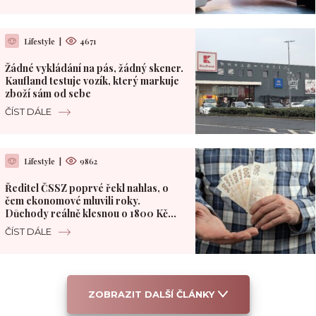
Lifestyle
|
4671
Žádné vykládání na pás, žádný skener.
Kaufland testuje vozík, který markuje
zboží sám od sebe
ČÍST DÁLE
Lifestyle
|
9862
Ředitel ČSSZ poprvé řekl nahlas, o
čem ekonomové mluvili roky.
Důchody reálně klesnou o 1800 Kč
měsíčně
ČÍST DÁLE
ZOBRAZIT DALŠÍ ČLÁNKY