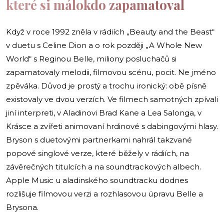
které si málokdo zapamatoval
Když v roce 1992 zněla v rádiích „Beauty and the Beast“
v duetu s Celine Dion a o rok později „A Whole New
World“ s Reginou Belle, miliony posluchačů si
zapamatovaly melodii, filmovou scénu, pocit. Ne jméno
zpěváka. Důvod je prostý a trochu ironický: obě písně
existovaly ve dvou verzích. Ve filmech samotných zpívali
jiní interpreti, v Aladinovi Brad Kane a Lea Salonga, v
Krásce a zvířeti animovaní hrdinové s dabingovými hlasy.
Bryson s duetovými partnerkami nahrál takzvané
popové singlové verze, které běžely v rádiích, na
závěrečných titulcích a na soundtrackových albech.
Apple Music u aladinského soundtracku dodnes
rozlišuje filmovou verzi a rozhlasovou úpravu Belle a
Brysona.