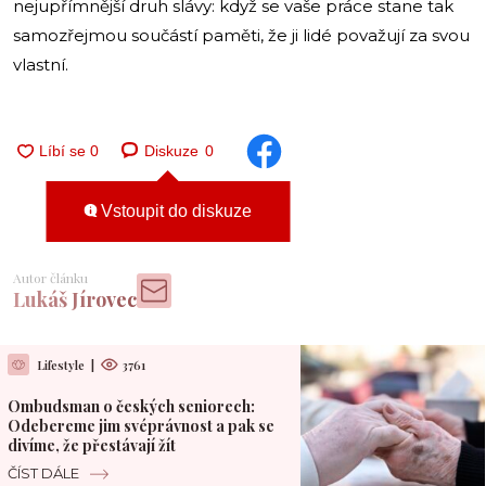
nejupřímnější druh slávy: když se vaše práce stane tak
samozřejmou součástí paměti, že ji lidé považují za svou
vlastní.
Diskuze
0
Vstoupit do diskuze
Autor článku
Lukáš Jírovec
Lifestyle
|
3761
Ombudsman o českých seniorech:
Odebereme jim svéprávnost a pak se
divíme, že přestávají žít
ČÍST DÁLE