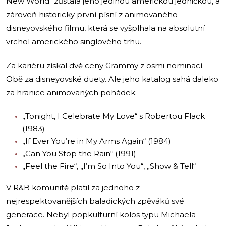
New World“ zůstala jeho jedinou americkou jedničkou, a
zároveň historicky první písní z animovaného
disneyovského filmu, která se vyšplhala na absolutní
vrchol amerického singlového trhu.
Za kariéru získal dvě ceny Grammy z osmi nominací.
Obě za disneyovské duety. Ale jeho katalog sahá daleko
za hranice animovaných pohádek:
„Tonight, I Celebrate My Love“ s Robertou Flack
(1983)
„If Ever You’re in My Arms Again“ (1984)
„Can You Stop the Rain“ (1991)
„Feel the Fire“, „I’m So Into You“, „Show & Tell“
V R&B komunitě platil za jednoho z
nejrespektovanějších baladických zpěváků své
generace. Nebyl popkulturní kolos typu Michaela