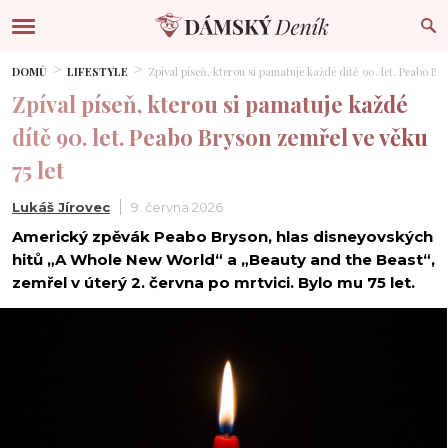
DOMŮ
LIFESTYLE
Zpíval píseň, kterou si pamatuje každé dítě 90. let. Peabo Bry
Zpíval píseň, kterou si pamatuje každé
dítě 90. let. Peabo Bryson zemřel ve věku
75 let
Lukáš Jírovec
9. června 2026
Americký zpěvák Peabo Bryson, hlas disneyovských
hitů „A Whole New World“ a „Beauty and the Beast“,
zemřel v úterý 2. června po mrtvici. Bylo mu 75 let.