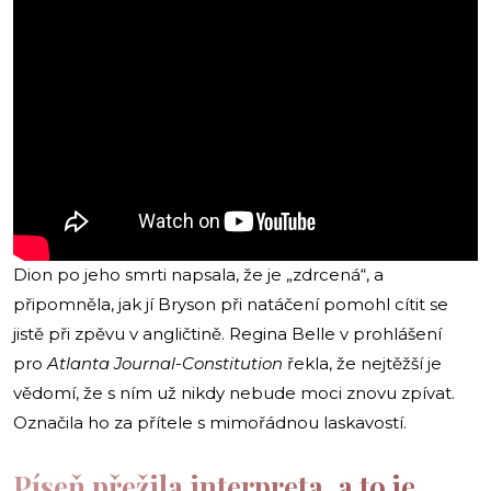
Dion po jeho smrti napsala, že je „zdrcená“, a
připomněla, jak jí Bryson při natáčení pomohl cítit se
jistě při zpěvu v angličtině. Regina Belle v prohlášení
pro
Atlanta Journal-Constitution
řekla, že nejtěžší je
vědomí, že s ním už nikdy nebude moci znovu zpívat.
Označila ho za přítele s mimořádnou laskavostí.
Píseň přežila interpreta, a to je