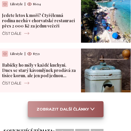
Lifestyle
|
8694
Jedete letos k moři? Čtyřčlenná
rodina nechá v chorvatské restauraci
přes 2 000 Kč za jednu večeři
ČÍST DÁLE
Lifestyle
|
8759
Babičky ho měly v každé kuchyni.
Dnes se starý kávomlýnek prodává za
tisíce korun, ale jen pod jednou
podmínkou
ČÍST DÁLE
ZOBRAZIT DALŠÍ ČLÁNKY