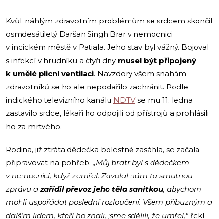
Kvůli náhlým zdravotním problémům se srdcem skončil
osmdesátiletý Daršan Singh Brar v nemocnici
v indickém městě v Patiala. Jeho stav byl vážný. Bojoval
s infekcí v hrudníku a čtyři dny
musel být připojený
k umělé plicní ventilaci
. Navzdory všem snahám
zdravotníků se ho ale nepodařilo zachránit. Podle
indického televizního kanálu
NDTV
se mu 11. ledna
zastavilo srdce, lékaři ho odpojili od přístrojů a prohlásili
ho za mrtvého.
Rodina, již ztráta dědečka bolestně zasáhla, se začala
připravovat na pohřeb.
„Můj bratr byl s dědečkem
v nemocnici, když zemřel. Zavolal nám tu smutnou
zprávu a
zařídil převoz jeho těla sanitkou
, abychom
mohli uspořádat poslední rozloučení. Všem příbuzným a
dalším lidem, kteří ho znali, jsme sdělili, že umřel,“
řekl