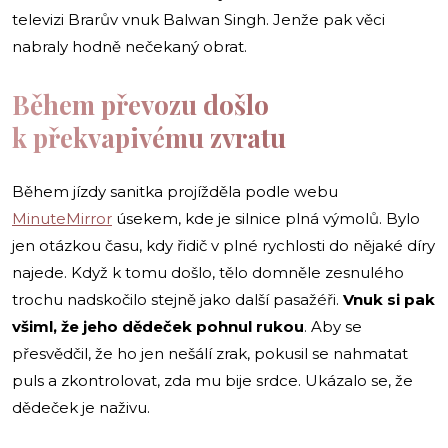
televizi Brarův vnuk Balwan Singh. Jenže pak věci
nabraly hodně nečekaný obrat.
Během převozu došlo
k překvapivému zvratu
Během jízdy sanitka projížděla podle webu
MinuteMirror
úsekem, kde je silnice plná výmolů. Bylo
jen otázkou času, kdy řidič v plné rychlosti do nějaké díry
najede. Když k tomu došlo, tělo domněle zesnulého
trochu nadskočilo stejně jako další pasažéři.
Vnuk si pak
všiml, že jeho dědeček pohnul rukou
. Aby se
přesvědčil, že ho jen nešálí zrak, pokusil se nahmatat
puls a zkontrolovat, zda mu bije srdce. Ukázalo se, že
dědeček je naživu.