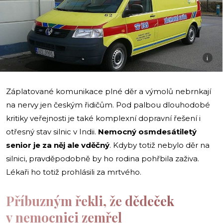
i
Záplatované komunikace plné děr a výmolů nebrnkají
na nervy jen českým řidičům. Pod palbou dlouhodobé
kritiky veřejnosti je také komplexní dopravní řešení i
otřesný stav silnic v Indii.
Nemocný osmdesátiletý
senior je za něj ale vděčný
. Kdyby totiž nebylo děr na
silnici, pravděpodobně by ho rodina pohřbila zaživa.
Lékaři ho totiž prohlásili za mrtvého.
Příbuzným řekli, že dědeček
v nemocnici zemřel