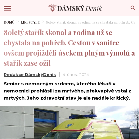
DOMŮ
LIFESTYLE
80letý stařík skonal a rodina už se chystala na pohřeb. Cest
80letý stařík skonal a rodina už se
chystala na pohřeb. Cestou v sanitce
ovšem projížděli úsekem plným výmolů a
stařík zase ožil
Redakce DámskýDeník
4. února 2024
Senior s nemocným srdcem, kterého lékaři v
nemocnici prohlásili za mrtvého, překvapivě vstal z
mrtvých. Jeho zdravotní stav je ale nadále kritický.