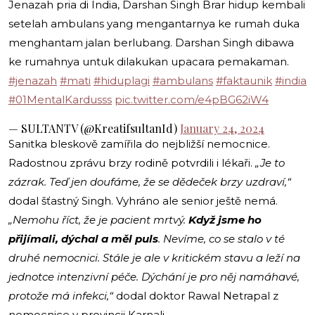
Jenazah pria di India, Darshan Singh Brar hidup kembali
setelah ambulans yang mengantarnya ke rumah duka
menghantam jalan berlubang. Darshan Singh dibawa
ke rumahnya untuk dilakukan upacara pemakaman.
#jenazah
#mati
#hiduplagi
#ambulans
#faktaunik
#india
#01MentalKardusss
pic.twitter.com/e4pBG62iW4
— SULTANTV (@KreatifsultanId)
January 24, 2024
Sanitka bleskově zamířila do nejbližší nemocnice.
Radostnou zprávu brzy rodině potvrdili i lékaři.
„Je to
zázrak. Teď jen doufáme, že se dědeček brzy uzdraví,“
dodal šťastný Singh. Vyhráno ale senior ještě nemá.
„Nemohu říct, že je pacient mrtvý.
Když jsme ho
přijímali, dýchal a měl puls
. Nevíme, co se stalo v té
druhé nemocnici. Stále je ale v kritickém stavu a leží na
jednotce intenzivní péče. Dýchání je pro něj namáhavé,
protože má infekci,“
dodal doktor Rawal Netrapal z
nemocnice v provincii Karnali.