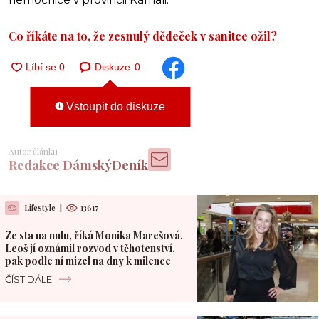
Co říkáte na to, že zesnulý dědeček v sanitce ožil?
Diskuze
0
Vstoupit do diskuze
Autor článku
Redakce DámskýDeník
Lifestyle
|
13617
Ze sta na nulu, říká Monika Marešová.
Leoš jí oznámil rozvod v těhotenství,
pak podle ní mizel na dny k milence
ČÍST DÁLE