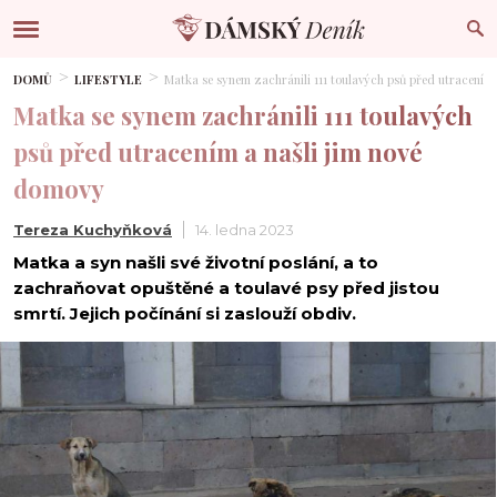
DOMŮ
LIFESTYLE
Matka se synem zachránili 111 toulavých psů před utracením
Matka se synem zachránili 111 toulavých
psů před utracením a našli jim nové
domovy
Tereza Kuchyňková
14. ledna 2023
Matka a syn našli své životní poslání, a to
zachraňovat opuštěné a toulavé psy před jistou
smrtí. Jejich počínání si zaslouží obdiv.