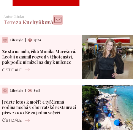
Autor článku
Tereza Kuchyňková
Lifestyle
|
13261
Ze sta na nulu, říká Monika Marešová.
Leoš jí oznámil rozvod v těhotenství,
pak podle ní mizel na dny k milence
ČÍST DÁLE
Lifestyle
|
8338
Jedete letos k moři? Čtyřčlenná
rodina nechá v chorvatské restauraci
přes 2 000 Kč za jednu večeři
ČÍST DÁLE