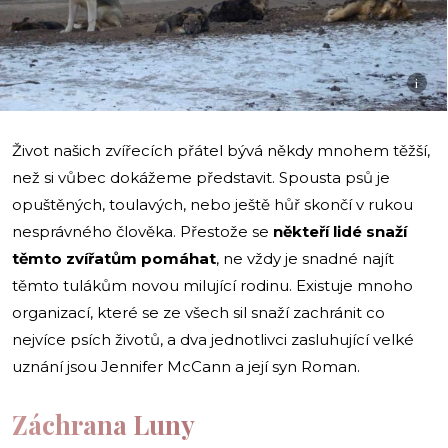
i
Život našich zvířecích přátel bývá někdy mnohem těžší,
než si vůbec dokážeme představit. Spousta psů je
opuštěných, toulavých, nebo ještě hůř skončí v rukou
nesprávného člověka. Přestože se
někteří lidé snaží
těmto zvířatům pomáhat
, ne vždy je snadné najít
těmto tulákům novou milující rodinu. Existuje mnoho
organizací, které se ze všech sil snaží zachránit co
nejvíce psích životů, a dva jednotlivci zasluhující velké
uznání jsou Jennifer McCann a její syn Roman.
Záchrana Luny