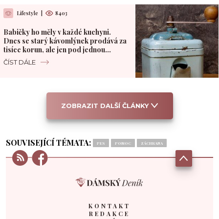
Lifestyle
|
8403
Babičky ho měly v každé kuchyni.
Dnes se starý kávomlýnek prodává za
tisíce korun, ale jen pod jednou
podmínkou
ČÍST DÁLE
ZOBRAZIT DALŠÍ ČLÁNKY
SOUVISEJÍCÍ TÉMATA:
PES
POMOC
ZÁCHRANA
KONTAKT
REDAKCE