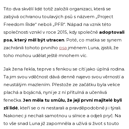
Tito dva skvělí lidé totiž založili organizaci, která se
zabývá ochranou toulavých psů s názvem „Project
Freedom Ride“ neboli „PFR“. Nápad na vznik této
společnosti vznikl v roce 2015, kdy společně
adoptovali
psa, který měl být utracen
. Poté, co matka se synem
zachránili tohoto prvního
psa
jménem Luna, zjistili, že
toho mohou udělat ještě mnohem víc.
Jak žena řekla, teprve s fenkou se cítí jako úplná rodina.
Ta jim svou vděčnost dává denně najevo svou věrností a
neustálým mazlením. Přestože ze začátku byla velice
plachá a bojácná, nyní je z ní přítulná a učenlivá
fenečka.
Jen měla tu smůlu, že její první majitelé byli
zlí lidé
, kteří se o ni nestarali a pravděpodobně ji i týrali.
Nakonec ji nechali samotnou u silnice a odjeli pryč. Na
to vše snad Luna již zapomněla a užívá si život s touto