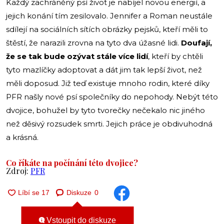
Každý zachráněný psí život je nabíjel novou energií, a
jejich konání tím zesilovalo. Jennifer a Roman neustále
sdílejí na sociálních sítích obrázky pejsků, kteří měli to
štěstí, že narazili zrovna na tyto dva úžasné lidi.
Doufají,
že se tak bude ozývat stále více lidí
, kteří by chtěli
tyto mazlíčky adoptovat a dát jim tak lepší život, než
měli doposud. Již teď existuje mnoho rodin, které díky
PFR našly nové psí společníky do nepohody. Nebýt této
dvojice, bohužel by tyto tvorečky nečekalo nic jiného
než děsivý rozsudek smrti. Jejich práce je obdivuhodná
a krásná.
Co říkáte na počínání této dvojice?
Zdroj:
PFR
Diskuze
0
Vstoupit do diskuze