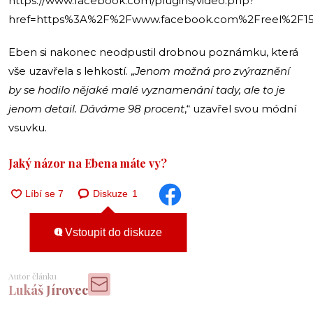
https://www.facebook.com/plugins/video.php?
href=https%3A%2F%2Fwww.facebook.com%2Freel%2F15
Eben si nakonec neodpustil drobnou poznámku, která
vše uzavřela s lehkostí. „
Jenom možná pro zvýraznění
by se hodilo nějaké malé vyznamenání tady, ale to je
jenom detail. Dáváme 98 procent
,“ uzavřel svou módní
vsuvku.
Jaký názor na Ebena máte vy?
Diskuze
1
Vstoupit do diskuze
Autor článku
Lukáš Jírovec