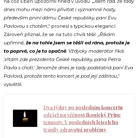
na což Eben upozornil hned v úvodu. „
Jsem rád, že tady
dnes mohu mezi námi přivítat i významné hosty,
především první dámu České republiky, paní Evu
Pavlovou s chotěm
,“ pronesl s typickou elegancí.
Zároveň přiznal, že se na tuto chvíli těšil. „
Říkám
upřímně,
že na tohle jsem se těšil od rána, protože je
to poprvé, co je to opačně
. Vždycky moderátor říká:
,Vítám zde prezidenta České republiky, pana Petra
Pavla s chotí.‘ Jenomže dnes je tady podstatná paní Eva
Pavlová, protože tento koncert je pod její záštitou
,“
vysvětlil.
Dva týdny po posledním koncertu
odešel na věčnost ikonický Princ
temnoty. V posledních letech ho
trápily zdravotní problémy