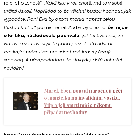
role jeho „chotě“. „
Když jste v roli chotě, má to v sobě
určitá úskalí. Například to, že všichni budou hodnotit, jak
vypadáte. Paní Eva by o tom mohla napsat celou
tlustou knihu
,“ poznamenal. A aby bylo jasno,
že nejde
o kritiku, následovala pochvala
: „
Chtěl bych říct, že
vlasoví a vousoví stylisté pana prezidenta odvedli
vynikající práci. Pan prezident má krásný černý
smoking. A předpokládám, že i lakýrky, dolů bohužel
nevidím
.“
Marek Eben popsal náročnou péči
o manželku na invalidním vozíku.
Vtip o její smrti může někomu
připadat nevhodný