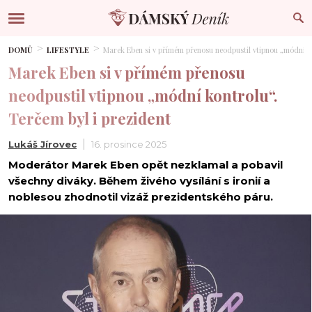
DOMŮ
LIFESTYLE
Marek Eben si v přímém přenosu neodpustil vtipnou „módní ko
Marek Eben si v přímém přenosu
neodpustil vtipnou „módní kontrolu“.
Terčem byl i prezident
Lukáš Jírovec
16. prosince 2025
Moderátor Marek Eben opět nezklamal a pobavil
všechny diváky. Během živého vysílání s ironií a
noblesou zhodnotil vizáž prezidentského páru.