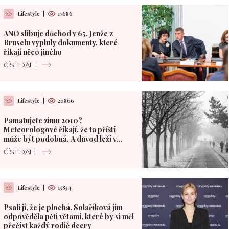
Lifestyle
|
17686
ANO slibuje důchod v 65. Jenže z
Bruselu vypluly dokumenty, které
říkají něco jiného
ČÍST DÁLE
Lifestyle
|
20866
Pamatujete zimu 2010?
Meteorologové říkají, že ta příští
může být podobná. A důvod leží v
Pacifiku
ČÍST DÁLE
Lifestyle
|
15854
Psali jí, že je plochá. Solaříková jim
odpověděla pěti větami, které by si měl
přečíst každý rodič dcery