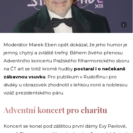
i
Moderátor Marek Eben opět dokázal, že jeho humor je
jemný, chytrý a zvláště trefný. Během živého přenosu
Adventního koncertu Pražského filharmonického sboru
na ČT art se totiž kromě hudby
postaral i o nečekaně
zábavnou vsuvku
. Pro publikum v Rudolfinu i pro
diváky u obrazovek zhodnotil s lehkou ironií a noblesou
vizáž prezidentského páru.
Adventní koncert pro charitu
Koncert se konal pod záštitou první dámy Evy Pavlové,