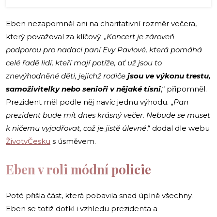
Eben nezapomněl ani na charitativní rozměr večera,
který považoval za klíčový. „
Koncert je zároveň
podporou pro nadaci paní Evy Pavlové, která pomáhá
celé řadě lidí, kteří mají potíže, ať už jsou to
znevýhodněné děti, jejichž rodiče
jsou ve výkonu trestu,
samoživitelky nebo senioři v nějaké tísni
,“ připomněl.
Prezident měl podle něj navíc jednu výhodu. „
Pan
prezident bude mít dnes krásný večer. Nebude se muset
k ničemu vyjadřovat, což je jistě úlevné
,“ dodal dle webu
ŽivotvČesku
s úsměvem.
Eben v roli módní policie
Poté přišla část, která pobavila snad úplně všechny.
Eben se totiž dotkl i vzhledu prezidenta a