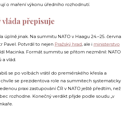
ažují o maření výkonu úředního rozhodnutí.
 vláda přepisuje
la úplně jinak. Na summitu NATO v Haagu 24.–25. června
 Pavel. Potvrdil to nejen
Pražský hrad
, ale i
ministerstvo
s řídí Macinka. Formát summitu se přitom nezměnil: NATO
 a vlád.
abiš se po volbách vrátil do premiérského křesla a
té chvíle se prezidentova role na summitech systematicky
edenou praxi zastupování ČR v NATO ještě předtím, než
ec rozhodne. Konečný verdikt přijde podle soudu „v
nkaře.