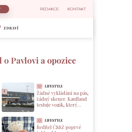
REDAKCE
KONTAKT
ZDRAVÍ
l o Pavlovi a opozice
LIFESTYLE
Žádné vykládání na pás,
žádný skener. Kaufland
testuje vozík, který
markuje zboží sám od
sebe
LIFESTYLE
Ředitel ČSSZ poprvé