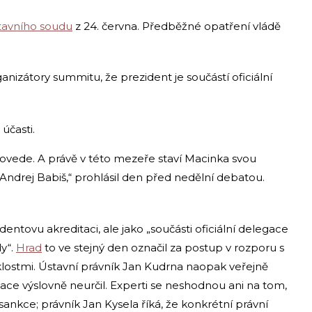
tavního soudu
z 24. června. Předběžné opatření vládě
nizátory summitu, že prezident je součástí oficiální
účasti.
povede. A právě v této mezeře staví Macinka svou
ndrej Babiš,“ prohlásil den před nedělní debatou.
dentovu akreditaci, ale jako „součásti oficiální delegace
y“.
Hrad
to ve stejný den označil za postup v rozporu s
klostmi. Ústavní právník Jan Kudrna naopak veřejně
ace výslovně neurčil. Experti se neshodnou ani na tom,
 sankce; právník Jan Kysela říká, že konkrétní právní