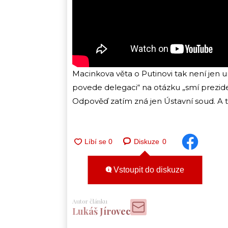
Macinkova věta o Putinovi tak není jen u
povede delegaci“ na otázku „smí prezide
Odpověď zatím zná jen Ústavní soud. A te
Diskuze
0
Vstoupit do diskuze
Autor článku
Lukáš Jírovec