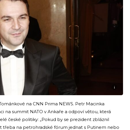
i
zie Tománkové na CNN Prima NEWS. Petr Macinka
ci na summit NATO v Ankaře a odpoví větou, která
lé české politiky: „Pokud by se prezident zbláznil
jet třeba na petrohradské fórum jednat s Putinem nebo