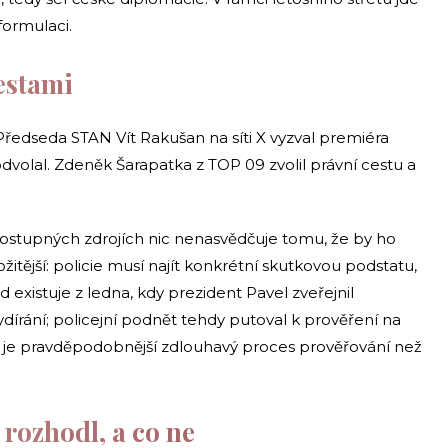
formulaci.
estami
 Předseda STAN Vít Rakušan na síti X vyzval premiéra
volal. Zdeněk Šarapatka z TOP 09 zvolil právní cestu a
 dostupných zdrojích nic nenasvědčuje tomu, že by ho
žitější: policie musí najít konkrétní skutkovou podstatu,
existuje z ledna, kdy prezident Pavel zveřejnil
dírání; policejní podnět tehdy putoval k prověření na
 je pravděpodobnější zdlouhavý proces prověřování než
rozhodl, a co ne