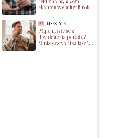
řekl nahlas, o čem
ekonomové mluvili roky.
Důchody reálně klesnou
o 1800 Kč měsíčně
LIFESTYLE
Připojili jste se z
dovolené na poradu?
Ministerstvo říká jasně:
máte nárok na
kompenzaci