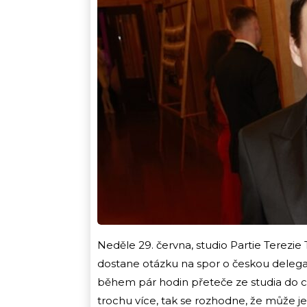
Neděle 29. června, studio Partie Tere
dostane otázku na spor o českou delega
během pár hodin přeteče ze studia do ce
trochu více, tak se rozhodne, že může 