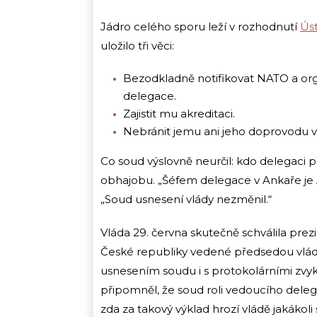
Jádro celého sporu leží v rozhodnutí
Ús
uložilo tři věci:
Bezodkladně notifikovat NATO a orga
delegace.
Zajistit mu akreditaci.
Nebránit jemu ani jeho doprovodu v 
Co soud výslovně neurčil: kdo delegaci 
obhajobu. „Šéfem delegace v Ankaře je A
„Soud usnesení vlády nezměnil.“
Vláda 29. června skutečně schválila prezi
České republiky vedené předsedou vlád
usnesením soudu i s protokolárními zvy
připomněl, že soud roli vedoucího deleg
zda za takový výklad hrozí vládě jakákoli