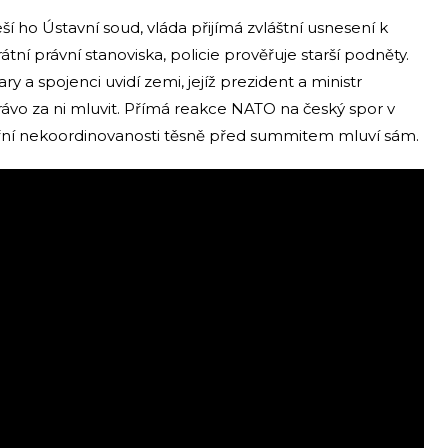
ší ho Ústavní soud, vláda přijímá zvláštní usnesení k
tní právní stanoviska, policie prověřuje starší podněty.
 a spojenci uvidí zemi, jejíž prezident a ministr
rávo za ni mluvit. Přímá reakce NATO na český spor v
itřní nekoordinovanosti těsně před summitem mluví sám.