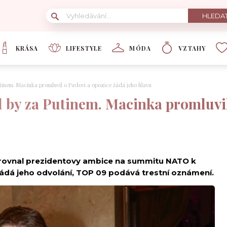
KRÁSA
LIFESTYLE
MÓDA
VZTAHY
utinem. Macinka promluvil o Pavlovi a opozice žádá jeho hlavu
jel by za Putinem. Macinka promluvi
přirovnal prezidentovy ambice na summitu NATO k
ádá jeho odvolání, TOP 09 podává trestní oznámení.