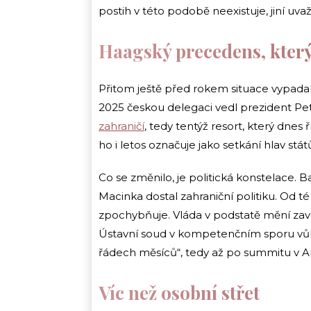
postih v této podobě neexistuje, jiní uv
Haagský precedens, který
Přitom ještě před rokem situace vypada
2025 českou delegaci vedl prezident Petr
zahraničí
, tedy tentýž resort, který dne
ho i letos označuje jako setkání hlav států
Co se změnilo, je politická konstelace. B
Macinka dostal zahraniční politiku. Od 
zpochybňuje. Vláda v podstatě mění zav
Ústavní soud v kompetenčním sporu vůb
řádech měsíců“, tedy až po summitu v A
Víc než osobní střet