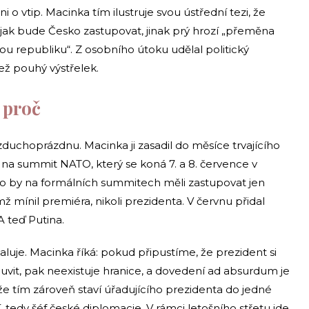
 o vtip. Macinka tím ilustruje svou ústřední tezi, že
jak bude Česko zastupovat, jinak prý hrozí „přeměna
ou republiku“. Z osobního útoku udělal politický
ež pouhý výstřelek.
 proč
duchoprázdnu. Macinka ji zasadil do měsíce trvajícího
na summit NATO, který se koná 7. a 8. července v
esko by na formálních summitech měli zastupovat jen
mž mínil premiéra, nikoli prezidenta. V červnu přidal
A teď Putina.
skaluje. Macinka říká: pokud připustíme, že prezident si
vit, pak neexistuje hranice, a dovedení ad absurdum je
e tím zároveň staví úřadujícího prezidenta do jedné
čí, tedy šéf české diplomacie. V rámci letošního střetu jde