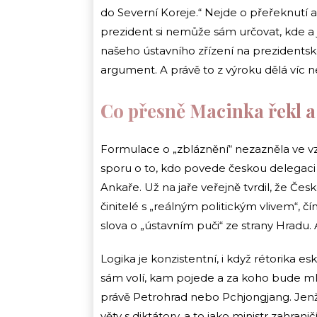
do Severní Koreje.“ Nejde o přeřeknutí ani
prezident si nemůže sám určovat, kde a 
našeho ústavního zřízení na prezidentsk
argument. A právě to z výroku dělá víc n
Co přesně Macinka řekl a
Formulace o „zbláznění“ nezazněla ve vz
sporu o to, kdo povede českou delegaci 
Ankaře. Už na jaře veřejně tvrdil, že Č
činitelé s „reálným politickým vlivem“, čí
slova o „ústavním puči“ ze strany Hradu. 
Logika je konzistentní, i když rétorika e
sám volí, kam pojede a za koho bude mlu
právě Petrohrad nebo Pchjongjang. Jenž
věty s diktátory, a to jako ministr zahrani