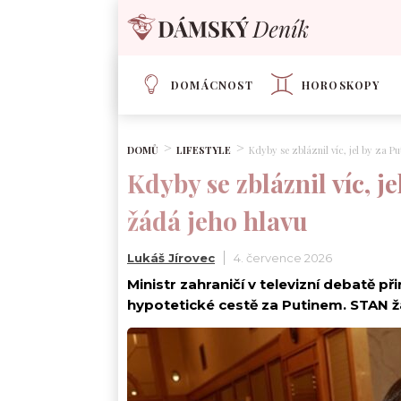
DOMÁCNOST
HOROSKOPY
DOMŮ
LIFESTYLE
Kdyby se zbláznil víc, jel by za P
Kdyby se zbláznil víc, 
žádá jeho hlavu
Lukáš Jírovec
4. července 2026
Ministr zahraničí v televizní debatě 
hypotetické cestě za Putinem. STAN ž