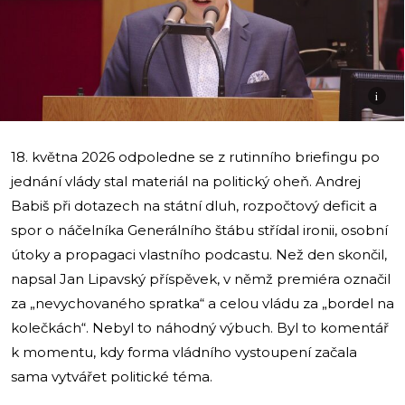
i
18. května 2026 odpoledne se z rutinního briefingu po
jednání vlády stal materiál na politický oheň. Andrej
Babiš při dotazech na státní dluh, rozpočtový deficit a
spor o náčelníka Generálního štábu střídal ironii, osobní
útoky a propagaci vlastního podcastu. Než den skončil,
napsal Jan Lipavský příspěvek, v němž premiéra označil
za „nevychovaného spratka“ a celou vládu za „bordel na
kolečkách“. Nebyl to náhodný výbuch. Byl to komentář
k momentu, kdy forma vládního vystoupení začala
sama vytvářet politické téma.