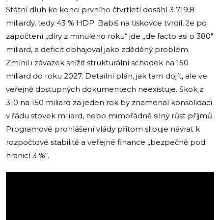
Státní dluh ke konci prvního čtvrtletí dosáhl 3 719,8
miliardy, tedy 43 % HDP. Babiš na tiskovce tvrdil, že po
započtení „díry z minulého roku“ jde „de facto asi o 380″
miliard, a deficit obhajoval jako zděděný problém.
Zmínil i závazek snížit strukturální schodek na 150
miliard do roku 2027. Detailní plán, jak tam dojít, ale ve
veřejně dostupných dokumentech neexistuje. Skok z
310 na 150 miliard za jeden rok by znamenal konsolidaci
v řádu stovek miliard, nebo mimořádně silný růst příjmů.
Programové prohlášení vlády přitom slibuje návrat k
rozpočtové stabilitě a veřejné finance „bezpečně pod
hranicí 3 %“.