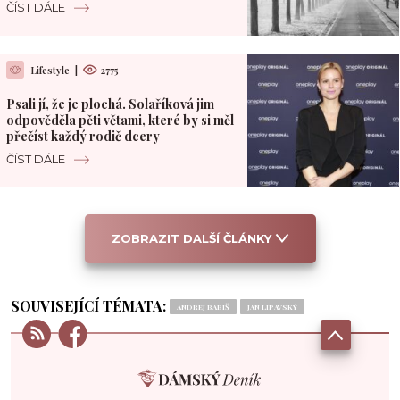
Pacifiku
ČÍST DÁLE
Lifestyle
|
2775
Psali jí, že je plochá. Solaříková jim
odpověděla pěti větami, které by si měl
přečíst každý rodič dcery
ČÍST DÁLE
ZOBRAZIT DALŠÍ ČLÁNKY
SOUVISEJÍCÍ TÉMATA:
ANDREJ BABIŠ
JAN LIPAVSKÝ