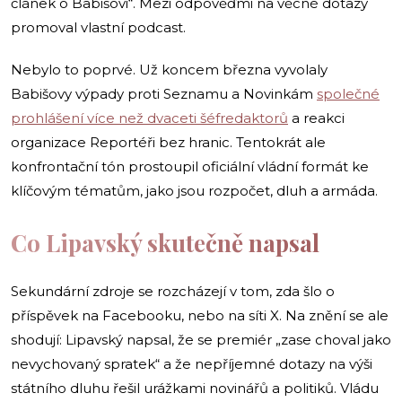
článek o Babišovi“. Mezi odpověďmi na věcné dotazy
promoval vlastní podcast.
Nebylo to poprvé. Už koncem března vyvolaly
Babišovy výpady proti Seznamu a Novinkám
společné
prohlášení více než dvaceti šéfredaktorů
a reakci
organizace Reportéři bez hranic. Tentokrát ale
konfrontační tón prostoupil oficiální vládní formát ke
klíčovým tématům, jako jsou rozpočet, dluh a armáda.
Co Lipavský skutečně napsal
Sekundární zdroje se rozcházejí v tom, zda šlo o
příspěvek na Facebooku, nebo na síti X. Na znění se ale
shodují: Lipavský napsal, že se premiér „zase choval jako
nevychovaný spratek“ a že nepříjemné dotazy na výši
státního dluhu řešil urážkami novinářů a politiků. Vládu