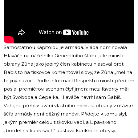
Samostatnou kapitolou je armáda. Vláda nominovala
Hlaváče na náčelníka Generálního štábu, ale ministr
obrany Zůna jako jediný člen kabinetu hlasoval proti.
Babiš to na tiskovce komentoval slovy, že Zůna „měl na
to jiný názor“. Podle informací Respektu ministr předtím
poslal premiérovi seznam čtyř jmen: mezi favority měli
být Svoboda a Čepelka. Hlaváče navrhl sám Babiš.
Veřejné přehlasování vlastního ministra obrany v otázce
šéfa armády není běžný manévr. Přidejte k tomu styl,
jakým premiér celou tiskovku vedl, a Lipavského
„bordel na kolečkách“ dostává konkrétní obrysy.