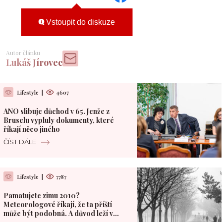
Vstoupit do diskuze
Autor článku
Lukáš Jírovec
Lifestyle
|
4607
ANO slibuje důchod v 65. Jenže z
Bruselu vypluly dokumenty, které
říkají něco jiného
ČÍST DÁLE
Lifestyle
|
7787
Pamatujete zimu 2010?
Meteorologové říkají, že ta příští
může být podobná. A důvod leží v