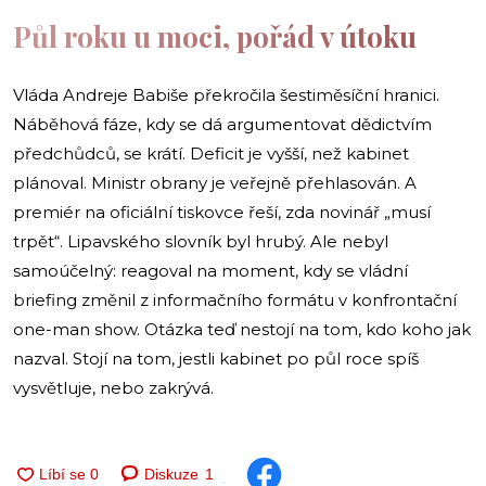
Půl roku u moci, pořád v útoku
Vláda Andreje Babiše překročila šestiměsíční hranici.
Náběhová fáze, kdy se dá argumentovat dědictvím
předchůdců, se krátí. Deficit je vyšší, než kabinet
plánoval. Ministr obrany je veřejně přehlasován. A
premiér na oficiální tiskovce řeší, zda novinář „musí
trpět“. Lipavského slovník byl hrubý. Ale nebyl
samoúčelný: reagoval na moment, kdy se vládní
briefing změnil z informačního formátu v konfrontační
one-man show. Otázka teď nestojí na tom, kdo koho jak
nazval. Stojí na tom, jestli kabinet po půl roce spíš
vysvětluje, nebo zakrývá.
Diskuze
1