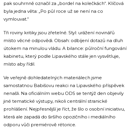
pak souhrnně označil za „bordel na kolečkách“. Klíčová
byla jedna věta: „Po půl roce už se není na co
vymlouvat.“
Tři roviny kritiky jsou zřetelné. Styl: urážení novinářů
místo věcné odpovědi. Obsah: odbíjení dotazů na dluh
útokem na minulou vládu. A bilance: půlroční fungování
kabinetu, který podle Lipavského stále jen vysvětluje,
místo aby řídil.
Ve veřejně dohledatelných materiálech jsme
samostatnou Babišovu reakci na Lipavského příspěvek
nenašli. Na oficiálním webu ODS se tentýž den objevily
jiné tematické výstupy, nikoli centrální stranické
prohlášení. Nejpřesnější je říct, že šlo o osobní iniciativu,
která ale zapadá do širšího opozičního i mediálního
odporu vůči premiérově rétorice.