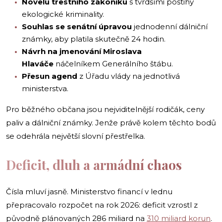
Novelu trestního zákoníku
s tvrdšími postihy
ekologické kriminality.
Souhlas se senátní úpravou
jednodenní dálniční
známky, aby platila skutečně 24 hodin.
Návrh na jmenování Miroslava
Hlaváče
náčelníkem Generálního štábu.
Přesun agend
z Úřadu vlády na jednotlivá
ministerstva.
Pro běžného občana jsou nejviditelnější rodičák, ceny
paliv a dálniční známky. Jenže právě kolem těchto bodů
se odehrála největší slovní přestřelka.
Deficit, dluh a armádní chaos
Čísla mluví jasně. Ministerstvo financí v lednu
přepracovalo rozpočet na rok 2026: deficit vzrostl z
původně plánovaných 286 miliard na
310 miliard korun
.