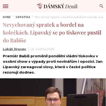
DOMŮ
LIFESTYLE
Nevychovaný spratek a bordel na kolečkách. Lipavský se po ti
Nevychovaný spratek a bordel na
kolečkách. Lipavský se po tiskovce pustil
do Babiše
Lukáš Jírovec
22. května 2026
Premiér Babiš proměnil pondělní vládní tiskovku v
osobní show s výpady proti novinářům i opozici. Jan
Lipavský zareagoval slovy, která v české politice
rezonují dodnes.