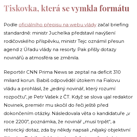
Tiskovka, která se vymkla formátu
Podle
oficiálního přepisu na webu vlády
začal briefing
standardně: ministr Juchelka představil navýšení
rodičovského příspěvku, ministr Tejc oznámil přesun
agend z Úřadu vlády na resorty. Pak přišly dotazy
novinářů a atmosféra se změnila.
Reportér CNN Prima News se zeptal na deficit 310
miliard korun. Babiš odpověděl útokem na Fialovu
vládu a prohlásil, že „jediný novinář, který rozumí
rozpočtu“, je Petr Vašek z ČT. Když se slova ujal redaktor
Novinek, premiér mu skočil do řeči ještě před
dokončením otázky. Následovala věta o kandidatuře „v
roce 2200″, poznámka, že novinář „musí trpět“, a
rétorický dotaz, zda by někdy napsali „nějaký objektivní