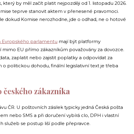
který by měl začít platit nejpozději od 1. listopadu 2026.
omise teprve stanovit aktem v přenesené pravomoci.
ale dokud Komise nerozhodne, jde o odhad, ne o hotové
 a Evropského parlamentu
mají být platformy
emí mimo EU přímo zákazníkům považovány za dovozce.
a, zaplatit nebo zajistit poplatky a odpovídat za
 o politickou dohodu, finální legislativní text je třeba
o českého zákazníka
ávu ČR. U poštovních zásilek typicky jedná Česká pošta
em nebo SMS a při doručení vybírá clo, DPH i vlastní
h služeb se postup liší podle přepravce.