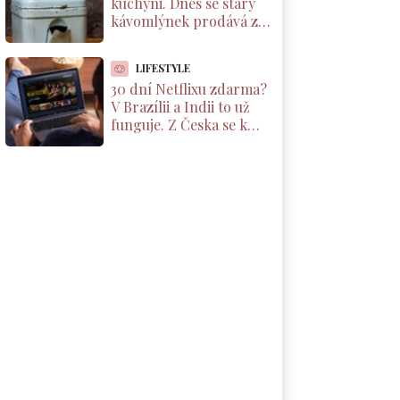
kuchyni. Dnes se starý
kávomlýnek prodává za
tisíce korun, ale jen pod
jednou podmínkou
LIFESTYLE
30 dní Netflixu zdarma?
V Brazílii a Indii to už
funguje. Z Česka se k
nabídce dostanete taky