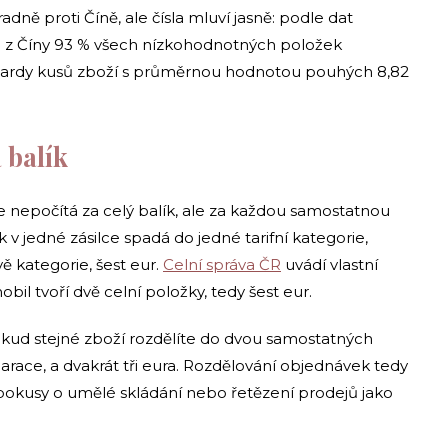
dně proti Číně, ale čísla mluví jasně: podle dat
 z Číny 93 % všech nízkohodnotných položek
liardy kusů zboží s průměrnou hodnotou pouhých 8,82
 balík
 se nepočítá za celý balík, ale za každou samostatnou
k v jedné zásilce spadá do jedné tarifní kategorie,
vě kategorie, šest eur.
Celní správa ČR
uvádí vlastní
obil tvoří dvě celní položky, tedy šest eur.
okud stejné zboží rozdělíte do dvou samostatných
larace, a dvakrát tři eura. Rozdělování objednávek tedy
í pokusy o umělé skládání nebo řetězení prodejů jako