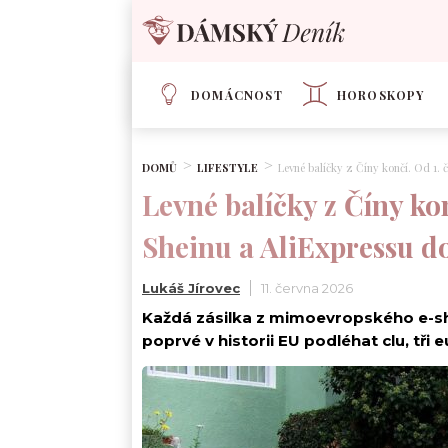
DOMÁCNOST
HOROSKOPY
DOMŮ
LIFESTYLE
Levné balíčky z Číny končí. Od 1. 
Levné balíčky z Číny ko
Sheinu a AliExpressu d
Lukáš Jírovec
11. června 2026
Každá zásilka z mimoevropského e-sh
poprvé v historii EU podléhat clu, tři 