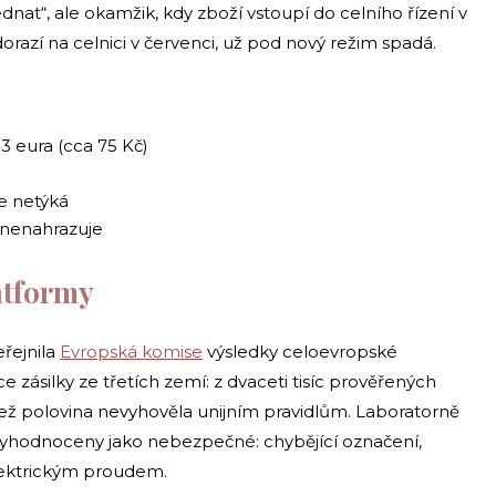
dnat“, ale okamžik, kdy zboží vstoupí do celního řízení v
razí na celnici v červenci, už pod nový režim spadá.
3 eura (cca 75 Kč)
e netýká
i nenahrazuje
latformy
eřejnila
Evropská komise
výsledky celoevropské
ásilky ze třetích zemí: z dvaceti tisíc prověřených
ež polovina nevyhověla unijním pravidlům. Laboratorně
vyhodnoceny jako nebezpečné: chybějící označení,
elektrickým proudem.