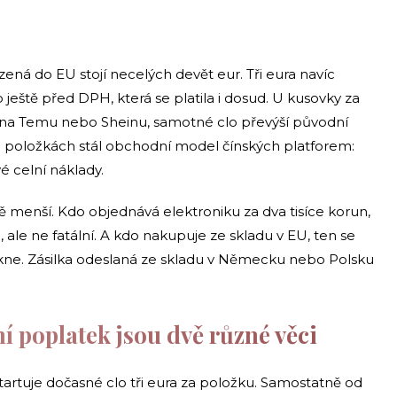
á do EU stojí necelých devět eur. Tři eura navíc
 ještě před DPH, která se platila i dosud. U kusovky za
 na Temu nebo Sheinu, samotné clo převýší původní
h položkách stál obchodní model čínských platforem:
 celní náklady.
 menší. Kdo objednává elektroniku za dva tisíce korun,
, ale ne fatální. A kdo nakupuje ze skladu v EU, ten se
ne. Zásilka odeslaná ze skladu v Německu nebo Polsku
í poplatek jsou dvě různé věci
artuje dočasné clo tři eura za položku. Samostatně od