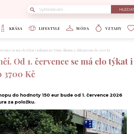
KRÁSA
LIFESTYLE
MÓDA
VZTAHY
července se má clo týkat i nákupů na Temu, Sheinu a AliExpressu do 3700 Kč
nčí. Od 1. července se má clo týkat
o 3700 Kč
opu do hodnoty 150 eur bude od 1. července 2026
eura za položku.