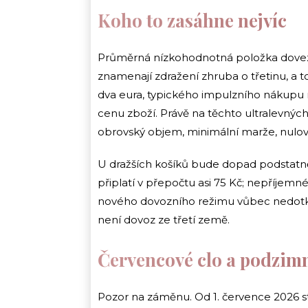
Koho to zasáhne nejvíc
Průměrná nízkohodnotná položka dovezen
znamenají zdražení zhruba o třetinu, a to
dva eura, typického impulzního nákupu
cenu zboží. Právě na těchto ultralevnýc
obrovský objem, minimální marže, nulové
U dražších košíků bude dopad podstatně
připlatí v přepočtu asi 75 Kč; nepříjemné
nového dovozního režimu vůbec nedotk
není dovoz ze třetí země.
Červencové clo a podzimn
Pozor na záměnu. Od 1. července 2026 st