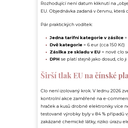
Rozhodující není datum kliknutí na „obje
EU. Objednávka zadaná v červnu, která do
Pár praktických vodítek:
Jedna tarifní kategorie v zásilce
= 
Dvě kategorie
= 6 eur (cca 150 Kč)
Zásilka ze skladu v EU
= nové clo s
DPH
se platí stejně jako dosud, clo j
Širší tlak EU na čínské p
Clo není izolovaný krok. V lednu 2026 zv
kontrolní akce zaměřené na e-commerce z
hraček a kusů drobné elektroniky více n
testované výrobky byly v 84 % případů 
zakázané chemické látky, riziko úrazu 