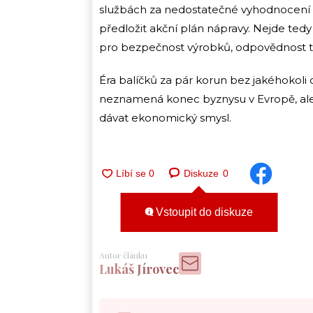
službách za nedostatečné vyhodnocení r
předložit akční plán nápravy. Nejde tedy
pro bezpečnost výrobků, odpovědnost tr
Éra balíčků za pár korun bez jakéhokoli 
neznamená konec byznysu v Evropě, ale 
dávat ekonomický smysl.
Diskuze
0
Vstoupit do diskuze
Autor článku
Lukáš Jírovec