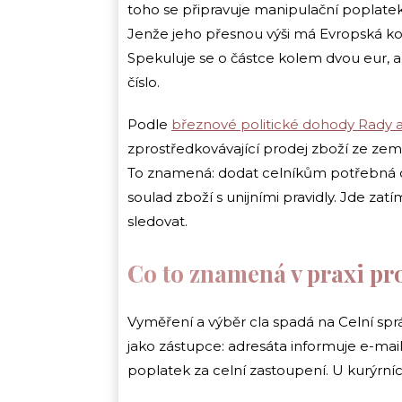
toho se připravuje manipulační poplatek, 
Jenže jeho přesnou výši má Evropská k
Spekuluje se o částce kolem dvou eur, 
číslo.
Podle
březnové politické dohody Rady
zprostředkovávající prodej zboží ze z
To znamená: dodat celníkům potřebná dat
soulad zboží s unijními pravidly. Jde zatím
sledovat.
Co to znamená v praxi pr
Vyměření a výběr cla spadá na Celní spr
jako zástupce: adresáta informuje e-mail
poplatek za celní zastoupení. U kurýrníc