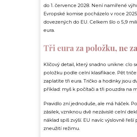
do 1. července 2028. Není namířené výhra
Evropské komise pocházelo v roce 2025
dovezených do EU. Celkem šlo o 5,9 mi
eura.
Tři eura za položku, ne za
Klíčový detail, který snadno unikne: clo
položku podle celní klasifikace. Pět triče
zaplatíte tři eura. Tričko a hodinky jsou d
příklad: myš k počítači a tři pouzdra na m
Pravidlo zní jednoduše, ale má háček. P
zásilek, vzniknou dvě nezávislé celní dek
náklad spíš zvýší. EU navíc výslovně řeš
zneužití režimu.