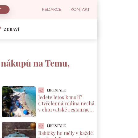
REDAKCE
KONTAKT
ZDRAVÍ
 i nákupů na Temu,
LIFESTYLE
Jedete letos k moři?
Čtyřčlenná rodina nechá
v chorvatské restauraci
přes 2 000 Kč za jednu
večeři
LIFESTYLE
Babičky ho měly v každé