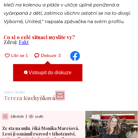
klečí na kolenou a pláče v uličce úplně ponížená a
vyčerpaná z dětí, zatímco všichni ostatní se na to dívají.
Výborně, United,“
napsala zpěvačka na svém profilu.
Co si o celé situaci myslíte vy?
Zdroj:
Fakt
Diskuze
3
Vstoupit do diskuze
Autor článku
Tereza Kuchyňková
Lifestyle
|
30285
Ze sta na nulu, říká Monika Marešová.
Leoš jí oznámil rozvod v těhotenství,