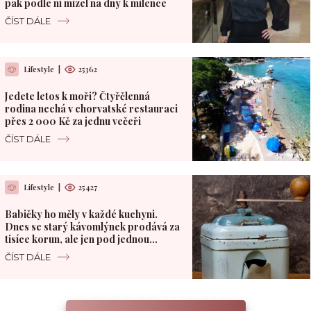
pak podle ní mizel na dny k milence
ČÍST DÁLE
Lifestyle
|
25362
Jedete letos k moři? Čtyřčlenná
rodina nechá v chorvatské restauraci
přes 2 000 Kč za jednu večeři
ČÍST DÁLE
Lifestyle
|
25427
Babičky ho měly v každé kuchyni.
Dnes se starý kávomlýnek prodává za
tisíce korun, ale jen pod jednou
podmínkou
ČÍST DÁLE