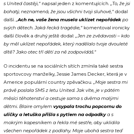
s United častěji,“
napsal jeden z komentujících.
„To, že jsi
bohatý, neznamená, že jsou všichni tvoji sluhové,“
dodal
další.
„
Ach ne, vaše žena musela uklízet nepořádek
po
svých dětech. Jaká řecká tragédie,“
komentoval ironicky
další člověk a druhý ještě dodal:
„Jen ze zvědavosti – kdo
by měl uklízet nepořádek, který nadělalo tvoje dvouleté
dítě? Jako otec tří dětí za ně zodpovídáš.“
O incidentu se na sociálních sítích zmínila také sestra
sportovcovy manželky, Jessie James Decker, která je v
Americe populární country zpěvačkou.
„Moje sestra mi
právě poslala SMS z letu United. Jak víte, je v pátém
měsíci těhotenství a cestuje sama s dvěma malými
dětmi. Blaire omylem
vysypala trochu popcornu do
uličky a letuška přišla s pytlem na odpadky
a s
mokrým kapesníkem a řekla mé sestře, aby uklidila
všechen nepořádek z podlahy. Moje ubohá sestra teď