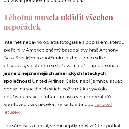
udržovat pořádek na palubě letadla.
Těhotná musela uklidit všechen
nepořádek
Internet nedávno oblétla fotografie s popiskem, kterou
zveřejnil v Americe známý baseballový hráč Anthony
Bass. S velkým rozhořčením a zhnusením sdílel
příspěvek, ve kterém si stěžoval na přístup personálu
jedné z nejznámějších amerických leteckých
společností
United Airlines. Celou nepříjemnou situaci
popsal na sociálních sítích, což v mžiku vyvolalo
bouřlivou reakci a fotku zaplavila vlna komentářů.
Sportovec však nečekal, že se lidé budou
zastávat
letušek
.
Jak sám Bass napsal, velmi nepříjemný zážitek potkal