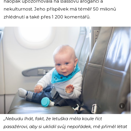
naopak upozorňovala na Bassovu aroganci a
nekulturnost. Jeho příspěvek má téměř 50 milionů
zhlédnutí a také přes 1 200 komentářů.
i
„Nebudu lhát, fakt, že letuška měla koule říct
pasažérovi, aby si uklidil svůj nepořádek, mě přiměl létat