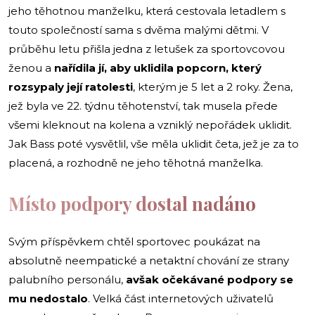
jeho těhotnou manželku, která cestovala letadlem s
touto společností sama s dvěma malými dětmi. V
průběhu letu přišla jedna z letušek za sportovcovou
ženou a
nařídila jí, aby uklidila popcorn, který
rozsypaly její ratolesti
, kterým je 5 let a 2 roky. Žena,
jež byla ve 22. týdnu těhotenství, tak musela přede
všemi kleknout na kolena a vzniklý nepořádek uklidit.
Jak Bass poté vysvětlil, vše měla uklidit četa, jež je za to
placená, a rozhodně ne jeho těhotná manželka.
Místo podpory dostal nadáno
Svým příspěvkem chtěl sportovec poukázat na
absolutně neempatické a netaktní chování ze strany
palubního personálu,
avšak očekávané podpory se
mu nedostalo
. Velká část internetových uživatelů