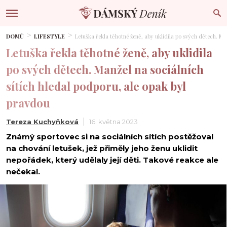
DOMŮ
LIFESTYLE
Letuška řekla těhotné ženě, aby uklidila po svých dětech. Ma
Letuška řekla těhotné ženě, aby uklidila
po svých dětech. Manžel na sociálních
sítích hledal podporu, ale opak byl
pravdou
Tereza Kuchyňková
16. května 2023
Známý sportovec si na sociálních sítích postěžoval
na chování letušek, jež přiměly jeho ženu uklidit
nepořádek, který udělaly její děti. Takové reakce ale
nečekal.