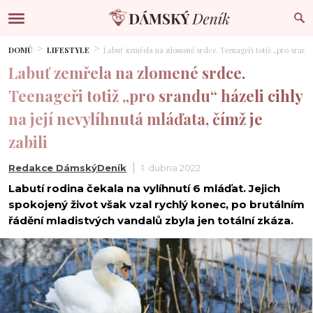
DOMŮ
LIFESTYLE
Labuť zemřela na zlomené srdce. Teenageři totiž „pro srandu“ 
Labuť zemřela na zlomené srdce.
Teenageři totiž „pro srandu“ házeli cihly
na její nevylíhnutá mláďata, čímž je
zabili
Redakce DámskýDeník
1. dubna 2022
Labutí rodina čekala na vylíhnutí 6 mláďat. Jejich
spokojený život však vzal rychlý konec, po brutálním
řádění mladistvých vandalů zbyla jen totální zkáza.