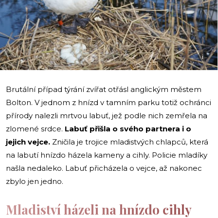
i
Brutální případ týrání zvířat otřásl anglickým městem
Bolton. V jednom z hnízd v tamním parku totiž ochránci
přírody nalezli mrtvou labuť, jež podle nich zemřela na
zlomené srdce.
Labuť přišla o svého partnera i o
jejich vejce.
Zničila je trojice mladistvých chlapců, která
na labutí hnízdo házela kameny a cihly. Policie mladíky
našla nedaleko. Labuť přicházela o vejce, až nakonec
zbylo jen jedno.
Mladiství házeli na hnízdo cihly