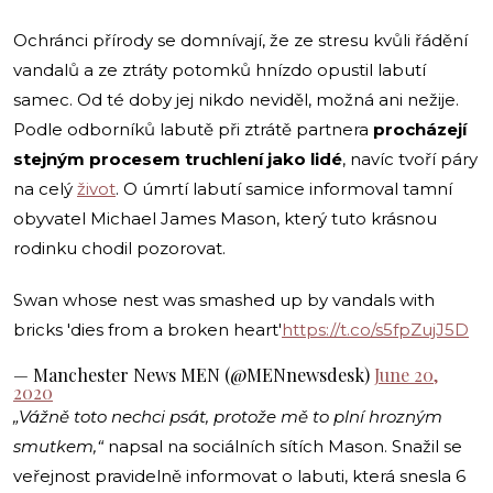
Ochránci přírody se domnívají, že ze stresu kvůli řádění
vandalů a ze ztráty potomků hnízdo opustil labutí
samec. Od té doby jej nikdo neviděl, možná ani nežije.
Podle odborníků labutě při ztrátě partnera
procházejí
stejným procesem truchlení jako lidé
, navíc tvoří páry
na celý
život
. O úmrtí labutí samice informoval tamní
obyvatel Michael James Mason, který tuto krásnou
rodinku chodil pozorovat.
Swan whose nest was smashed up by vandals with
bricks 'dies from a broken heart'
https://t.co/s5fpZujJ5D
— Manchester News MEN (@MENnewsdesk)
June 20,
2020
„Vážně toto nechci psát, protože mě to plní hrozným
smutkem,“
napsal na sociálních sítích Mason. Snažil se
veřejnost pravidelně informovat o labuti, která snesla 6