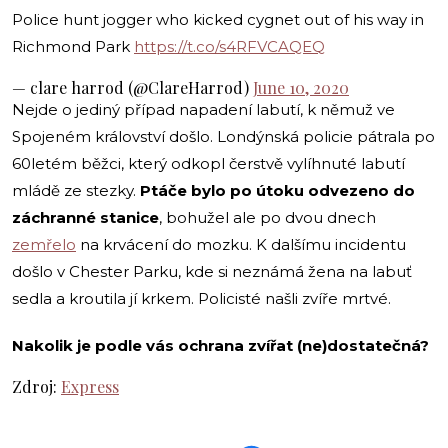
Police hunt jogger who kicked cygnet out of his way in
Richmond Park
https://t.co/s4RFVCAQEQ
— clare harrod (@ClareHarrod)
June 10, 2020
Nejde o jediný případ napadení labutí, k němuž ve
Spojeném království došlo. Londýnská policie pátrala po
60letém běžci, který odkopl čerstvě vylíhnuté labutí
mládě ze stezky.
Ptáče bylo po útoku odvezeno do
záchranné stanice
, bohužel ale po dvou dnech
zemřelo
na krvácení do mozku. K dalšímu incidentu
došlo v Chester Parku, kde si neznámá žena na labuť
sedla a kroutila jí krkem. Policisté našli zvíře mrtvé.
Nakolik je podle vás ochrana zvířat (ne)dostatečná?
Zdroj:
Express