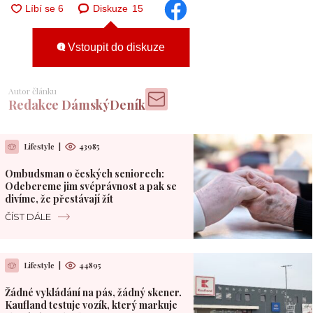
Diskuze
15
Vstoupit do diskuze
Autor článku
Redakce DámskýDeník
Lifestyle
|
43985
Ombudsman o českých seniorech:
Odebereme jim svéprávnost a pak se
divíme, že přestávají žít
ČÍST DÁLE
Lifestyle
|
44895
Žádné vykládání na pás, žádný skener.
Kaufland testuje vozík, který markuje