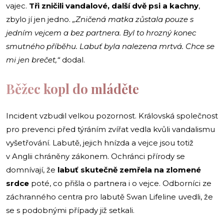
vajec.
Tři zničili vandalové, další dvě psi a kachny
,
zbylo jí jen jedno.
„Zničená matka zůstala pouze s
jedním vejcem a bez partnera. Byl to hrozný konec
smutného příběhu. Labuť byla nalezena mrtvá. Chce se
mi jen brečet,“
dodal.
Běžec kopl do mláděte
Incident vzbudil velkou pozornost. Královská společnost
pro prevenci před týráním zvířat vedla kvůli vandalismu
vyšetřování. Labutě, jejich hnízda a vejce jsou totiž
v Anglii chráněny zákonem. Ochránci přírody se
domnívají, že
labuť skutečně zemřela na zlomené
srdce
poté, co přišla o partnera i o vejce. Odborníci ze
záchranného centra pro labutě Swan Lifeline uvedli, že
se s podobnými případy již setkali.