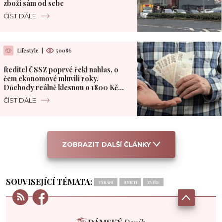
zboží sám od sebe
ČÍST DÁLE
Lifestyle
|
50086
Ředitel ČSSZ poprvé řekl nahlas, o
čem ekonomové mluvili roky.
Důchody reálně klesnou o 1800 Kč
měsíčně
ČÍST DÁLE
ZOBRAZIT DALŠÍ ČLÁNKY
SOUVISEJÍCÍ TÉMATA:
TÝRÁNÍ
ÚMRTÍ
ZVÍŘE