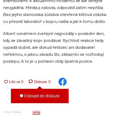
bramborami. K aktuálnímu incidentu se ale veřejně
nevyjádřila. Média ji oslovila, odpověď zatím nepřišla.
Bez jejího stanoviska zůstává otevřená klíčová otázka:
co přesně laboratoř v kopru našla a jak k tomu došlo.
Albert oznámení zveřejnil nejpozději v poslední den,
kdy se závadný kopr prodával. Rychlost reakce tedy
vypadá slušně, ale dokud řetězec ani dodavatel
neřeknou, o jakou závadu šlo, zákazníci se rozhodují
poslepu. A to je u potravin vždy špatná pozice.
Diskuze
0
Vstoupit do diskuze
Autor článku