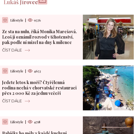
Lukáš Jírovec
Lifestyle
|
9576
Ze sta na nulu, říká Monika Marešová.
Leoš jí oznámil rozvod v těhotenství,
pak podle ní mizel na dny k milence
ČÍST DÁLE
Lifestyle
|
4653
Jedete letos k moři? Čtyřčlenná
rodina nechá v chorvatské restauraci
přes 2 000 Kč za jednu večeři
ČÍST DÁLE
Lifestyle
|
4718
Babičky ho měly v každé kuchyni.