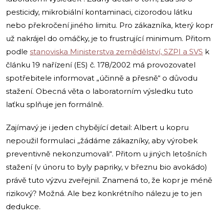
pesticidy, mikrobiální kontaminaci, cizorodou látku
nebo překročení jiného limitu. Pro zákazníka, který kopr
už nakrájel do omáčky, je to frustrující minimum. Přitom
podle
stanoviska Ministerstva zemědělství, SZPI a SVS
k
článku 19 nařízení (ES) č. 178/2002 má provozovatel
spotřebitele informovat „účinně a přesně“ o důvodu
stažení. Obecná věta o laboratorním výsledku tuto
laťku splňuje jen formálně.
Zajímavý je i jeden chybějící detail: Albert u kopru
nepoužil formulaci „žádáme zákazníky, aby výrobek
preventivně nekonzumovali“. Přitom u jiných letošních
stažení (v únoru to byly papriky, v březnu bio avokádo)
právě tuto výzvu zveřejnil. Znamená to, že kopr je méně
rizikový? Možná. Ale bez konkrétního nálezu je to jen
dedukce.