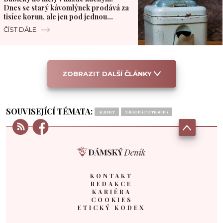
Dnes se starý kávomlýnek prodává za
tisíce korun, ale jen pod jednou
podmínkou
ČÍST DÁLE
ZOBRAZIT DALŠÍ ČLÁNKY
SOUVISEJÍCÍ TÉMATA:
ALBERT
ZÁVADNÁ POTRAVINA
KONTAKT
REDAKCE
KARIÉRA
COOKIES
ETICKÝ KODEX