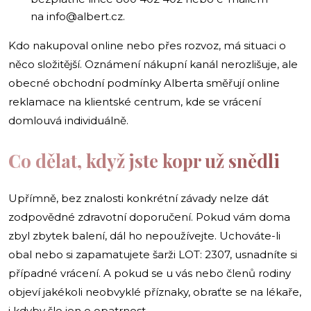
na
info@albert.cz
.
Kdo nakupoval online nebo přes rozvoz, má situaci o
něco složitější. Oznámení nákupní kanál nerozlišuje, ale
obecné obchodní podmínky Alberta směřují online
reklamace na klientské centrum, kde se vrácení
domlouvá individuálně.
Co dělat, když jste kopr už snědli
Upřímně, bez znalosti konkrétní závady nelze dát
zodpovědné zdravotní doporučení. Pokud vám doma
zbyl zbytek balení, dál ho nepoužívejte. Uchováte-li
obal nebo si zapamatujete šarži LOT: 2307, usnadníte si
případné vrácení. A pokud se u vás nebo členů rodiny
objeví jakékoli neobvyklé příznaky, obraťte se na lékaře,
i kdyby šlo jen o opatrnost.