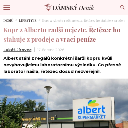
DOMŮ
LIFESTYLE
Kopr z Albertu radši nejezte. Řetězec ho stahuje z prodeje a
Kopr z Albertu radši nejezte. Řetězec ho
stahuje z prodeje a vrací peníze
Lukáš Jírovec
17. června 2026
Albert stáhl z regálů konkrétní šarži kopru kvůli
nevyhovujícímu laboratornímu výsledku. Co přesně
laboratoř našla, řetězec dosud nezveřejnil.