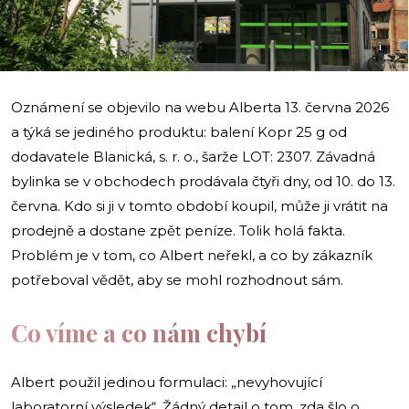
i
Oznámení se objevilo na webu Alberta 13. června 2026
a týká se jediného produktu: balení Kopr 25 g od
dodavatele Blanická, s. r. o., šarže LOT: 2307. Závadná
bylinka se v obchodech prodávala čtyři dny, od 10. do 13.
června. Kdo si ji v tomto období koupil, může ji vrátit na
prodejně a dostane zpět peníze. Tolik holá fakta.
Problém je v tom, co Albert neřekl, a co by zákazník
potřeboval vědět, aby se mohl rozhodnout sám.
Co víme a co nám chybí
Albert použil jedinou formulaci: „nevyhovující
laboratorní výsledek“. Žádný detail o tom, zda šlo o