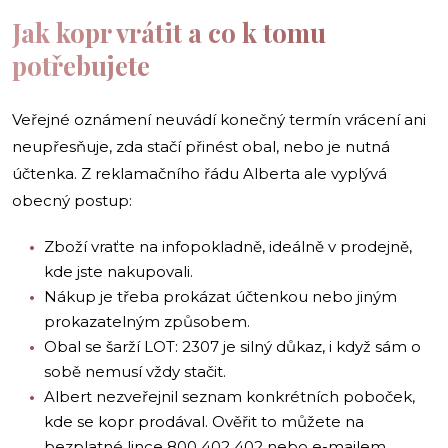
Jak kopr vrátit a co k tomu
potřebujete
Veřejné oznámení neuvádí konečný termín vrácení ani
neupřesňuje, zda stačí přinést obal, nebo je nutná
účtenka. Z reklamačního řádu Alberta ale vyplývá
obecný postup:
Zboží vraťte na infopokladně, ideálně v prodejně,
kde jste nakupovali.
Nákup je třeba prokázat účtenkou nebo jiným
prokazatelným způsobem.
Obal se šarží LOT: 2307 je silný důkaz, i když sám o
sobě nemusí vždy stačit.
Albert nezveřejnil seznam konkrétních poboček,
kde se kopr prodával. Ověřit to můžete na
bezplatné lince 800 402 402 nebo e-mailem