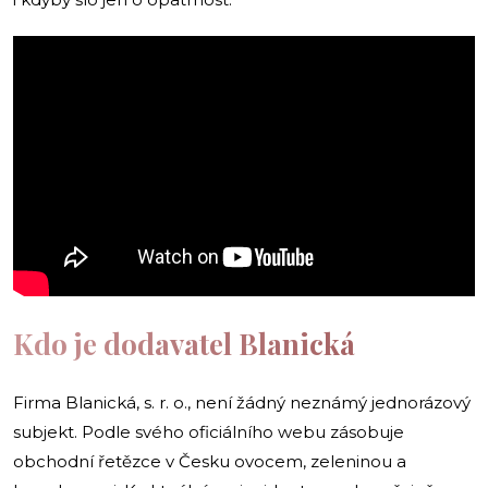
Kdo je dodavatel Blanická
Firma Blanická, s. r. o., není žádný neznámý jednorázový
subjekt. Podle svého oficiálního webu zásobuje
obchodní řetězce v Česku ovocem, zeleninou a