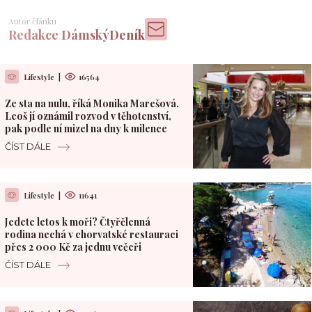
Autor článku
Redakce DámskýDeník
Lifestyle
|
16564
Ze sta na nulu, říká Monika Marešová.
Leoš jí oznámil rozvod v těhotenství,
pak podle ní mizel na dny k milence
ČÍST DÁLE
Lifestyle
|
11641
Jedete letos k moři? Čtyřčlenná
rodina nechá v chorvatské restauraci
přes 2 000 Kč za jednu večeři
ČÍST DÁLE