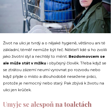
i
Život na ulici je tvrdý a o nějaké hygieně, většinou ani té
základní, téměř nemůže být řeč. Někteří lidé si ho zvolili
jako životní styl a nechtějí to měnit.
Bezdomovcem se
ale může stát v mžiku
i obyčejný člověk. Třeba když se
se ztrátou zázemí neumí vyrovnat po rozvodu nebo
když přijde o místo a dlouhodobě nesežene práci,
protože je nemocný nebo starý. Pak zbývá k životu na
ulici jen krůček.
Umyje se alespoň na toaletách