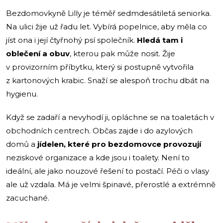
Bezdomovkyně Lilly je téměř sedmdesátiletá seniorka.
Na ulici žije už řadu let. Vybírá popelnice, aby měla co
jíst ona i její čtyřnohý psí společník.
Hledá tam i
oblečení a obuv
, kterou pak může nosit. Žije
v provizorním příbytku, který si postupně vytvořila
z kartonových krabic. Snaží se alespoň trochu dbát na
hygienu.
Když se zadaří a nevyhodí ji, opláchne se na toaletách v
obchodních centrech. Občas zajde i do azylových
domů a
jídelen, které pro bezdomovce provozují
neziskové organizace a kde jsou i toalety. Není to
ideální, ale jako nouzové řešení to postačí. Péči o vlasy
ale už vzdala. Má je velmi špinavé, přerostlé a extrémně
zacuchané.