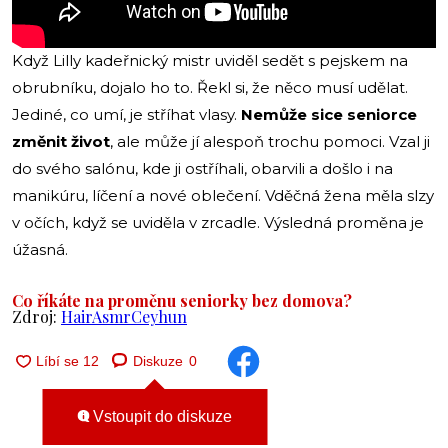
Když Lilly kadeřnický mistr uviděl sedět s pejskem na
obrubníku, dojalo ho to. Řekl si, že něco musí udělat.
Jediné, co umí, je stříhat vlasy.
Nemůže sice seniorce
změnit život
, ale může jí alespoň trochu pomoci. Vzal ji
do svého salónu, kde ji ostříhali, obarvili a došlo i na
manikúru, líčení a nové oblečení. Vděčná žena měla slzy
v očích, když se uviděla v zrcadle. Výsledná proměna je
úžasná.
Co říkáte na proměnu seniorky bez domova?
Zdroj:
HairAsmrCeyhun
Diskuze
0
Vstoupit do diskuze