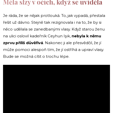
Měla slzy v očích, když se uviděla
Je ráda, že se nějak protlouká. To, jak vypadá, přestala
řešit už dávno. Stejně tak rezignovala i na to, že by si
něco udělala se zanedbanými vlasy. Když starou ženu
na ulici oslovil kadeřník Ceyhun Işık,
nebyla k němu
zprvu příliš důvěřivá
. Nakonec ji ale přesvědčil, že jí
může pomoci alespoň tím, že jí ostříhá a upraví vlasy.
Bude se možná cítit o trochu lépe.