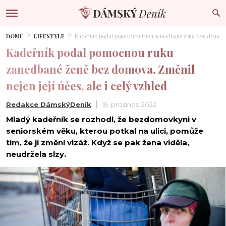
DOMŮ
LIFESTYLE
Kadeřník podal pomocnou ruku zanedbané ženě bez domova. Zm
Kadeřník podal pomocnou ruku
zanedbané ženě bez domova. Změnil
nejen její účes, ale i celý vzhled
Redakce DámskýDeník
19. prosince 2022
Mladý kadeřník se rozhodl, že bezdomovkyni v
seniorském věku, kterou potkal na ulici, pomůže
tím, že jí změní vizáž. Když se pak žena viděla,
neudržela slzy.