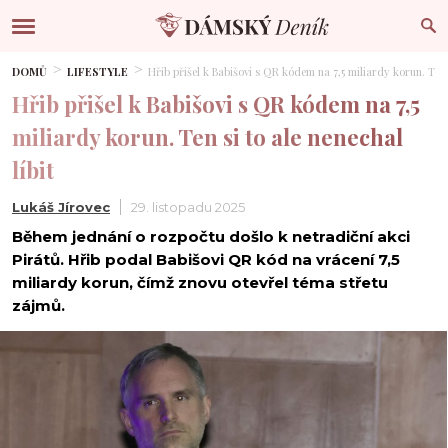
DOMŮ
LIFESTYLE
Hřib přišel k Babišovi s QR kódem na 7,5 miliardy korun. Ten s
Hřib přišel k Babišovi s QR kódem na 7,5
miliardy korun. Ten si to ale nenechal
líbit
Lukáš Jírovec
29. listopadu 2025
Během jednání o rozpočtu došlo k netradiční akci
Pirátů. Hřib podal Babišovi QR kód na vrácení 7,5
miliardy korun, čímž znovu otevřel téma střetu
zájmů.