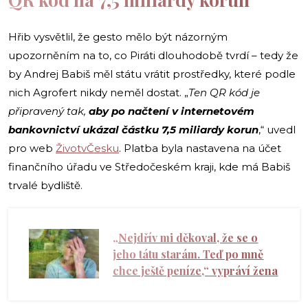
Hřib vysvětlil, že gesto mělo být názorným
upozorněním na to, co Piráti dlouhodobě tvrdí – tedy že
by Andrej Babiš měl státu vrátit prostředky, které podle
nich Agrofert nikdy neměl dostat. „
Ten QR kód je
připravený tak,
aby po načtení v internetovém
bankovnictví ukázal částku 7,5 miliardy korun
,“ uvedl
pro web
ŽivotvČesku
. Platba byla nastavena na účet
finančního úřadu ve Středočeském kraji, kde má Babiš
trvalé bydliště.
„Nejdřív mi děkoval, že se o
jeho tátu starám. Teď po mně
chce ještě peníze,“ vypráví žena