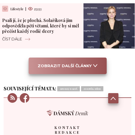
Lifestyle
|
25233
Psali jí, že je plochá. Solaříková jim
odpověděla pěti větami, které by si měl
přečíst každý rodič dcery
ČÍST DÁLE
ZOBRAZIT DALŠÍ ČLÁNKY
SOUVISEJÍCÍ TÉMATA:
ANDREJ BABIŠ
ZDENĚK HŘIB
KONTAKT
REDAKCE