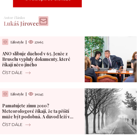
Autor článku
Lukáš Jírovec
Lifestyle
|
27065
ANO slibuje důchod v 65. Jenže z
Bruselu vypluly dokumenty, které
říkají něco jiného
ČÍST DÁLE
Lifestyle
|
30245
Pamatujete zimu 2010?
Meteorologové říkají, že ta příští
může být podobná. A důvod leží v
Pacifiku
ČÍST DÁLE