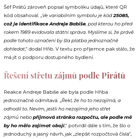
Šéf Pirátů zároveň popsal symboliku údajů, které QR
kód obsahoval. „
Ve variabilním symbolu je kód
25085,
což je identifikace Andreje Babiše
, pod kterou ho před
rokem 1989 evidovala státní správa. Myslíme si, že právě
podle tohoto označení by šla platba jednoznačně
dohledat
,“ dodal Hřib. V textu pro příjemce pak stálo, že
má jít o podporu dostupného bydlení.
Řešení střetu zájmů podle Pirátů
Reakce Andreje Babiše ale byla podle Hřiba
jednoznačně odmítavá. „
Řekl, že ho to nezajímá, a
odhodil to. Nevím, jestli ho nezajímá jeho střet
zájmů
nebo
příjmová stránka rozpočtu, ale podle mě
by ho mělo zajímat obojí
,“ potvrdil dále s tím, že šlo o
jednoduchý a jasný návrh, jak „zlepšit rozpočtová čísla“,