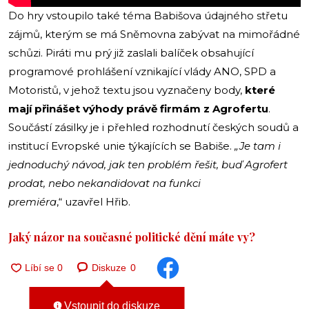
Do hry vstoupilo také téma Babišova údajného střetu
zájmů, kterým se má Sněmovna zabývat na mimořádné
schůzi. Piráti mu prý již zaslali balíček obsahující
programové prohlášení vznikající vlády ANO, SPD a
Motoristů, v jehož textu jsou vyznačeny body,
které
mají přinášet výhody právě firmám z Agrofertu
.
Součástí zásilky je i přehled rozhodnutí českých soudů a
institucí Evropské unie týkajících se Babiše.
„Je tam i
jednoduchý návod, jak ten problém řešit, buď Agrofert
prodat, nebo nekandidovat na funkci
premiéra
,“ uzavřel Hřib.
Jaký názor na současné politické dění máte vy?
Diskuze
0
Vstoupit do diskuze