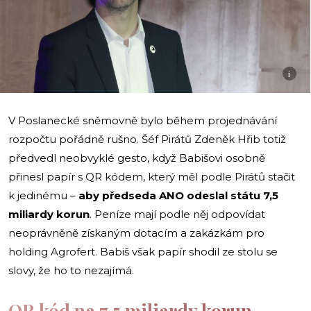
i
V Poslanecké sněmovně bylo během projednávání
rozpočtu pořádně rušno. Šéf Pirátů Zdeněk Hřib totiž
předvedl neobvyklé gesto, když Babišovi osobně
přinesl papír s QR kódem, který měl podle Pirátů stačit
k jedinému –
aby předseda ANO odeslal státu 7,5
miliardy korun
. Peníze mají podle něj odpovídat
neoprávněně získaným dotacím a zakázkám pro
holding Agrofert. Babiš však papír shodil ze stolu se
slovy, že ho to nezajímá.
QR kód na 7,5 miliardy korun