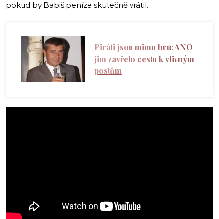
pokud by Babiš peníze skutečně vrátil.
Piráti jsou mimo hru: ANO
jim zavřelo cestu k vlivným
postům