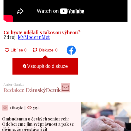
Co byste udělali s takovou výhrou?
Zdroj:
MyModernMet
Diskuze
0
Vstoupit do diskuze
Autor článku
Redakce DámskýDeník
Lifestyle
|
5556
Ombudsman o českých seniorech:
Odebereme jim svéprávnost a pak se
divíme, že přestávají žít