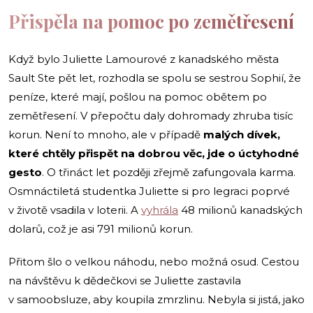
Přispěla na pomoc po zemětřesení
Když bylo Juliette Lamourové z kanadského města
Sault Ste pět let, rozhodla se spolu se sestrou Sophií, že
peníze, které mají, pošlou na pomoc obětem po
zemětřesení. V přepočtu daly dohromady zhruba tisíc
korun. Není to mnoho, ale v případě
malých dívek,
které
chtěly přispět na dobrou věc, jde o úctyhodné
gesto
. O třináct let později zřejmě zafungovala karma.
Osmnáctiletá studentka Juliette si pro legraci poprvé
v životě vsadila v loterii. A
vyhrála
48 milionů kanadských
dolarů, což je asi 791 milionů korun.
Přitom šlo o velkou náhodu, nebo možná osud. Cestou
na návštěvu k dědečkovi se Juliette zastavila
v samoobsluze, aby koupila zmrzlinu. Nebyla si jistá, jako