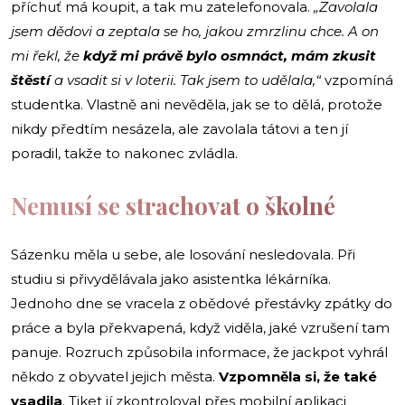
příchuť má koupit, a tak mu zatelefonovala.
„Zavolala
jsem dědovi a zeptala se ho, jakou zmrzlinu chce. A on
mi řekl, že
když mi právě bylo osmnáct, mám zkusit
štěstí
a vsadit si v loterii. Tak jsem to udělala,“
vzpomíná
studentka. Vlastně ani nevěděla, jak se to dělá, protože
nikdy předtím nesázela, ale zavolala tátovi a ten jí
poradil, takže to nakonec zvládla.
Nemusí se strachovat o školné
Sázenku měla u sebe, ale losování nesledovala. Při
studiu si přivydělávala jako asistentka lékárníka.
Jednoho dne se vracela z obědové přestávky zpátky do
práce a byla překvapená, když viděla, jaké vzrušení tam
panuje. Rozruch způsobila informace, že jackpot vyhrál
někdo z obyvatel jejich města.
Vzpomněla si, že také
vsadila
. Tiket jí zkontroloval přes mobilní aplikaci