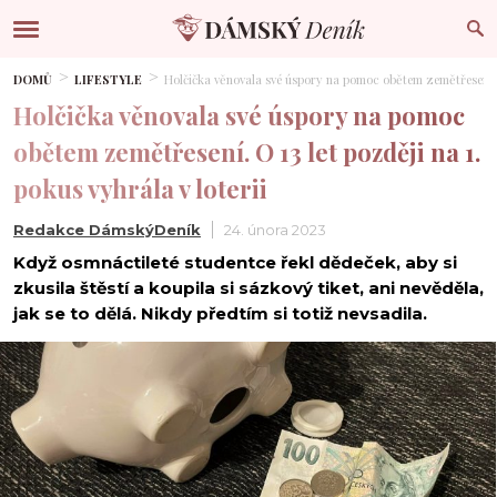
DOMŮ
LIFESTYLE
Holčička věnovala své úspory na pomoc obětem zemětřesení. O 
Holčička věnovala své úspory na pomoc
obětem zemětřesení. O 13 let později na 1.
pokus vyhrála v loterii
Redakce DámskýDeník
24. února 2023
Když osmnáctileté studentce řekl dědeček, aby si
zkusila štěstí a koupila si sázkový tiket, ani nevěděla,
jak se to dělá. Nikdy předtím si totiž nevsadila.