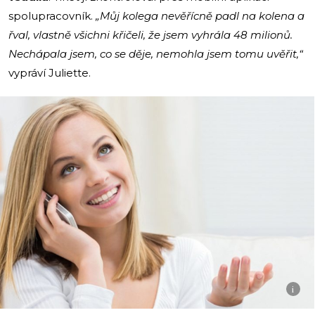
spolupracovník.
„Můj kolega nevěřícně padl na kolena a
řval, vlastně všichni křičeli, že jsem vyhrála 48 milionů.
Nechápala jsem, co se děje, nemohla jsem tomu uvěřit,“
vypráví Juliette.
i