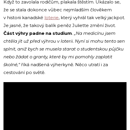
Když to zavolala rodičům, plakala štěstím. Ukázalo se,
že se stala dokonce vůbec nejmladším člověkem
v historii kanadské
loterie
, který vyhrál tak velký jackpot.
Je jasné, že takový balík peněz Juliette změní život.
Část výhry padne na studium
.
„Na medicínu jsem
chtěla jít už před výhrou v loterii. Nyní si mohu tento sen
splnit, aniž bych se musela starat o studentskou půjčku
nebo žádat o granty, které by mi pomohly zaplatit
školné,“
říká nadšená výherkyně. Něco utratí i za
cestování po světě.