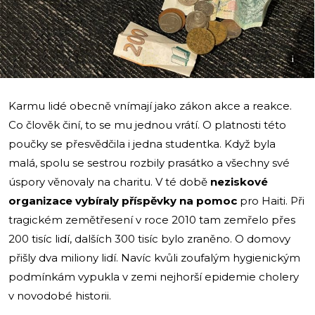
i
Karmu lidé obecně vnímají jako zákon akce a reakce.
Co člověk činí, to se mu jednou vrátí. O platnosti této
poučky se přesvědčila i jedna studentka. Když byla
malá, spolu se sestrou rozbily prasátko a všechny své
úspory věnovaly na charitu. V té době
neziskové
organizace
vybíraly příspěvky na pomoc
pro Haiti. Při
tragickém zemětřesení v roce 2010 tam zemřelo přes
200 tisíc lidí, dalších 300 tisíc bylo zraněno. O domovy
přišly dva miliony lidí. Navíc kvůli zoufalým hygienickým
podmínkám vypukla v zemi nejhorší epidemie cholery
v novodobé historii.