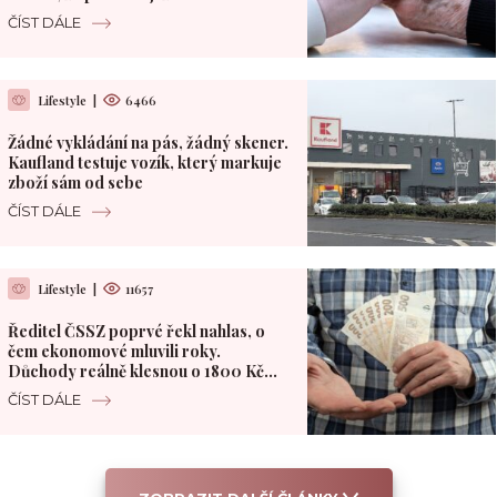
ČÍST DÁLE
Lifestyle
|
6466
Žádné vykládání na pás, žádný skener.
Kaufland testuje vozík, který markuje
zboží sám od sebe
ČÍST DÁLE
Lifestyle
|
11657
Ředitel ČSSZ poprvé řekl nahlas, o
čem ekonomové mluvili roky.
Důchody reálně klesnou o 1800 Kč
měsíčně
ČÍST DÁLE