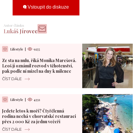
Vstoupit do diskuze
Autor článku
Lukáš Jírovec
Lifestyle
|
9255
Ze sta na nulu, říká Monika Marešová.
Leoš jí oznámil rozvod v těhotenství,
pak podle ní mizel na dny k milence
ČÍST DÁLE
Lifestyle
|
4332
Jedete letos k moři? Čtyřčlenná
rodina nechá v chorvatské restauraci
přes 2 000 Kč za jednu večeři
ČÍST DÁLE