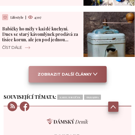
Lifestyle
|
4397
Babičky ho měly v každé kuchyni.
Dnes se starý kávomlýnek prodává za
tisíce korun, ale jen pod jednou
podmínkou
ČÍST DÁLE
ZOBRAZIT DALŠÍ ČLÁNKY
SOUVISEJÍCÍ TÉMATA:
KAREL HAVLÍČEK
UKRAJINA