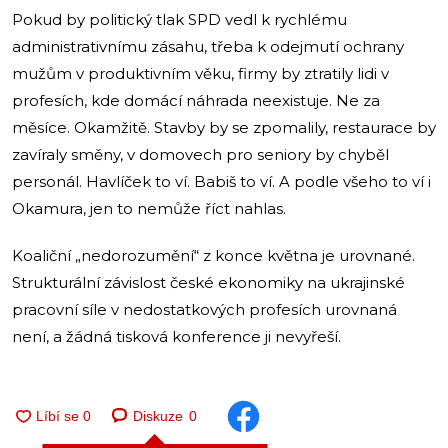
Pokud by politický tlak SPD vedl k rychlému
administrativnímu zásahu, třeba k odejmutí ochrany
mužům v produktivním věku, firmy by ztratily lidi v
profesích, kde domácí náhrada neexistuje. Ne za
měsíce. Okamžitě. Stavby by se zpomalily, restaurace by
zavíraly směny, v domovech pro seniory by chyběl
personál. Havlíček to ví. Babiš to ví. A podle všeho to ví i
Okamura, jen to nemůže říct nahlas.
Koaliční „nedorozumění“ z konce května je urovnané.
Strukturální závislost české ekonomiky na ukrajinské
pracovní síle v nedostatkových profesích urovnaná
není, a žádná tisková konference ji nevyřeší.
Diskuze
0