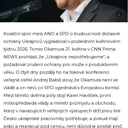
i
Koaliční spor mezi ANO a SPD o budoucnost dočasné
ochrany Ukrajinců vygradoval v posledním květnovém
týdnu 2026. Tomio Okamura 21. května v CNN Prima
NEWS prohlásil, že „Ukrajince nepotřebujeme“, a
požadoval zrušení ochrany pro muže v produktivním
věku. O čtyři dny později ho na tiskové konferenci
veřejně okřikl Andrej Babiš slovy, že Okamura není ve
vládě a on neví, co SPD vyjednává s Evropskou komisí.
Mezi těmito dvěma póly stojí Karel Havlíček, první
místopředseda vlády a ministr průmyslu a obchodu,
který v navazujících veřejných výstupech drží jinou linii:
Česko ukrajinské pracovníky potřebuje, a pokud mají
práci a nepracují pod cenou, není důvod je posílat pryč.