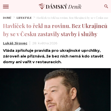
DOMŮ
LIFESTYLE
Havlíček to řekl na rovinu. Bez Ukrajinců by se v Česku zasta
Havlíček to řekl na rovinu. Bez Ukrajinců
by se v Česku zastavily stavby i služby
Lukáš Jírovec
28. května 2026
Vláda zpřísňuje pravidla pro ukrajinské uprchlíky,
zároveň ale přiznává, že bez nich nemá kdo stavět
domy ani vařit v restauracích.