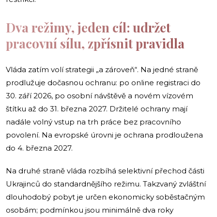
Dva režimy, jeden cíl: udržet
pracovní sílu, zpřísnit pravidla
Vláda zatím volí strategii „a zároveň“. Na jedné straně
prodlužuje dočasnou ochranu: po online registraci do
30. září 2026, po osobní návštěvě a novém vízovém
štítku až do 31. března 2027. Držitelé ochrany mají
nadále volný vstup na trh práce bez pracovního
povolení. Na evropské úrovni je ochrana prodloužena
do 4. března 2027.
Na druhé straně vláda rozbíhá selektivní přechod části
Ukrajinců do standardnějšího režimu. Takzvaný zvláštní
dlouhodobý pobyt je určen ekonomicky soběstačným
osobám; podmínkou jsou minimálně dva roky