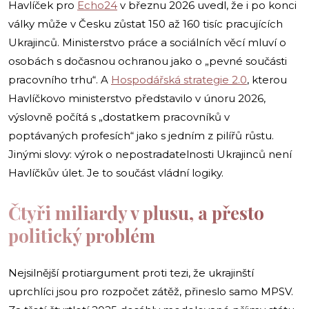
Havlíček pro
Echo24
v březnu 2026 uvedl, že i po konci
války může v Česku zůstat 150 až 160 tisíc pracujících
Ukrajinců. Ministerstvo práce a sociálních věcí mluví o
osobách s dočasnou ochranou jako o „pevné součásti
pracovního trhu“. A
Hospodářská strategie 2.0
, kterou
Havlíčkovo ministerstvo představilo v únoru 2026,
výslovně počítá s „dostatkem pracovníků v
poptávaných profesích“ jako s jedním z pilířů růstu.
Jinými slovy: výrok o nepostradatelnosti Ukrajinců není
Havlíčkův úlet. Je to součást vládní logiky.
Čtyři miliardy v plusu, a přesto
politický problém
Nejsilnější protiargument proti tezi, že ukrajinští
uprchlíci jsou pro rozpočet zátěž, přineslo samo MPSV.