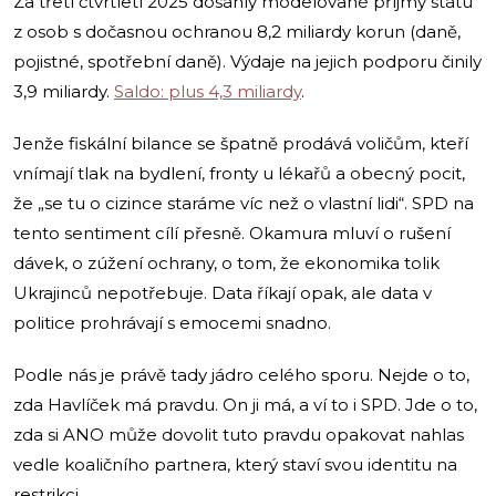
Za třetí čtvrtletí 2025 dosáhly modelované příjmy státu
z osob s dočasnou ochranou 8,2 miliardy korun (daně,
pojistné, spotřební daně). Výdaje na jejich podporu činily
3,9 miliardy.
Saldo: plus 4,3 miliardy
.
Jenže fiskální bilance se špatně prodává voličům, kteří
vnímají tlak na bydlení, fronty u lékařů a obecný pocit,
že „se tu o cizince staráme víc než o vlastní lidi“. SPD na
tento sentiment cílí přesně. Okamura mluví o rušení
dávek, o zúžení ochrany, o tom, že ekonomika tolik
Ukrajinců nepotřebuje. Data říkají opak, ale data v
politice prohrávají s emocemi snadno.
Podle nás je právě tady jádro celého sporu. Nejde o to,
zda Havlíček má pravdu. On ji má, a ví to i SPD. Jde o to,
zda si ANO může dovolit tuto pravdu opakovat nahlas
vedle koaličního partnera, který staví svou identitu na
restrikci.