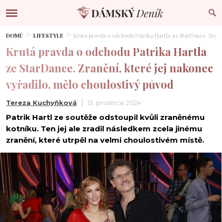
DOMŮ
LIFESTYLE
Krutá pravda o odchodu Patrika Hartla ze StarDance. Zraněn
Krutá pravda o odchodu Patrika Hartla
ze StarDance. Zranění, které jej nakonec
vyřadilo, mělo choulostivý původ
Tereza Kuchyňková
13. prosince 2024
Patrik Hartl ze soutěže odstoupil kvůli zraněnému
kotníku. Ten jej ale zradil následkem zcela jinému
zranění, které utrpěl na velmi choulostivém místě.