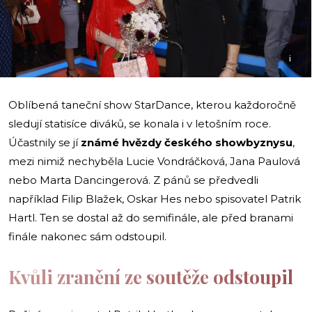
i
Oblíbená taneční show StarDance, kterou každoročně
sledují statisíce diváků, se konala i v letošním roce.
Účastnily se jí
známé hvězdy českého showbyznysu
,
mezi nimiž nechyběla Lucie Vondráčková, Jana Paulová
nebo Marta Dancingerová. Z pánů se předvedli
například Filip Blažek, Oskar Hes nebo spisovatel Patrik
Hartl. Ten se dostal až do semifinále, ale před branami
finále nakonec sám odstoupil.
Kvůli zranění ze soutěže odstoupil