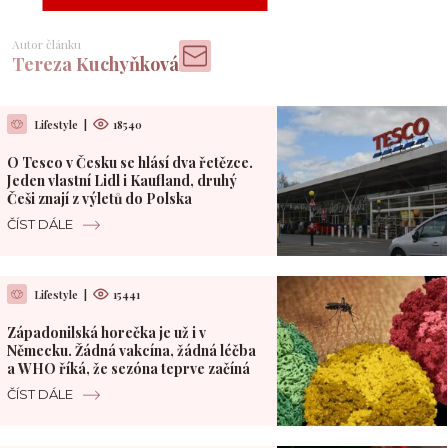
Autor článku
Tereza Kuchyňková
Lifestyle
|
18540
O Tesco v Česku se hlásí dva řetězce.
Jeden vlastní Lidl i Kaufland, druhý
Češi znají z výletů do Polska
ČÍST DÁLE
Lifestyle
|
15441
Západonilská horečka je už i v
Německu. Žádná vakcína, žádná léčba
a WHO říká, že sezóna teprve začíná
ČÍST DÁLE