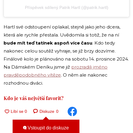
Příspěvek sdílený Patrik Hartl (@patrik.hartl)
Hartl své odstoupení oplakal, stejně jako jeho dcera,
která ale rychle přestala. Uvědomila si totiž, že na ní
bude mít teď tatínek aspoň více času
. Kdo tedy
nakonec celou soutěž vyhraje, se již brzy dozvíme.
Finálové kolo je plánováno na sobotu 14. prosince 2024.
Na Dámském Deníku jsme již
prozradili jméno
pravděpodobného vítěze
. O něm ale nakonec
rozhodnou diváci.
Kdo je váš největší favorit?
Diskuze
0
Vstoupit do diskuze