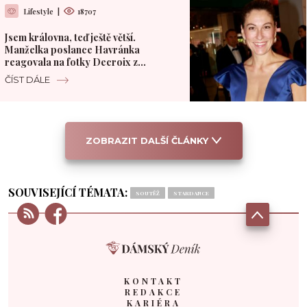
Lifestyle
|
18707
Jsem královna, teď ještě větší.
Manželka poslance Havránka
reagovala na fotky Decroix z
polského hotelu
ČÍST DÁLE
ZOBRAZIT DALŠÍ ČLÁNKY
SOUVISEJÍCÍ TÉMATA:
SOUTĚŽ
STARDANCE
KONTAKT
REDAKCE
KARIÉRA