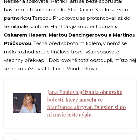
Režisér a spisovatel Patrik Hartl se beze sporu stal
bavičem letošního ročníku StarDance. Spolu se svou
partnerkou Terezou Pruckovou se protancovali až do
semifinále soutěže. Hartl tak již soupeřil pouze
s
Oskarem Hesem, Martou Dancingerovou a Martinou
Ptáčkovou
. Těsně před sobotním kolem, v němž se
mělo rozhodnout o finálové trojici, však spisovatel
všechny překvapil. Dobrovolně totiž odstoupil, místo něj
se do soutěže vrátila Lucie Vondráčková.
Jana Paulová přiznala obrovské
bolesti, které musela ve
StarDance skrývat. Drexler si do
ní navíc ještě rýpla