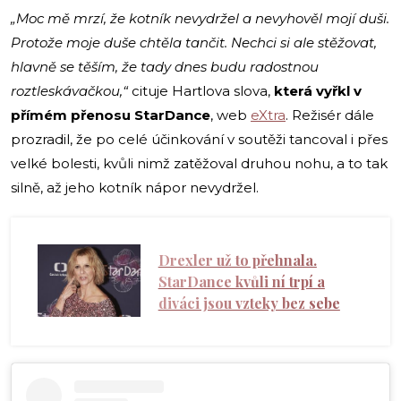
„Moc mě mrzí, že kotník nevydržel a nevyhověl mojí duši.
Protože moje duše chtěla tančit. Nechci si ale stěžovat,
hlavně se těším, že tady dnes budu radostnou
roztleskávačkou,“
cituje Hartlova slova,
která vyřkl v
přímém přenosu StarDance
, web
eXtra
. Režisér dále
prozradil, že po celé účinkování v soutěži tancoval i přes
velké bolesti, kvůli nimž zatěžoval druhou nohu, a to tak
silně, až jeho kotník nápor nevydržel.
Drexler už to přehnala.
StarDance kvůli ní trpí a
diváci jsou vzteky bez sebe