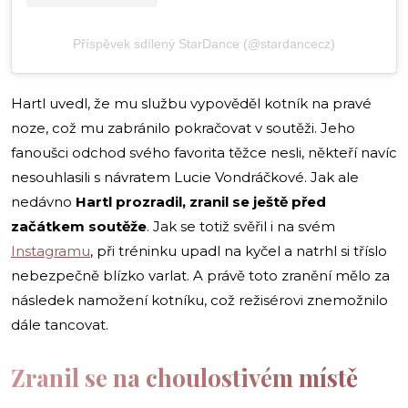
Příspěvek sdílený StarDance (@stardancecz)
Hartl uvedl, že mu službu vypověděl kotník na pravé
noze, což mu zabránilo pokračovat v soutěži. Jeho
fanoušci odchod svého favorita těžce nesli, někteří navíc
nesouhlasili s návratem Lucie Vondráčkové. Jak ale
nedávno
Hartl prozradil, zranil se ještě před
začátkem soutěže
. Jak se totiž svěřil i na svém
Instagramu
, při tréninku upadl na kyčel a natrhl si tříslo
nebezpečně blízko varlat. A právě toto zranění mělo za
následek namožení kotníku, což režisérovi znemožnilo
dále tancovat.
Zranil se na choulostivém místě