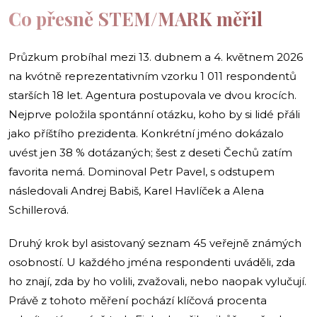
Co přesně STEM/MARK měřil
Průzkum probíhal mezi 13. dubnem a 4. květnem 2026
na kvótně reprezentativním vzorku 1 011 respondentů
starších 18 let. Agentura postupovala ve dvou krocích.
Nejprve položila spontánní otázku, koho by si lidé přáli
jako příštího prezidenta. Konkrétní jméno dokázalo
uvést jen 38 % dotázaných; šest z deseti Čechů zatím
favorita nemá. Dominoval Petr Pavel, s odstupem
následovali Andrej Babiš, Karel Havlíček a Alena
Schillerová.
Druhý krok byl asistovaný seznam 45 veřejně známých
osobností. U každého jména respondenti uváděli, zda
ho znají, zda by ho volili, zvažovali, nebo naopak vylučují.
Právě z tohoto měření pochází klíčová procenta