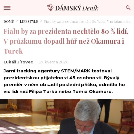
DOMŮ
LIFESTYLE
Fialu by za prezidenta nechtělo 80 % lidí. V průzkumu dop
Fialu by za prezidenta nechtělo 80 % lidí.
V průzkumu dopadl hůř než Okamura i
Turek
Lukáš Jírovec
27. května 2026
Jarní tracking agentury STEM/MARK testoval
prezidentskou přijatelnost 45 osobností. Bývalý
premiér v něm obsadil poslední příčku, odmítlo ho
víc lidí než Filipa Turka nebo Tomia Okamuru.