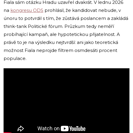
Fiala sám otázku Hradu uzavřel dvakrát. V lednu 2026
na
kongresu ODS
prohlásil, že kandidovat nebude, v
únoru to potvrdil s tím, že zůstává poslancem a zakládá
think-tank Politické fórum. Průzkum tedy neměří
probíhající kampaň, ale hypotetickou přijatelnost. A
právě to je na výsledku nejtvrdší: ani jako teoretická
možnost Fiala neprojde filtrem osmdesáti procent
populace.