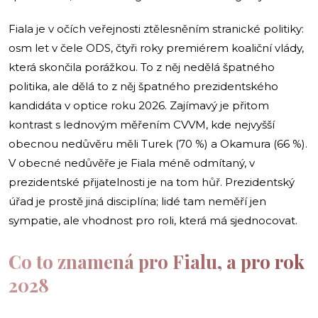
Fiala je v očích veřejnosti ztělesněním stranické politiky:
osm let v čele ODS, čtyři roky premiérem koaliční vlády,
která skončila porážkou. To z něj nedělá špatného
politika, ale dělá to z něj špatného prezidentského
kandidáta v optice roku 2026. Zajímavý je přitom
kontrast s lednovým měřením CVVM, kde nejvyšší
obecnou nedůvěru měli Turek (70 %) a Okamura (66 %).
V obecné nedůvěře je Fiala méně odmítaný, v
prezidentské přijatelnosti je na tom hůř. Prezidentský
úřad je prostě jiná disciplína; lidé tam neměří jen
sympatie, ale vhodnost pro roli, která má sjednocovat.
Co to znamená pro Fialu, a pro rok
2028