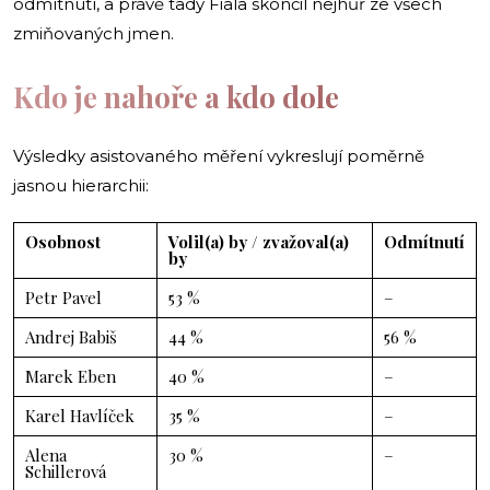
odmítnutí, a právě tady Fiala skončil nejhůř ze všech
zmiňovaných jmen.
Kdo je nahoře a kdo dole
Výsledky asistovaného měření vykreslují poměrně
jasnou hierarchii:
Osobnost
Volil(a) by / zvažoval(a)
Odmítnutí
by
Petr Pavel
53 %
–
Andrej Babiš
44 %
56 %
Marek Eben
40 %
–
Karel Havlíček
35 %
–
Alena
30 %
–
Schillerová