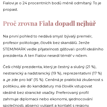
Fialovi je o 24 procentních bodů méně odmítaný. To je
propast.
Proč zrovna Fiala dopadl nejhůř
Na první pohled to nedává smysl: bývalý premiér,
profesor politologie, člověk bez skandálů. Jenže
STEM/MARK vedle přijatelnosti zjišťoval i profil ideálního
prezidenta. A ten Fialovi nesedí téměř v ničem.
Češi chtějí prezidenta, který je čestný a slušný (21 %),
nestranický a nadstranický (19 %), reprezentativní (17 %)
a „je zde pro lidi“ (15 %). Ceněná je praktická zkušenost s
politikou, ale do kandidatury má člověk vstupovat
ideálně bez stranické visačky. Preferovaný profil
zahrnuje diplomacii nebo ekonomii, sjednocování
společnosti, absenci vulgarit a kontakt s regiony.