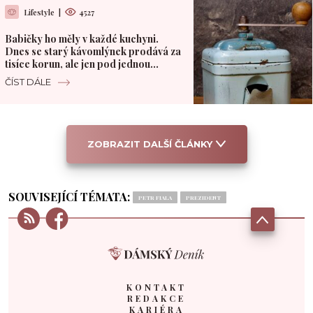
Lifestyle
|
4527
Babičky ho měly v každé kuchyni.
Dnes se starý kávomlýnek prodává za
tisíce korun, ale jen pod jednou
podmínkou
ČÍST DÁLE
ZOBRAZIT DALŠÍ ČLÁNKY
SOUVISEJÍCÍ TÉMATA:
PETR FIALA
PREZIDENT
KONTAKT
REDAKCE
KARIÉRA