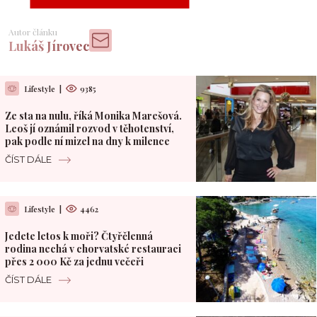
Autor článku
Lukáš Jírovec
Lifestyle
|
9385
Ze sta na nulu, říká Monika Marešová.
Leoš jí oznámil rozvod v těhotenství,
pak podle ní mizel na dny k milence
ČÍST DÁLE
Lifestyle
|
4462
Jedete letos k moři? Čtyřčlenná
rodina nechá v chorvatské restauraci
přes 2 000 Kč za jednu večeři
ČÍST DÁLE