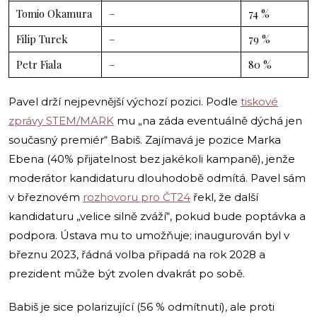
Tomio Okamura
–
74 %
Filip Turek
–
79 %
Petr Fiala
–
80 %
Pavel drží nejpevnější výchozí pozici. Podle
tiskové
zprávy STEM/MARK
mu „na záda eventuálně dýchá jen
současný premiér“ Babiš. Zajímavá je pozice Marka
Ebena (40% přijatelnost bez jakékoli kampaně), jenže
moderátor kandidaturu dlouhodobě odmítá. Pavel sám
v březnovém
rozhovoru pro ČT24
řekl, že další
kandidaturu „velice silně zváží“, pokud bude poptávka a
podpora. Ústava mu to umožňuje; inaugurován byl v
březnu 2023, řádná volba připadá na rok 2028 a
prezident může být zvolen dvakrát po sobě.
Babiš je sice polarizující (56 % odmítnutí), ale proti