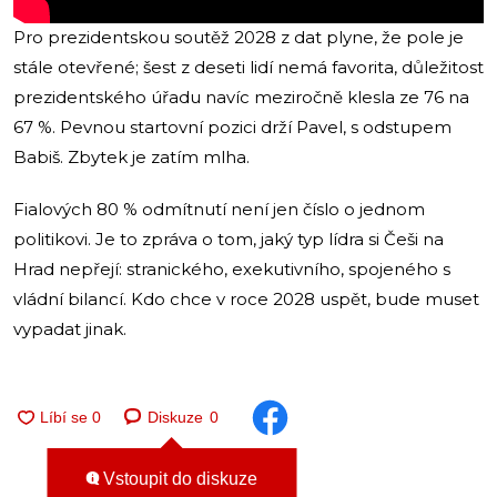
Pro prezidentskou soutěž 2028 z dat plyne, že pole je
stále otevřené; šest z deseti lidí nemá favorita, důležitost
prezidentského úřadu navíc meziročně klesla ze 76 na
67 %. Pevnou startovní pozici drží Pavel, s odstupem
Babiš. Zbytek je zatím mlha.
Fialových 80 % odmítnutí není jen číslo o jednom
politikovi. Je to zpráva o tom, jaký typ lídra si Češi na
Hrad nepřejí: stranického, exekutivního, spojeného s
vládní bilancí. Kdo chce v roce 2028 uspět, bude muset
vypadat jinak.
Diskuze
0
Vstoupit do diskuze