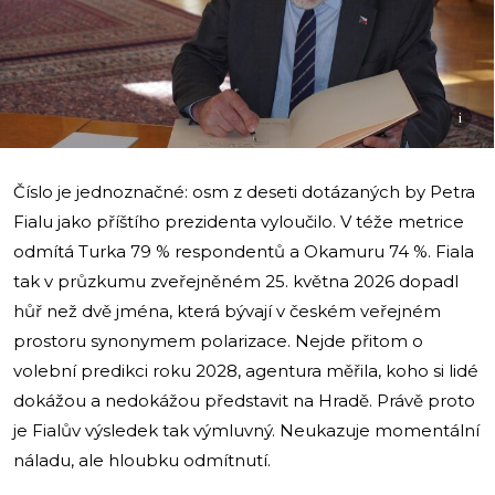
i
Číslo je jednoznačné: osm z deseti dotázaných by Petra
Fialu jako příštího prezidenta vyloučilo. V téže metrice
odmítá Turka 79 % respondentů a Okamuru 74 %. Fiala
tak v průzkumu zveřejněném 25. května 2026 dopadl
hůř než dvě jména, která bývají v českém veřejném
prostoru synonymem polarizace. Nejde přitom o
volební predikci roku 2028, agentura měřila, koho si lidé
dokážou a nedokážou představit na Hradě. Právě proto
je Fialův výsledek tak výmluvný. Neukazuje momentální
náladu, ale hloubku odmítnutí.