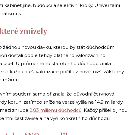
í kabinet jiné, budoucí a selektivní kroky. Univerzální
gmatismus.
které zmizely
e o žádnou novou dávku, kterou by stát důchodcům
ioři dostali podle tehdy platného valorizačního
na účet. U průměrného starobního důchodu činila
se každá další valorizace počítá z nové, nižší základny,
m režimu.
tavním soudem sama přiznala, že původní červnová
ardy korun, zatímco snížená verze vyšla na 14,9 miliardy.
l mezi zhruba
2,83 milionu důchodců
. Každý přišel o jinou
ocentní část závisela na výši konkrétního důchodu.