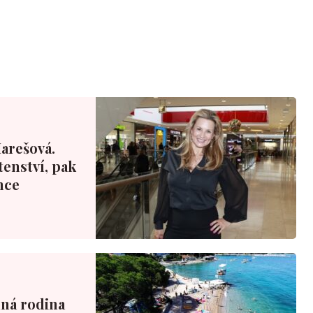
Marešová.
tenství, pak
nce
nná rodina