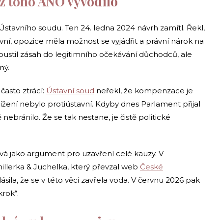
 z toho ANO vyvodilo
stavního soudu. Ten 24. ledna 2024 návrh zamítl. Řekl,
avní, opozice měla možnost se vyjádřit a právní nárok na
řipustil zásah do legitimního očekávání důchodců, ale
ný.
 často ztrácí:
Ústavní soud
neřekl, že kompenzace je
nížení nebylo protiústavní. Kdyby dnes Parlament přijal
bránilo. Že se tak nestane, je čistě politické
vá jako argument pro uzavření celé kauzy. V
illerka & Juchelka, který převzal web
České
ásila, že se v této věci zavřela voda. V červnu 2026 pak
krok“.