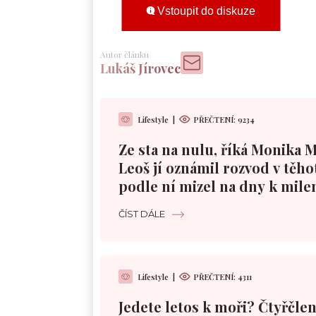
Vstoupit do diskuze
Autor článku
Lukáš Jírovec
Lifestyle
|
PŘEČTENÍ:
9234
Ze sta na nulu, říká Monika 
Leoš jí oznámil rozvod v těho
podle ní mizel na dny k mile
ČÍST DÁLE
Lifestyle
|
PŘEČTENÍ:
4311
Jedete letos k moři? Čtyřčle