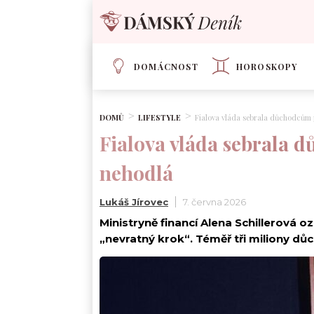
DOMÁCNOST
HOROSKOPY
DOMŮ
LIFESTYLE
Fialova vláda sebrala důchodcům pe
Fialova vláda sebrala d
nehodlá
Lukáš Jírovec
7. června 2026
Ministryně financí Alena Schillerová o
„nevratný krok“. Téměř tři miliony d