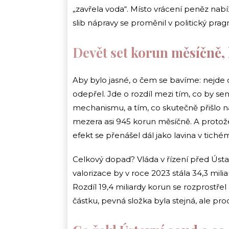
„zavřela voda“. Místo vrácení peněz nabíz
slib nápravy se proměnil v politický pra
Devět set korun měsíčně, 
Aby bylo jasné, o čem se bavíme: nejd
odepřel. Jde o rozdíl mezi tím, co by sen
mechanismu, a tím, co skutečně přišlo 
mezera asi 945 korun měsíčně. A protože 
efekt se přenášel dál jako lavina v tiché
Celkový dopad? Vláda v řízení před Ús
valorizace by v roce 2023 stála 34,3 mili
Rozdíl 19,4 miliardy korun se rozprostře
částku, pevná složka byla stejná, ale pr