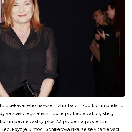
i
ísto očekávaného navýšení zhruba o 1 700 korun přidáno
y ve stavu legislativní nouze protlačila zákon, který
 korun pevné částky plus 2,3 procenta procentní
eď, když je u moci, Schillerová říká, že se v téhle věci