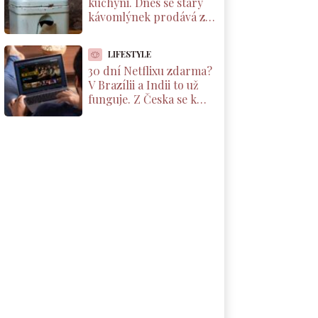
kuchyni. Dnes se starý
kávomlýnek prodává za
tisíce korun, ale jen pod
jednou podmínkou
LIFESTYLE
30 dní Netflixu zdarma?
V Brazílii a Indii to už
funguje. Z Česka se k
nabídce dostanete taky