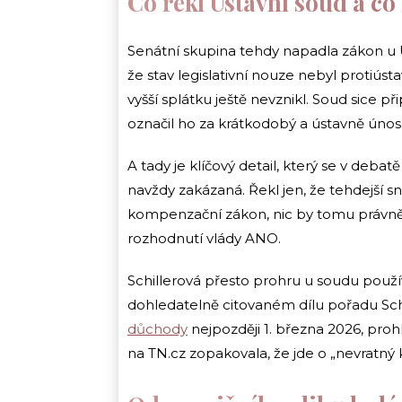
Co řekl Ústavní soud a co
Senátní skupina tehdy napadla zákon u Ú
že stav legislativní nouze nebyl protiúst
vyšší splátku ještě nevznikl. Soud sice p
označil ho za krátkodobý a ústavně únos
A tady je klíčový detail, který se v debatě
navždy zakázaná. Řekl jen, že tehdejší s
kompenzační zákon, nic by tomu právně ne
rozhodnutí vlády ANO.
Schillerová přesto prohru u soudu použí
dohledatelně citovaném dílu pořadu Sch
důchody
nejpozději 1. března 2026, prohl
na TN.cz zopakovala, že jde o „nevratný 