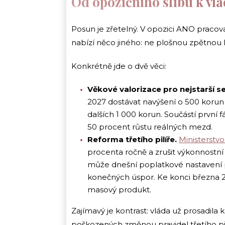
Od opozičního slibu k v
Posun je zřetelný. V opozici ANO pracova
nabízí něco jiného: ne plošnou zpětnou 
Konkrétně jde o dvě věci:
Věkové valorizace pro nejstarší se
2027 dostávat navýšení o 500 korun p
dalších 1 000 korun. Součástí první 
50 procent růstu reálných mezd.
Reforma třetího pilíře.
Ministerstvo
procenta ročně a zrušit výkonnostn
může dnešní poplatkové nastavení p
konečných úspor. Ke konci března 20
masový produkt.
Zajímavý je kontrast: vláda už prosadila
poškozených změnou pravidel třetího pil