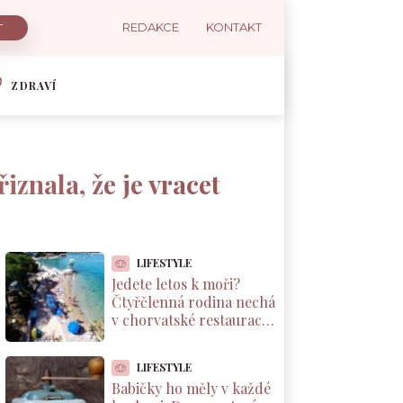
REDAKCE
KONTAKT
ZDRAVÍ
iznala, že je vracet
LIFESTYLE
Jedete letos k moři?
Čtyřčlenná rodina nechá
v chorvatské restauraci
přes 2 000 Kč za jednu
večeři
LIFESTYLE
Babičky ho měly v každé