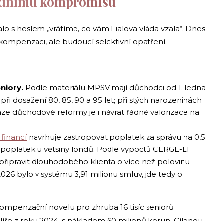
ládnímu kompromisu
lo s heslem „vrátíme, co vám Fialova vláda vzala“. Dnes
kompenzaci, ale budoucí selektivní opatření.
niory.
Podle materiálu MPSV mají důchodci od 1. ledna
ři dosažení 80, 85, 90 a 95 let; při stých narozeninách
fáze důchodové reformy je i návrat řádné valorizace na
 financí
navrhuje zastropovat poplatek za správu na 0,5
í poplatek u většiny fondů. Podle výpočtů CERGE-EI
řipravit dlouhodobého klienta o více než polovinu
26 bylo v systému 3,91 milionu smluv, jde tedy o
 kompenzační novelu pro zhruba 16 tisíc seniorů
íře z roku 2024, s nákladem 60 milionů korun. Cílenou