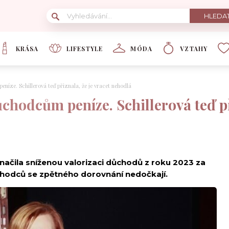
KRÁSA
LIFESTYLE
MÓDA
VZTAHY
níze. Schillerová teď přiznala, že je vracet nehodlá
ůchodcům peníze. Schillerová teď př
značila sníženou valorizaci důchodů z roku 2023 za
ůchodců se zpětného dorovnání nedočkají.