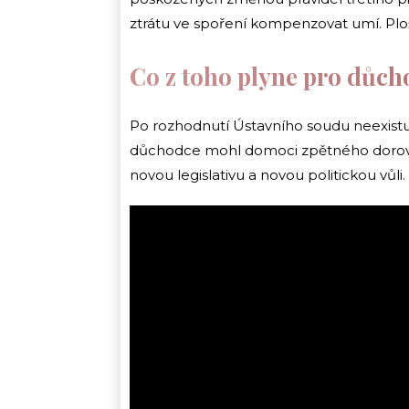
ztrátu ve spoření kompenzovat umí. Plo
Co z toho plyne pro důch
Po rozhodnutí Ústavního soudu neexistuj
důchodce mohl domoci zpětného dorovná
novou legislativu a novou politickou vůl