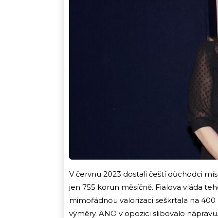
V červnu 2023 dostali čeští důchodci m
jen 755 korun měsíčně. Fialova vláda tehd
mimořádnou valorizaci seškrtala na 400
výměry. ANO v opozici slibovalo nápravu. T