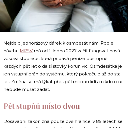
i
Nejde o jednorázový dárek k osmdesátinám. Podle
návrhu
MPSV
má od 1. ledna 2027 začít fungovat nová
věková stupnice, která přidává peníze postupně,
každých pět let o další stovky korun víc. Osmdesátka je
jen vstupní práh do systému, který pokračuje až do sta
let. Změna se má týkat přes půl milionu lidí a nikdo o ni
nebude muset žádat.
Pět stupňů místo dvou
Dosavadní zákon zná pouze dvě hranice: v 85 letech se