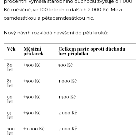
procentní výměra starobního důchodu zvyšuje o 1 000
Kč měsíčně, ve 100 letech o dalších 2 000 Kč. Mezi
osmdesátkou a pětaosmdesátkou nic.
Nový návrh rozkládá navýšení do pěti kroků:
Věk
Měsíční
Celkem navíc oproti důchodu
přídavek
bez příplatku
80
+500 Kč
500 Kč
let
85
+500 Kč
1 000 Kč
let
90
+500 Kč
1 500 Kč
let
95
+500 Kč
2 000 Kč
let
100
+1 000 Kč
3 000 Kč
let