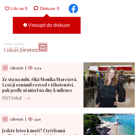
Diskuze
0
Vstoupit do diskuze
Autor článku
Lukáš Jírovec
Lifestyle
|
9334
Ze sta na nulu, říká Monika Marešová.
Leoš jí oznámil rozvod v těhotenství,
pak podle ní mizel na dny k milence
ČÍST DÁLE
Lifestyle
|
4411
Jedete letos k moři? Čtyřčlenná