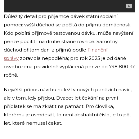
Důležitý detail pro příjemce dávek státní sociální
pomoci: vyšší důchod se počítá do příjmu domácnosti.
Kdo pobírá příjmově testovanou dávku, může navýšení
penze pocítit i na druhé straně rovnice. Samotný
důchod přitom dani z příjmů podle
Finanční
správy
zpravidla nepodléhá; pro rok 2025 je od daně
osvobozena pravidelně vyplácená penze do 748 800 Kč
ročně.
Největší přínos návrhu neleží v nových penězích navíc,
ale v tom, kdy přijdou. Dvacet let čekání na první
příplatek se má zkrátit na patnáct. Pro člověka,
kterému je osmdesát, to není abstraktní číslo, je to pět
let, které nemusel čekat.