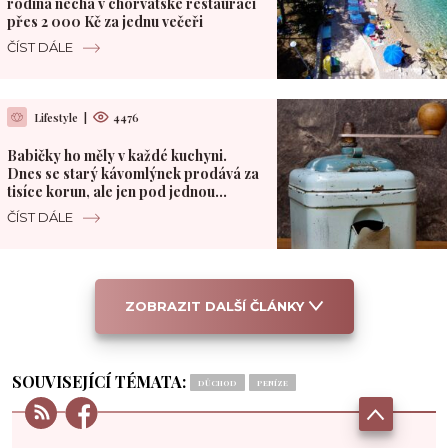
rodina nechá v chorvatské restauraci
přes 2 000 Kč za jednu večeři
ČÍST DÁLE
Lifestyle
|
4476
Babičky ho měly v každé kuchyni.
Dnes se starý kávomlýnek prodává za
tisíce korun, ale jen pod jednou
podmínkou
ČÍST DÁLE
ZOBRAZIT DALŠÍ ČLÁNKY
SOUVISEJÍCÍ TÉMATA:
DŮCHOD
PENÍZE