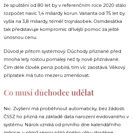
že spuštění od 80 let by v referenčním roce 2020 stálo
rozpočet navíc 1,4 miliardy korun. Varianta od 75 let by
vyšla na 3,8 miliardy, téměř trojnásobek. Osmdesátka
tak představuje kompromis: dřívější pomoc za ještě
únosnou cenu.
Důvod je přitom systémový. Důchody přiznané před
mnoha lety rostou pomaleji než ty nově přiznávané.
Čím déle člověk penzi pobírá, tím víc zaostává. Věkový
příplatek má tuto mezeru zmenšovat.
Co musí důchodce udělat
Nic. Zvýšení má proběhnout automaticky, bez žádosti.
ČSSZ ho přizná na základě data narození evidovaného v
systému. Nárok vzniká od prvního dne kalendářního
měsíce, v němž senior příslušného věku dosáhne.