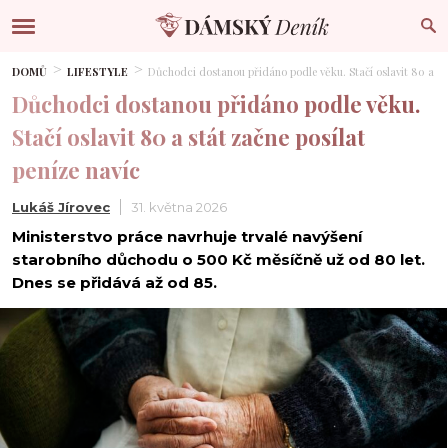
DOMŮ
LIFESTYLE
Důchodci dostanou přidáno podle věku. Stačí oslavit 80 a st
Důchodci dostanou přidáno podle věku.
Stačí oslavit 80 a stát začne posílat
peníze navíc
Lukáš Jírovec
31. května 2026
Ministerstvo práce navrhuje trvalé navýšení
starobního důchodu o 500 Kč měsíčně už od 80 let.
Dnes se přidává až od 85.