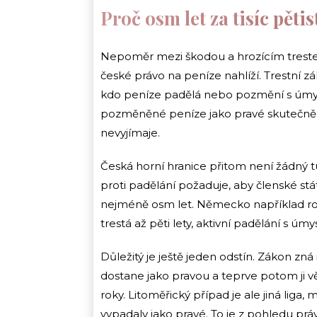
Proč osm let za tisíc pěti
Nepoměr mezi škodou a hrozícím treste
české právo na peníze nahlíží. Trestní zá
kdo peníze padělá nebo pozmění s úmys
pozměněné peníze jako pravé skutečně ud
nevyjímaje.
Česká horní hranice přitom není žádný 
proti padělání požaduje, aby členské stá
nejméně osm let. Německo například r
trestá až pěti lety, aktivní padělání s úmy
Důležitý je ještě jeden odstín. Zákon zn
dostane jako pravou a teprve potom ji v
roky. Litoměřický případ je ale jiná liga
vypadaly jako pravé. To je z pohledu pr