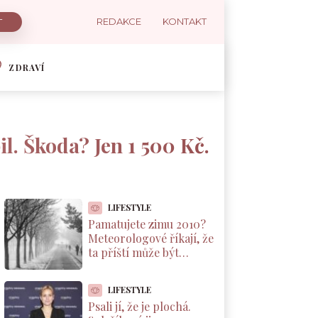
REDAKCE
KONTAKT
ZDRAVÍ
il. Škoda? Jen 1 500 Kč.
LIFESTYLE
Pamatujete zimu 2010?
Meteorologové říkají, že
ta příští může být
podobná. A důvod leží v
Pacifiku
LIFESTYLE
Psali jí, že je plochá.