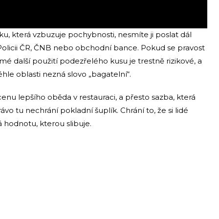
 která vzbuzuje pochybnosti, nesmíte ji poslat dál
i Policii ČR, ČNB nebo obchodní bance. Pokud se pravost
 další použití podezřelého kusu je trestně rizikové, a
éhle oblasti nezná slovo „bagatelní“.
enu lepšího oběda v restauraci, a přesto sazba, která
vo tu nechrání pokladní šuplík. Chrání to, že si lidé
hodnotu, kterou slibuje.