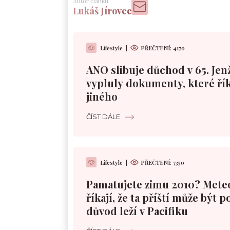
Autor článku
Lukáš Jírovec
Lifestyle
|
PŘEČTENÍ:
4170
ANO slibuje důchod v 65. Jen
vypluly dokumenty, které řík
jiného
ČÍST DÁLE
Lifestyle
|
PŘEČTENÍ:
7350
Pamatujete zimu 2010? Mete
říkají, že ta příští může být 
důvod leží v Pacifiku