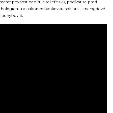
atat pevnost papíru a reliéf tisku, podívat se proti
 v hologramu a nakonec bankovku naklonit, smaragdové
e pohybovat.