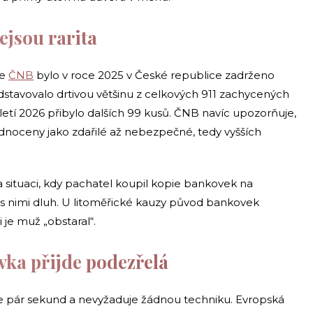
ejsou rarita
le
ČNB
bylo v roce 2025 v České republice zadrženo
tavovalo drtivou většinu z celkových 911 zachycených
letí 2026 přibylo dalších 99 kusů. ČNB navíc upozorňuje,
dnoceny jako zdařilé až nebezpečné, tedy vyšších
a situaci, kdy pachatel koupil kopie bankovek na
il s nimi dluh. U litoměřické kauzy původ bankovek
i je muž „obstaral“.
vka přijde podezřelá
e pár sekund a nevyžaduje žádnou techniku. Evropská