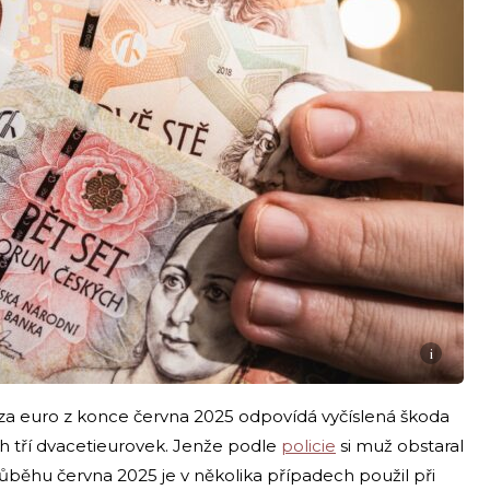
i
 za euro z konce června 2025 odpovídá vyčíslená škoda
 tří dvacetieurovek. Jenže podle
policie
si muž obstaral
ěhu června 2025 je v několika případech použil při