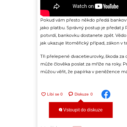
Pokud vám přesto někdo předá bankovku,
jako platbu. Správný postup je předat j
potvrdí, bankovku dostanete zpět. Vědomé
jak ukazuje litoměřický případ, zákon v t
Tři přelepené dvacetieurovky, škoda za c
může člověka poslat za mříže na roky. Prá
můžou věřit, že papírka v peněžence má 
Diskuze
0
Vstoupit do diskuze