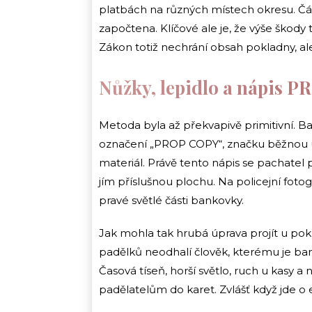
platbách na různých místech okresu. Čá
započtena. Klíčové ale je, že výše škody
Zákon totiž nechrání obsah pokladny, al
Nůžky, lepidlo a nápis 
Metoda byla až překvapivě primitivní. Ba
označení „PROP COPY“, značku běžnou u 
materiál. Právě tento nápis se pachatel p
jím příslušnou plochu. Na policejní fotog
pravé světlé části bankovky.
Jak mohla tak hrubá úprava projít u pok
padělků neodhalí člověk, kterému je b
Časová tíseň, horší světlo, ruch u kasy 
padělatelům do karet. Zvlášť když jde o