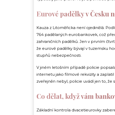
Eurové padělky v Česku n
Kauza z Litoměřicka není ojedinělá. Pod
764 padělaných eurobankovek, což předs
zahraničních padělků. Jen v prvním čtvrt
že eurové padělky bývají v tuzemsku ho
stupňů nebezpečnosti.
V jiném letošním případě policie popsal
internetu jako filmové rekvizity a zaplat
zveřejněn nebyl, policie uvádí jen to, že s
Co dělat, když vám banko
Základní kontrola dvacetieurovky zaber