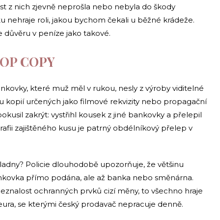
st z nich zjevně neprošla nebo nebyla do škody
 tu nehraje roli, jakou bychom čekali u běžné krádeže.
e důvěru v peníze jako takové.
PROP COPY
nkovky, které muž měl v rukou, nesly z výroby viditelné
kopií určených jako filmové rekvizity nebo propagační
okusil zakrýt: vystřihl kousek z jiné bankovky a přelepil
rafii zajištěného kusu je patrný obdélníkový přelep v
ladny? Policie dlouhodobě upozorňuje, že většinu
ankovka přímo podána, ale až banka nebo směnárna.
a neznalost ochranných prvků cizí měny, to všechno hraje
 eura, se kterými český prodavač nepracuje denně.