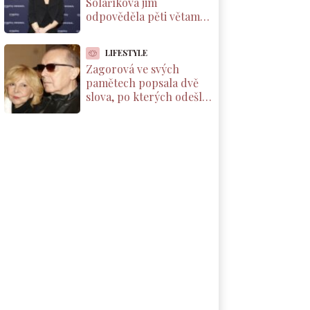
Solaříková jim
odpověděla pěti větami,
které by si měl přečíst
každý rodič dcery
LIFESTYLE
Zagorová ve svých
pamětech popsala dvě
slova, po kterých odešla
od partnera. Už se k
němu nevrátila