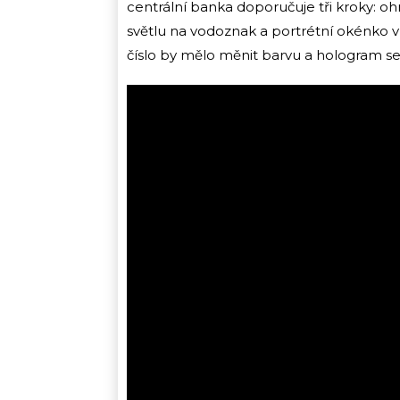
centrální banka doporučuje tři kroky: ohm
světlu na vodoznak a portrétní okénko
číslo by mělo měnit barvu a hologram s