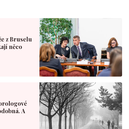
že z Bruselu
ají něco
orologové
podobná. A