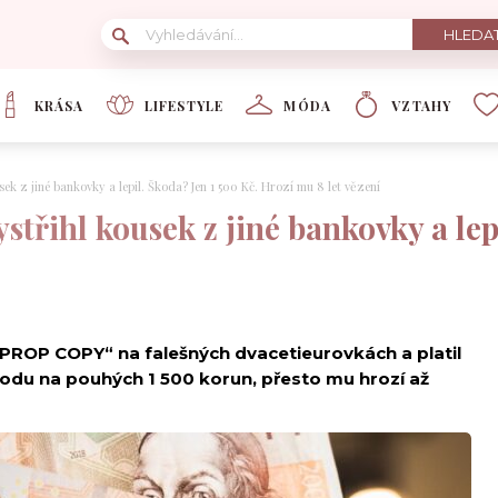
KRÁSA
LIFESTYLE
MÓDA
VZTAHY
sek z jiné bankovky a lepil. Škoda? Jen 1 500 Kč. Hrozí mu 8 let vězení
střihl kousek z jiné bankovky a lep
„PROP COPY“ na falešných dvacetieurovkách a platil
škodu na pouhých 1 500 korun, přesto mu hrozí až