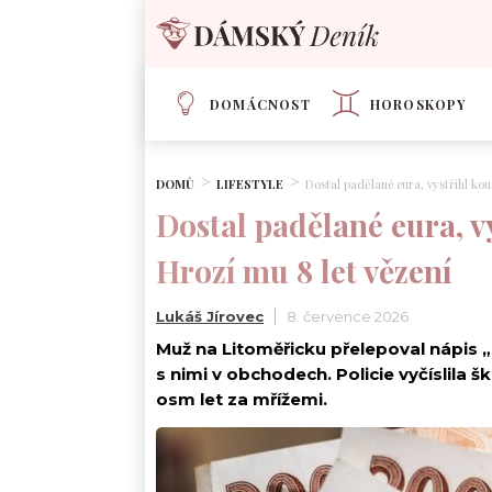
DOMÁCNOST
HOROSKOPY
DOMŮ
LIFESTYLE
Dostal padělané eura, vystřihl kou
Dostal padělané eura, vy
Hrozí mu 8 let vězení
Lukáš Jírovec
8. července 2026
Muž na Litoměřicku přelepoval nápis 
s nimi v obchodech. Policie vyčíslila 
osm let za mřížemi.