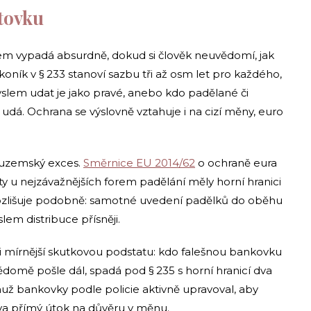
stovku
m vypadá absurdně, dokud si člověk neuvědomí, jak
koník v § 233 stanoví sazbu tři až osm let pro každého,
lem udat je jako pravé, anebo kdo padělané či
á. Ochrana se výslovně vztahuje i na cizí měny, euro
tuzemský exces.
Směrnice EU 2014/62
o ochraně eura
ty u nejzávažnějších forem padělání měly horní hranici
ozlišuje podobně: samotné uvedení padělků do oběhu
slem distribuce přísněji.
á i mírnější skutkovou podstatu: kdo falešnou bankovku
ědomě pošle dál, spadá pod § 235 s horní hranicí dva
, muž bankovky podle policie aktivně upravoval, aby
áva přímý útok na důvěru v měnu.