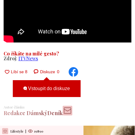
Co říkáte na milé gesto?
Zdroj:
ITVNews
Diskuze
0
Vstoupit do diskuze
Autor článku
Redakce DámskýDeník
Lifestyle
|
19890