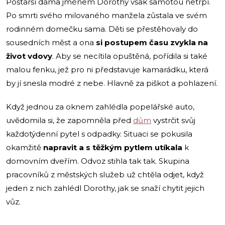
Postarší dáma jménem Dorothy však samotou netrpí.
Po smrti svého milovaného manžela zůstala ve svém
rodinném domečku sama. Děti se přestěhovaly do
sousedních měst a ona
si postupem času zvykla na
život vdovy
. Aby se necítila opuštěná, pořídila si také
malou fenku, jež pro ni představuje kamarádku, která
by jí snesla modré z nebe. Hlavně za piškot a pohlazení.
Když jednou za oknem zahlédla popelářské auto,
uvědomila si, že zapomněla před
dům
vystrčit svůj
každotýdenní pytel s odpadky. Situaci se pokusila
okamžitě
napravit a s těžkým pytlem utíkala
k
domovním dveřím. Odvoz stihla tak tak. Skupina
pracovníků z městských služeb už chtěla odjet, když
jeden z nich zahlédl Dorothy, jak se snaží chytit jejich
vůz.