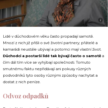
i
Lidé v důchodovém věku často propadají samotě.
Mnozí z nich již přišli o své životní partnery; přátelé a
kamarádi neustále ubývají a potomci mají vlastní život.
Důchodci a postarší lidé tak bývají často o samotě
a
čím dál tím více se vyhýbají společnosti. Tomuto
smutnému faktu nepřidávají ani pokusy různých
podvodníků tyto osoby různými způsoby nachytat a
dostat z nich peníze.
Odvoz odpadků