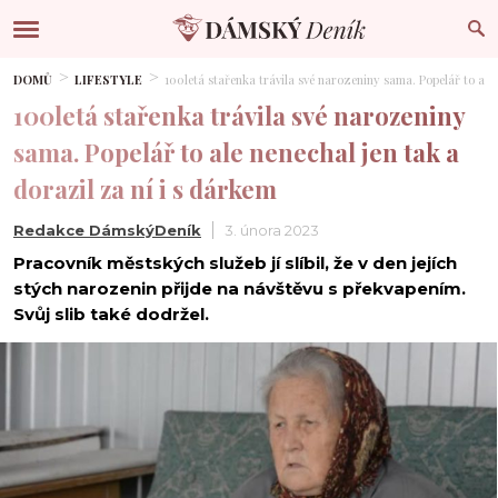
DOMŮ
LIFESTYLE
100letá stařenka trávila své narozeniny sama. Popelář to ale 
100letá stařenka trávila své narozeniny
sama. Popelář to ale nenechal jen tak a
dorazil za ní i s dárkem
Redakce DámskýDeník
3. února 2023
Pracovník městských služeb jí slíbil, že v den jejích
stých narozenin přijde na návštěvu s překvapením.
Svůj slib také dodržel.