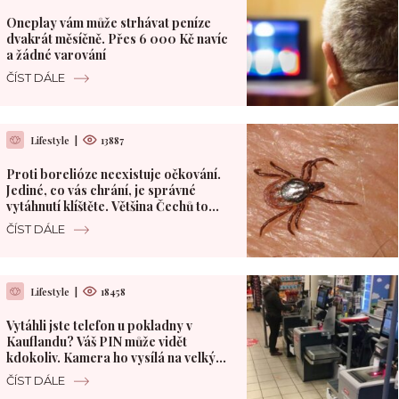
Oneplay vám může strhávat peníze
dvakrát měsíčně. Přes 6 000 Kč navíc
a žádné varování
ČÍST DÁLE
Lifestyle
|
13887
Proti borelióze neexistuje očkování.
Jediné, co vás chrání, je správné
vytáhnutí klíštěte. Většina Čechů to
dělá špatně
ČÍST DÁLE
Lifestyle
|
18458
Vytáhli jste telefon u pokladny v
Kauflandu? Váš PIN může vidět
kdokoliv. Kamera ho vysílá na velký
monitor
ČÍST DÁLE