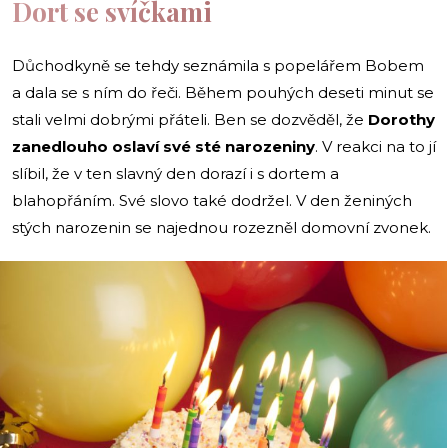
Dort se svíčkami
Důchodkyně se tehdy seznámila s popelářem Bobem
a dala se s ním do řeči. Během pouhých deseti minut se
stali velmi dobrými přáteli. Ben se dozvěděl, že
Dorothy
zanedlouho oslaví své sté narozeniny
. V reakci na to jí
slíbil, že v ten slavný den dorazí i s dortem a
blahopřáním. Své slovo také dodržel. V den ženiných
stých narozenin se najednou rozezněl domovní zvonek.