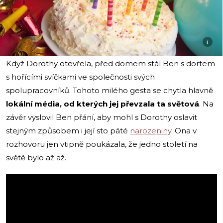
i
Když Dorothy otevřela, před domem stál Ben s dortem
s hořícími svíčkami ve společnosti svých
spolupracovníků. Tohoto milého gesta se chytla hlavně
lokální média, od kterých jej převzala ta světová
. Na
závěr vyslovil Ben přání, aby mohl s Dorothy oslavit
stejným způsobem i její sto páté
narozeniny
. Ona v
rozhovoru jen vtipně poukázala, že jedno století na
světě bylo až až.