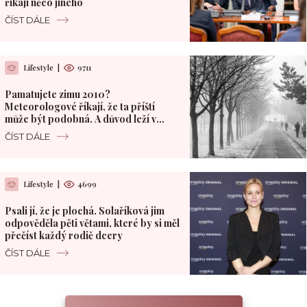
říkají něco jiného
ČÍST DÁLE
Lifestyle
|
9711
Pamatujete zimu 2010?
Meteorologové říkají, že ta příští
může být podobná. A důvod leží v
Pacifiku
ČÍST DÁLE
Lifestyle
|
4699
Psali jí, že je plochá. Solaříková jim
odpověděla pěti větami, které by si měl
přečíst každý rodič dcery
ČÍST DÁLE