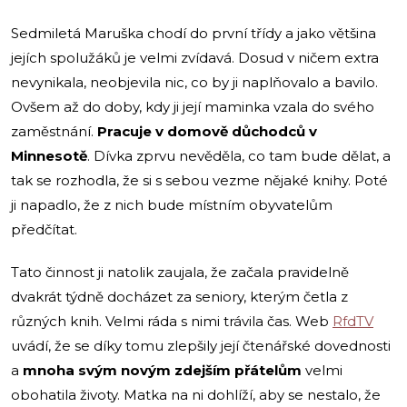
Sedmiletá Maruška chodí do první třídy a jako většina
jejích spolužáků je velmi zvídavá. Dosud v ničem extra
nevynikala, neobjevila nic, co by ji naplňovalo a bavilo.
Ovšem až do doby, kdy ji její maminka vzala do svého
zaměstnání.
Pracuje v domově důchodců v
Minnesotě
. Dívka zprvu nevěděla, co tam bude dělat, a
tak se rozhodla, že si s sebou vezme nějaké knihy. Poté
ji napadlo, že z nich bude místním obyvatelům
předčítat.
Tato činnost ji natolik zaujala, že začala pravidelně
dvakrát týdně docházet za seniory, kterým četla z
různých knih. Velmi ráda s nimi trávila čas. Web
RfdTV
uvádí, že se díky tomu zlepšily její čtenářské dovednosti
a
mnoha svým novým zdejším přátelům
velmi
obohatila životy. Matka na ni dohlíží, aby se nestalo, že