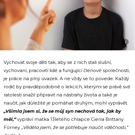
i
Vychovat svoje děti tak, aby se z nich stali slušní,
vychovaní, pracovití lidé a fungující členové společnosti,
je práce na plný úvazek. A ne vždy se to povede. Každý
rodič by pravděpodobně o lekcích, kterými se právě své
ratolesti snažil připravit na nástrahy života a také je
naučit, jak důležité je pomáhat druhým, mohl vyprávět.
„Všimla jsem si, že se můj syn nechová tak, jak by
měl,“
vypráví matka 13letého chlapce Cierra Brittany
Forney.
„Věděla jsem, že se potřebuje naučit vděčnosti,“