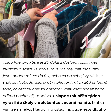
i
„Jsou lidé, pro které je 20 dolarů doslova rozdíl mezi
životem a smrtí. Ti, kdo si musí v zimě volit mezi tím,
jestli budou mít co do úst, nebo co na sebe,“
vysvětluje
matka.
„Nebudu tolerovat vtipkování mých dětí ohledně
toho, co
ostatní
nosí za oblečení, kolik mají peněz nebo
odkud pocházejí,“
dodává.
Chlapec tak příští týden
vyrazil do školy v oblečení ze second handu.
Matka
věří, že na lekci, kterou mu uštědřila, bude ještě dlouho