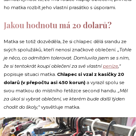
ho matka rozbít jeho vlastní prasátko s úsporami.
Jakou hodnotu má 20 dolarů?
Matka se totiž dozvěděla, že si chlapec dělá srandu ze
svých spolužáků, kteří nenosí značkové oblečení.
„Tohle
je něco, co odmítám tolerovat. Domluvila jsem se s ním,
že si tentokrát koupí oblečení za své vlastní
peníze
,“
popisuje situaci matka.
Chlapec si vzal z kasičky 20
dolarů (v přepočtu asi 450 korun)
a vyrazil spolu se
svou matkou do místního řetězce second handu.
„Měl
za úkol si vybrat oblečení, ve kterém bude další týden
chodit do školy,“
vysvětluje matka.