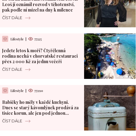
Leoš jí oznámil rozvod v těhotenství,
pak podle ní mizel na dny k milence
ČÍST DÁLE
Lifestyle
|
77225
Jedete letos k moři? Čtyřčlenná
rodina nechá v chorvatské restauraci
přes 2 000 Kč za jednu večeři
ČÍST DÁLE
Lifestyle
|
77290
Babičky ho měly v každé kuchyni.
Dnes se starý kávomlýnek prodává za
tisíce korun, ale jen pod jednou
podmínkou
ČÍST DÁLE