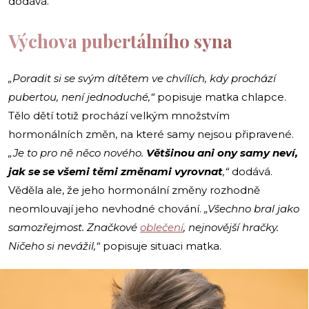
dodává.
Výchova pubertálního syna
„Poradit si se svým dítětem ve chvílích, kdy prochází
pubertou, není jednoduché,“
popisuje matka chlapce.
Tělo dětí totiž prochází velkým množstvím
hormonálních změn, na které samy nejsou připravené.
„Je to pro ně něco nového.
Většinou ani ony samy neví,
jak se se všemi těmi změnami vyrovnat
,“
dodává.
Věděla ale, že jeho hormonální změny rozhodně
neomlouvají jeho nevhodné chování.
„Všechno bral jako
samozřejmost. Značkové
oblečení
, nejnovější hračky.
Ničeho si nevážil,“
popisuje situaci matka.