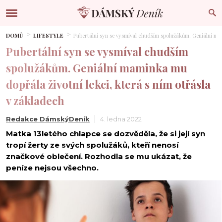
DOMŮ
LIFESTYLE
Pubertální syn se vysmíval chudším spolužákům. Geniální mam
Pubertální syn se vysmíval chudším
spolužákům. Geniální maminka mu
dopřála životní lekci, která s ním otřásla
v základech
Redakce DámskýDeník
4. ledna 2022
Matka 13letého chlapce se dozvěděla, že si její syn
tropí žerty ze svých spolužáků, kteří nenosí
značkové oblečení. Rozhodla se mu ukázat, že
peníze nejsou všechno.