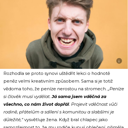
i
Rozhodla se proto synovi uštědřit lekci o hodnotě
peněz velmi kreativním způsobem. Sama si je totiž
vědoma toho, že peníze nerostou na stromech.
„Peníze
si člověk musí vydělat.
Já sama jsem vděčná za
všechno, co nám život dopřál
. Projevit vděčnost vůči
rodině, přátelům a sdílení s komunitou a slabšími je
důležité,“
vysvětluje žena. Když bral chlapec jako
samozřejmost to, že mu rodiče kupují oblečení, přiměla