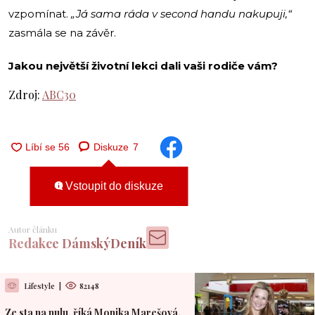
vzpomínat.
„Já sama ráda v second handu nakupuji,“
zasmála se na závěr.
Jakou největší životní lekci dali vaši rodiče vám?
Zdroj:
ABC30
Diskuze
7
Vstoupit do diskuze
Autor článku
Redakce DámskýDeník
Lifestyle
|
82148
Ze sta na nulu, říká Monika Marešová.