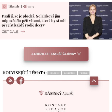
Lifestyle
|
11139
Psali jí, že je plochá. Solaříková jim
odpověděla pěti větami, které by si měl
přečíst každý rodič dcery
ČÍST DÁLE
ZOBRAZIT DALŠÍ ČLÁNKY
SOUVISEJÍCÍ TÉMATA:
CHLAPEC
LEUKÉMIE
PENÍZE
KONTAKT
REDAKCE