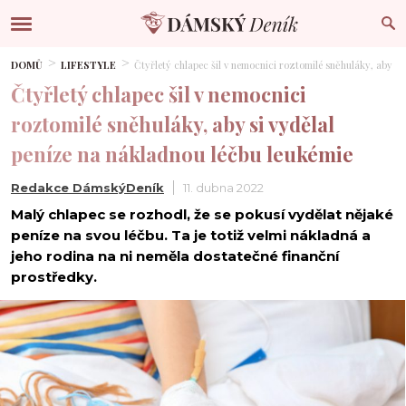
DOMŮ
LIFESTYLE
Čtyřletý chlapec šil v nemocnici roztomilé sněhuláky, aby si
Čtyřletý chlapec šil v nemocnici
roztomilé sněhuláky, aby si vydělal
peníze na nákladnou léčbu leukémie
Redakce DámskýDeník
11. dubna 2022
Malý chlapec se rozhodl, že se pokusí vydělat nějaké
peníze na svou léčbu. Ta je totiž velmi nákladná a
jeho rodina na ni neměla dostatečné finanční
prostředky.