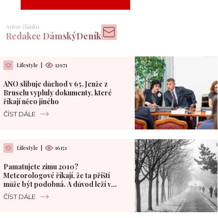
Autor článku
Redakce DámskýDeník
Lifestyle
|
12971
ANO slibuje důchod v 65. Jenže z
Bruselu vypluly dokumenty, které
říkají něco jiného
ČÍST DÁLE
Lifestyle
|
16151
Pamatujete zimu 2010?
Meteorologové říkají, že ta příští
může být podobná. A důvod leží v
Pacifiku
ČÍST DÁLE