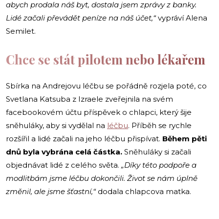
abych prodala náš byt, dostala jsem zprávy z banky.
Lidé začali převádět peníze na náš účet,“
vypráví Alena
Semilet.
Chce se stát pilotem nebo lékařem
Sbírka na Andrejovu léčbu se pořádně rozjela poté, co
Svetlana Katsuba z Izraele zveřejnila na svém
facebookovém účtu příspěvek o chlapci, který šije
sněhuláky, aby si vydělal na
léčbu
. Příběh se rychle
rozšířil a lidé začali na jeho léčbu přispívat.
Během pěti
dnů byla vybrána celá částka.
Sněhuláky si začali
objednávat lidé z celého světa.
„Díky této podpoře a
modlitbám jsme léčbu dokončili. Život se nám úplně
změnil, ale jsme šťastní,“
dodala chlapcova matka.