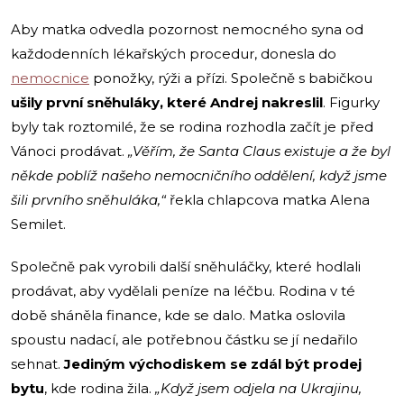
Aby matka odvedla pozornost nemocného syna od
každodenních lékařských procedur, donesla do
nemocnice
ponožky, rýži a přízi. Společně s babičkou
ušily první sněhuláky, které Andrej nakreslil
. Figurky
byly tak roztomilé, že se rodina rozhodla začít je před
Vánoci prodávat.
„Věřím, že Santa Claus existuje a že byl
někde poblíž našeho nemocničního oddělení, když jsme
šili prvního sněhuláka,“
řekla chlapcova matka Alena
Semilet.
Společně pak vyrobili další sněhuláčky, které hodlali
prodávat, aby vydělali peníze na léčbu. Rodina v té
době sháněla finance, kde se dalo. Matka oslovila
spoustu nadací, ale potřebnou částku se jí nedařilo
sehnat.
Jediným východiskem se zdál být prodej
bytu
, kde rodina žila.
„Když jsem odjela na Ukrajinu,