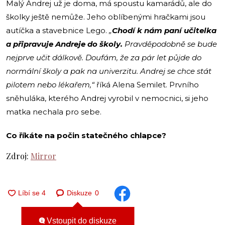
Malý Andrej už je doma, má spoustu kamarádů, ale do
školky ještě nemůže. Jeho oblíbenými hračkami jsou
autíčka a stavebnice Lego.
„
Chodí k nám paní učitelka
a připravuje Andreje do školy.
Pravděpodobně se bude
nejprve učit dálkově. Doufám, že za pár let půjde do
normální školy a pak na univerzitu. Andrej se chce stát
pilotem nebo lékařem,“
říká Alena Semilet. Prvního
sněhuláka, kterého Andrej vyrobil v nemocnici, si jeho
matka nechala pro sebe.
Co říkáte na počin statečného chlapce?
Zdroj:
Mirror
Diskuze
0
Vstoupit do diskuze