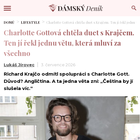
DOMŮ
LIFESTYLE
Charlotte Gottová chtěla duet s Krajčem. Ten jí řekl jednu vě
Charlotte Gottová chtěla duet s Krajčem.
Ten jí řekl jednu větu, která mluví za
všechno
Lukáš Jírovec
3. července 2026
Richard Krajčo odmítl spolupráci s Charlotte Gott.
Důvod? Angličtina. A ta jedna věta zní: „Čeština by jí
slušela víc.“