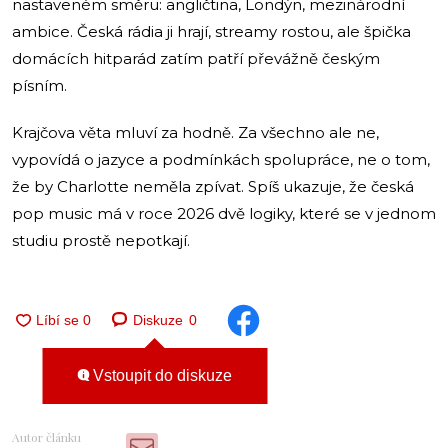
nastaveném směru: angličtina, Londýn, mezinárodní
ambice. Česká rádia ji hrají, streamy rostou, ale špička
domácích hitparád zatím patří převážně českým
písním.
Krajčova věta mluví za hodně. Za všechno ale ne,
vypovídá o jazyce a podmínkách spolupráce, ne o tom,
že by Charlotte neměla zpívat. Spíš ukazuje, že česká
pop music má v roce 2026 dvě logiky, které se v jednom
studiu prostě nepotkají.
Diskuze
0
Vstoupit do diskuze
Autor článku