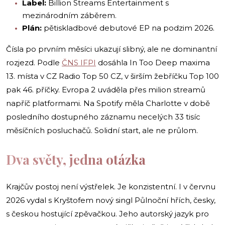
Label:
Billion Streams Entertainment s
mezinárodním záběrem.
Plán:
pětiskladbové debutové EP na podzim 2026.
Čísla po prvním měsíci ukazují slibný, ale ne dominantní
rozjezd. Podle
ČNS IFPI
dosáhla In Too Deep maxima
13. místa v CZ Radio Top 50 CZ, v širším žebříčku Top 100
pak 46. příčky. Evropa 2 uváděla přes milion streamů
napříč platformami. Na Spotify měla Charlotte v době
posledního dostupného záznamu necelých 33 tisíc
měsíčních posluchačů. Solidní start, ale ne průlom.
Dva světy, jedna otázka
Krajčův postoj není výstřelek. Je konzistentní. I v červnu
2026 vydal s Kryštofem nový singl Půlnoční hřích, česky,
s českou hostující zpěvačkou. Jeho autorský jazyk pro