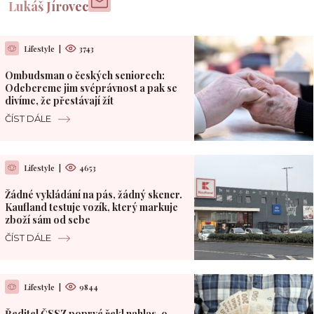
Lukáš Jírovec
Lifestyle
|
3743
Ombudsman o českých seniorech:
Odebereme jim svéprávnost a pak se
divíme, že přestávají žít
ČÍST DÁLE
Lifestyle
|
4653
Žádné vykládání na pás, žádný skener.
Kaufland testuje vozík, který markuje
zboží sám od sebe
ČÍST DÁLE
Lifestyle
|
9844
Ředitel ČSSZ poprvé řekl nahlas, o