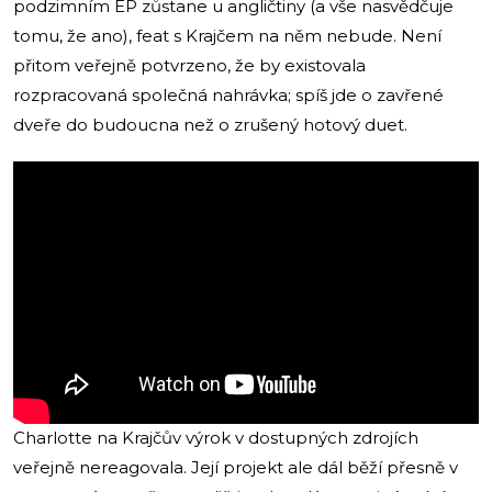
podzimním EP zůstane u angličtiny (a vše nasvědčuje
tomu, že ano), feat s Krajčem na něm nebude. Není
přitom veřejně potvrzeno, že by existovala
rozpracovaná společná nahrávka; spíš jde o zavřené
dveře do budoucna než o zrušený hotový duet.
Charlotte na Krajčův výrok v dostupných zdrojích
veřejně nereagovala. Její projekt ale dál běží přesně v