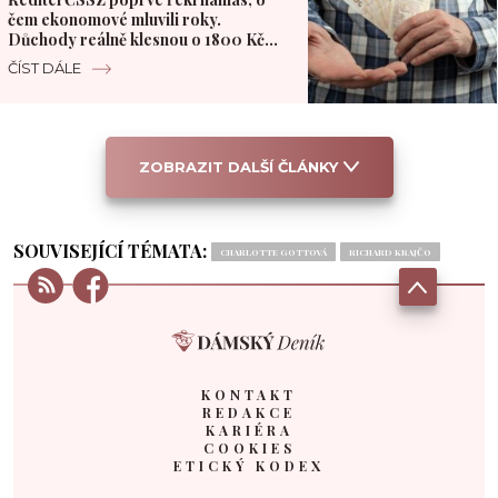
čem ekonomové mluvili roky.
Důchody reálně klesnou o 1800 Kč
měsíčně
ČÍST DÁLE
ZOBRAZIT DALŠÍ ČLÁNKY
SOUVISEJÍCÍ TÉMATA:
CHARLOTTE GOTTOVÁ
RICHARD KRAJČO
KONTAKT
REDAKCE
KARIÉRA
COOKIES
ETICKÝ KODEX