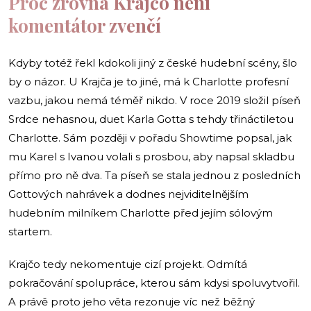
Proč zrovna Krajčo není
komentátor zvenčí
Kdyby totéž řekl kdokoli jiný z české hudební scény, šlo
by o názor. U Krajča je to jiné, má k Charlotte profesní
vazbu, jakou nemá téměř nikdo. V roce 2019 složil píseň
Srdce nehasnou, duet Karla Gotta s tehdy třináctiletou
Charlotte. Sám později v pořadu Showtime popsal, jak
mu Karel s Ivanou volali s prosbou, aby napsal skladbu
přímo pro ně dva. Ta píseň se stala jednou z posledních
Gottových nahrávek a dodnes nejviditelnějším
hudebním milníkem Charlotte před jejím sólovým
startem.
Krajčo tedy nekomentuje cizí projekt. Odmítá
pokračování spolupráce, kterou sám kdysi spoluvytvořil.
A právě proto jeho věta rezonuje víc než běžný