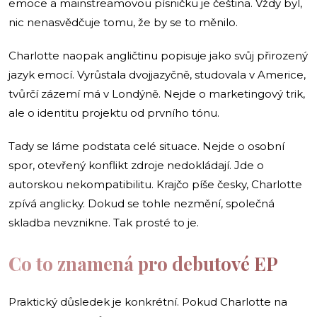
emoce a mainstreamovou písničku je čeština. Vždy byl,
nic nenasvědčuje tomu, že by se to měnilo.
Charlotte naopak angličtinu popisuje jako svůj přirozený
jazyk emocí. Vyrůstala dvojjazyčně, studovala v Americe,
tvůrčí zázemí má v Londýně. Nejde o marketingový trik,
ale o identitu projektu od prvního tónu.
Tady se láme podstata celé situace. Nejde o osobní
spor, otevřený konflikt zdroje nedokládají. Jde o
autorskou nekompatibilitu. Krajčo píše česky, Charlotte
zpívá anglicky. Dokud se tohle nezmění, společná
skladba nevznikne. Tak prosté to je.
Co to znamená pro debutové EP
Praktický důsledek je konkrétní. Pokud Charlotte na