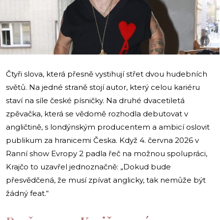
i
Čtyři slova, která přesně vystihují střet dvou hudebních
světů. Na jedné straně stojí autor, který celou kariéru
staví na síle české písničky. Na druhé dvacetiletá
zpěvačka, která se vědomě rozhodla debutovat v
angličtině, s londýnským producentem a ambicí oslovit
publikum za hranicemi Česka. Když 4. června 2026 v
Ranní show Evropy 2 padla řeč na možnou spolupráci,
Krajčo to uzavřel jednoznačně: „Dokud bude
přesvědčená, že musí zpívat anglicky, tak nemůže být
žádný feat.“