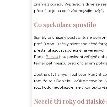
známá z pořadu Vypravěči a dříve ze šest
přesně to je na celé věci nejzajímavější.
Co spekulace spustilo
Signály přicházely postupně, ale dohroma
profilů obou začaly mizet společné fotogr
přestal ukazovat společně na veřejných 
Podle
Blesku
jsou poslední veřejně dohl
téměř pět měsíců před oficiálním potvr
Zpětně dává smysl i rozhovor, který Brzo
tom, že se s Danielou kvůli pracovnímu v
rozchodu nedokazuje, ale v kontextu všeh
Necelé tři roky od italské