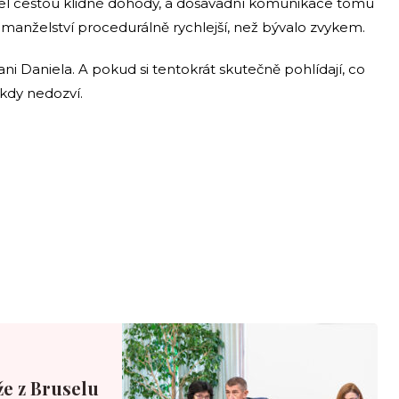
el cestou klidné dohody, a dosavadní komunikace tomu
manželství procedurálně rychlejší, než bývalo zvykem.
ni Daniela. A pokud si tentokrát skutečně pohlídají, co
ikdy nedozví.
že z Bruselu