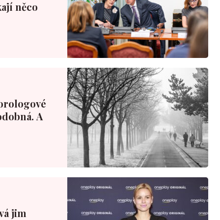
ají něco
orologové
podobná. A
ová jim