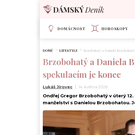
DOMÁCNOST
HOROSKOPY
DOMŮ
LIFESTYLE
Brzobohatý a Daniela Brzobohatá s
Brzobohatý a Daniela Br
spekulacím je konec
Lukáš Jírovec
14. května 2026
Ondřej Gregor Brzobohatý v úterý 12.
manželství s Danielou Brzobohatou. J