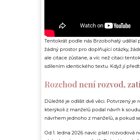
Tentokrát podle nás Brzobohatý udělal př
žádný prostor pro doplňující otázky, žádn
ale citace zůstane, a víc než citaci ten
sdílením identického textu. Když jí před
Rozchod není rozvod, za
Důležité je odlišit dvě věci. Potvrzený je
kterýkoli z manželů podal návrh k soud
návrhem jednoho z manželů, a pokud se
Od 1. ledna 2026 navíc platí rozvodová 