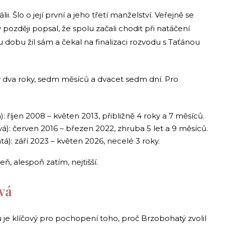
lii. Šlo o její první a jeho třetí manželství. Veřejně se
ý později popsal, že spolu začali chodit při natáčení
 dobu žil sám a čekal na finalizaci rozvodu s Taťánou
 dva roky, sedm měsíců a dvacet sedm dní. Pro
 říjen 2008 – květen 2013, přibližně 4 roky a 7 měsíců.
): červen 2016 – březen 2022, zhruba 5 let a 9 měsíců.
): září 2023 – květen 2026, necelé 3 roky.
eň, alespoň zatím, nejtišší.
vá
je klíčový pro pochopení toho, proč Brzobohatý zvolil