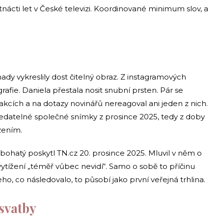
nácti let v České televizi. Koordinované minimum slov, a
dy vykreslily dost čitelný obraz. Z instagramových
afie. Daniela přestala nosit snubní prsten. Pár se
akcích a na dotazy novinářů nereagoval ani jeden z nich.
edatelné společné snímky z prosince 2025, tedy z doby
zením.
bohatý poskytl TN.cz 20. prosince 2025. Mluvil v něm o
ytížení „téměř vůbec nevidí“. Samo o sobě to příčinu
o, co následovalo, to působí jako první veřejná trhlina.
 svatby