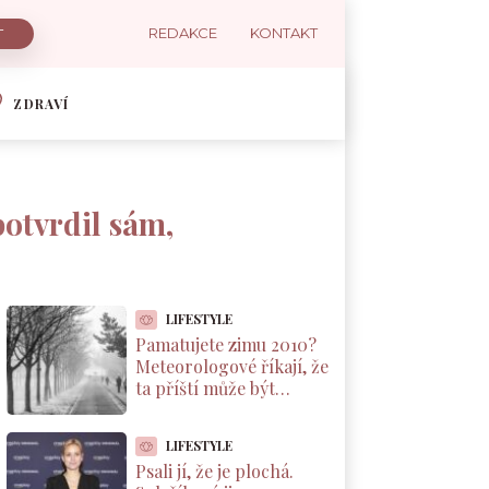
REDAKCE
KONTAKT
ZDRAVÍ
potvrdil sám,
LIFESTYLE
Pamatujete zimu 2010?
Meteorologové říkají, že
ta příští může být
podobná. A důvod leží v
Pacifiku
LIFESTYLE
Psali jí, že je plochá.