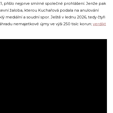
2021, přišlo nejprve smírné společné prohlášení. Jenže pak
írkevní žaloba, kterou Kuchařová podala na anulování
klý mediální a soudní spor. Ještě v lednu 2026, tedy čtyři
áhradu nemajetkové újmy ve výši 250 tisíc korun;
verdikt