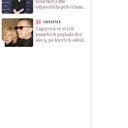
Solaříková jim
odpověděla pěti větami,
které by si měl přečíst
každý rodič dcery
LIFESTYLE
Zagorová ve svých
pamětech popsala dvě
slova, po kterých odešla
od partnera. Už se k
němu nevrátila