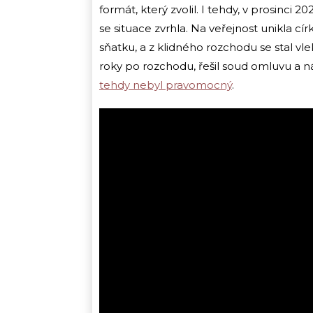
formát, který zvolil. I tehdy, v prosinci 
se situace zvrhla. Na veřejnost unikla c
sňatku, a z klidného rozchodu se stal vle
roky po rozchodu, řešil soud omluvu a n
tehdy nebyl pravomocný
.