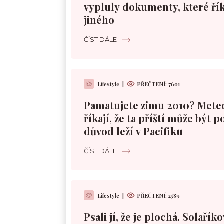
vypluly dokumenty, které řík
jiného
ČÍST DÁLE
Lifestyle
|
PŘEČTENÍ:
7601
Pamatujete zimu 2010? Mete
říkají, že ta příští může být 
důvod leží v Pacifiku
ČÍST DÁLE
Lifestyle
|
PŘEČTENÍ:
2589
Psali jí, že je plochá. Solařík