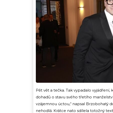
Pět vět a tečka. Tak vypadalo vyjádření,
dohadů o stavu svého třetího manželství.
vzájemnou úctou,“ napsal Brzobohatý do 
nehodlá. Krátce nato sdílela totožný te