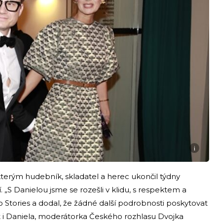
i
 kterým hudebník, skladatel a herec ukončil týdny
 „S Danielou jsme se rozešli v klidu, s respektem a
Stories a dodal, že žádné další podrobnosti poskytovat
xt i Daniela, moderátorka Českého rozhlasu Dvojka