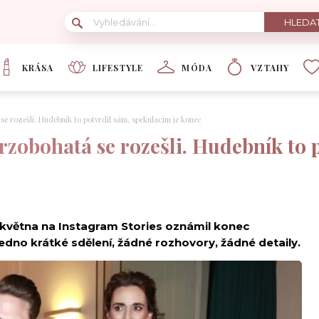
KRÁSA
LIFESTYLE
MÓDA
VZTAHY
e rozešli. Hudebník to potvrdil sám, spekulacím je konec
zobohatá se rozešli. Hudebník to 
 května na Instagram Stories oznámil konec
edno krátké sdělení, žádné rozhovory, žádné detaily.