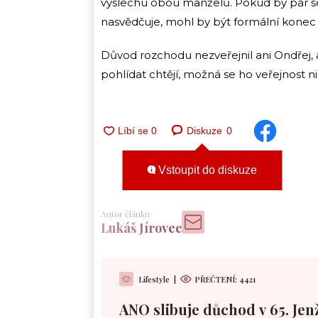
výslechu obou manželů. Pokud by pár š
nasvědčuje, mohl by být formální konec 
Důvod rozchodu nezveřejnil ani Ondřej, a
pohlídat chtějí, možná se ho veřejnost n
Diskuze
0
Vstoupit do diskuze
Autor článku
Lukáš Jírovec
Lifestyle
|
PŘEČTENÍ:
4421
ANO slibuje důchod v 65. Jen