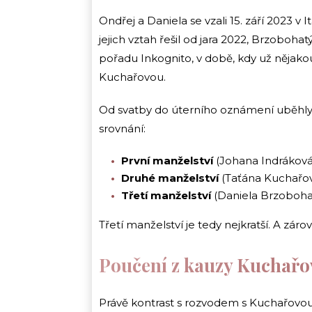
Ondřej a Daniela se vzali 15. září 2023 v Itá
jejich vztah řešil od jara 2022, Brzobohat
pořadu Inkognito, v době, kdy už nějakou
Kuchařovou.
Od svatby do úterního oznámení uběhly
srovnání:
První manželství
(Johana Indráková):
Druhé manželství
(Taťána Kuchařová
Třetí manželství
(Daniela Brzobohatá
Třetí manželství je tedy nejkratší. A zárov
Poučení z kauzy Kuchařo
Právě kontrast s rozvodem s Kuchařovou 