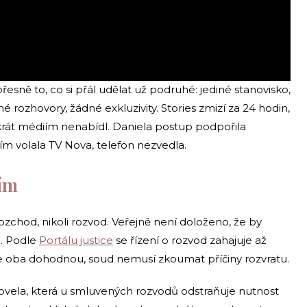
esně to, co si přál udělat už podruhé: jediné stanovisko,
é rozhovory, žádné exkluzivity. Stories zmizí za 24 hodin,
tokrát médiím nenabídl. Daniela postup podpořila
tím volala TV Nova, telefon nezvedla.
tím
 rozchod, nikoli rozvod. Veřejně není doloženo, že by
u. Podle
Portálu justice
se řízení o rozvod zahajuje až
 oba dohodnou, soud nemusí zkoumat příčiny rozvratu.
novela, která u smluvených rozvodů odstraňuje nutnost