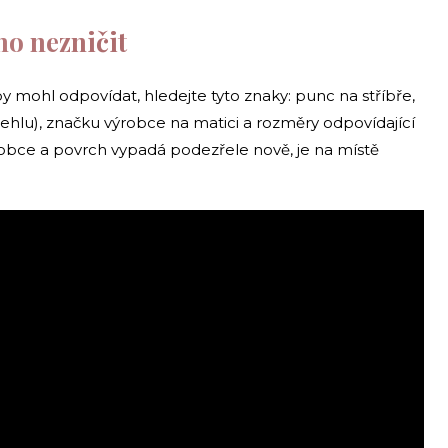
ho nezničit
by mohl odpovídat, hledejte tyto znaky: punc na stříbře,
jehlu), značku výrobce na matici a rozměry odpovídající
robce a povrch vypadá podezřele nově, je na místě