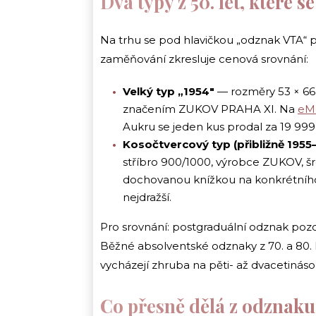
Dva typy z 50. let, které 
Na trhu se pod hlavičkou „odznak VTA“ po
zaměňování zkresluje cenová srovnání:
Velký typ „1954″
— rozměry 53 × 66,
značením ZUKOV PRAHA XI. Na
eM
Aukru se jeden kus prodal za 19 999 
Kosočtvercový typ (přibližně 1955
stříbro 900/1000, výrobce ZUKOV, š
dochovanou knížkou na konkrétního 
nejdražší.
Pro srovnání: postgraduální odznak pozd
Běžné absolventské odznaky z 70. a 80. l
vycházejí zhruba na pěti- až dvacetinás
Co přesně dělá z odznaku