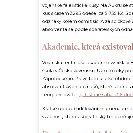
vojenské faleristické kusy. Na Aukru se s
kus s číslem 3293 odešel za 5 735 Kč. S
odznaky kolem osmi tisíc. A za špičkov
absolventa se podle sběratelských odhadů 
Akademie, která existova
Vojenská technická akademie vznikla v B
škola v Československu. Už o tři roky p
Zápotockého. Právě toto krátké období, 
absolventských odznaků, které se dnes n
reorganizovala;
její historie sahá až k d
Krátké období udělování znamená ome
vzácnost, kterou sběratelský trh oceňuje