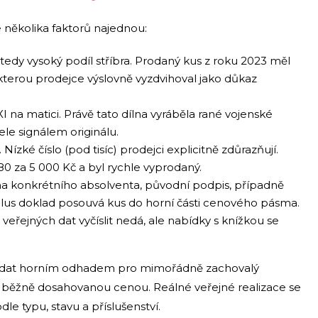
 několika faktorů najednou:
tedy vysoký podíl stříbra. Prodaný kus z roku 2023 měl
kterou prodejce výslovně vyzdvihoval jako důkaz
a matici. Právě tato dílna vyráběla rané vojenské
tele signálem originálu.
ízké číslo (pod tisíc) prodejci explicitně zdůrazňují.
980 za 5 000 Kč a byl rychle vyprodaný.
 konkrétního absolventa, původní podpis, případně
lus doklad posouvá kus do horní části cenového pásma.
 veřejných dat vyčíslit nedá, ale nabídky s knížkou se
h dat horním odhadem pro mimořádně zachovalý
 běžně dosahovanou cenou. Reálné veřejné realizace se
e typu, stavu a příslušenství.