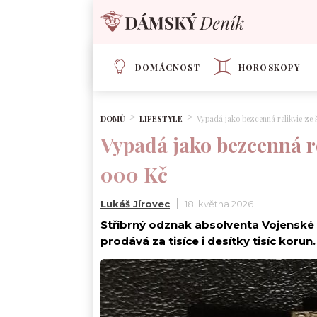
DOMÁCNOST
HOROSKOPY
DOMŮ
LIFESTYLE
Vypadá jako bezcenná relikvie ze š
Vypadá jako bezcenná rel
000 Kč
Lukáš Jírovec
18. května 2026
Stříbrný odznak absolventa Vojenské t
prodává za tisíce i desítky tisíc korun