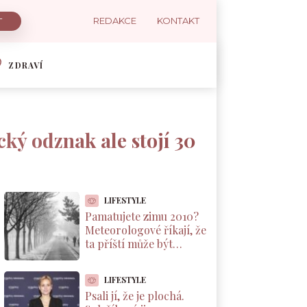
REDAKCE
KONTAKT
ZDRAVÍ
cký odznak ale stojí 30
LIFESTYLE
Pamatujete zimu 2010?
Meteorologové říkají, že
ta příští může být
podobná. A důvod leží v
Pacifiku
LIFESTYLE
Psali jí, že je plochá.