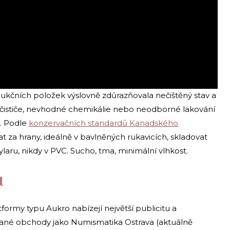
aukčních položek výslovně zdůrazňovala nečištěný stav a
í čističe, nevhodné chemikálie nebo neodborné lakování
. Podle
konzervačních standardů Kanadského
t za hrany, ideálně v bavlněných rukavicích, skladovat
laru, nikdy v PVC. Sucho, tma, minimální vlhkost.
t
tformy typu Aukro nabízejí největší publicitu a
ované obchody jako Numismatika Ostrava (aktuálně