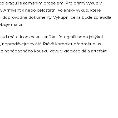
shop pracují s komisním prodejem. Pro přímý výkup v
ký Armyantik nebo celostátní Vojenský výkup, které
í i doprovodné dokumenty. Výkupní cena bude zpravidla
ebuje marži.
kud máte k odznaku i knížku, fotografii nebo jakýkoli
, neprodávejte zvlášť. Právě komplet předmět plus
co z nenápadného kousku kovu v krabičce dělá artefakt