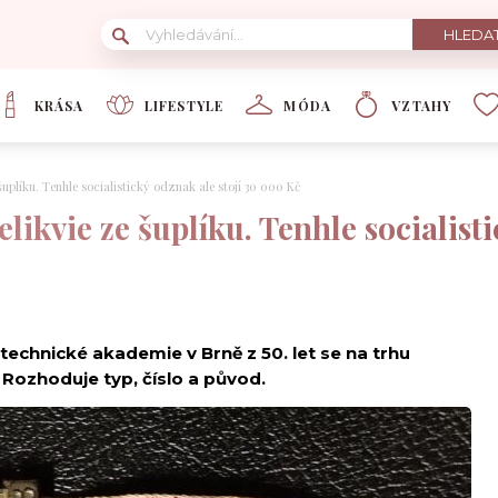
KRÁSA
LIFESTYLE
MÓDA
VZTAHY
uplíku. Tenhle socialistický odznak ale stojí 30 000 Kč
ikvie ze šuplíku. Tenhle socialisti
echnické akademie v Brně z 50. let se na trhu
. Rozhoduje typ, číslo a původ.