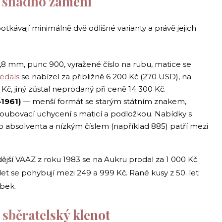
se snadno zamění
tkávají minimálně dvě odlišné varianty a právě jejich
8 mm, punc 900, vyražené číslo na rubu, matice se
edals
se nabízel za přibližně 6 200 Kč (270 USD), na
Kč, jiný zůstal neprodaný při ceně 14 300 Kč.
–1961)
— menší formát se starým státním znakem,
roubovací uchycení s maticí a podložkou. Nabídky s
absolventa a nízkým číslem (například 885) patří mezi
ější VAAZ z roku 1983 se na Aukru prodal za 1 000 Kč.
et se pohybují mezi 249 a 999 Kč. Rané kusy z 50. let
obek.
 sběratelský klenot