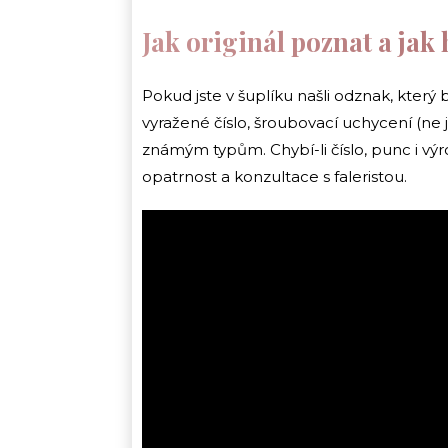
Jak originál poznat a jak 
Pokud jste v šuplíku našli odznak, který 
vyražené číslo, šroubovací uchycení (ne 
známým typům. Chybí-li číslo, punc i vý
opatrnost a konzultace s faleristou.