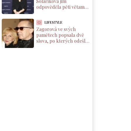
Solaříková jim
odpověděla pěti větami,
které by si měl přečíst
každý rodič dcery
LIFESTYLE
Zagorová ve svých
pamětech popsala dvě
slova, po kterých odešla
od partnera. Už se k
němu nevrátila