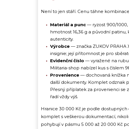
Není to jen stáří. Cenu táhne kombinace
Materiál a punc
— ryzost 900/1000, 
hmotnost 16,36 g a původní patinu, 
autenticity.
Výrobce
— značka ZUKOV PRAHA XI n
insignie; její přítomnost je pro sběra
Evidenční číslo
— vyražené na rubu. N
Militaria-shop nabízel kus s číslem 
Provenience
— dochovaná knížka na
další dokumenty. Komplet odznak p
Přesný příplatek za provenienci se z
řadí vždy výš.
Hranice 30 000 Kč je podle dostupnýc
komplet s veškerou dokumentací, nikoli
pohybují v pásmu 5 000 až 20 000 Kč podl