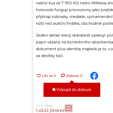
nabízí kus za 7 950 Kč) nebo Militaria-
hotovosti fungují provozovny jako pražs
přijímají odznaky, medaile, vyznamenán
nižší než aukční finálka, obchodník potř
Jeden detail, který sběratelé opakují: po
papír vázaný na konkrétního absolventa
dokument plus identita majitele je to, 
za desítky tisíc.
Diskuze
0
Vstoupit do diskuze
Autor článku
Lukáš Jírovec