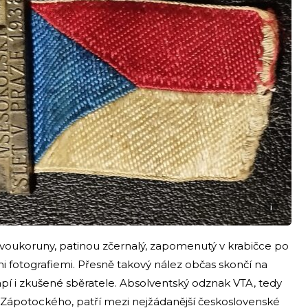
i
 dvoukoruny, patinou zčernalý, zapomenutý v krabičce po
i fotografiemi. Přesně takový nález občas skončí na
pí i zkušené sběratele. Absolventský odznak VTA, tedy
Zápotockého, patří mezi nejžádanější československé