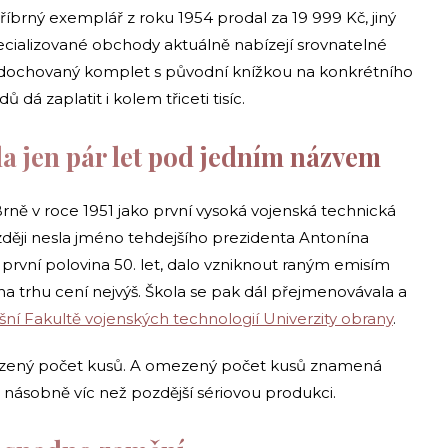
tříbrný exemplář z roku 1954 prodal za 19 999 Kč, jiný
pecializované obchody aktuálně nabízejí srovnatelné
ě dochovaný komplet s původní knížkou na konkrétního
dá zaplatit i kolem třiceti tisíc.
la jen pár let pod jedním názvem
rně v roce 1951 jako první vysoká vojenská technická
ozději nesla jméno tehdejšího prezidenta Antonína
první polovina 50. let, dalo vzniknout raným emisím
a trhu cení nejvýš. Škola se pak dál přejmenovávala a
nešní Fakultě vojenských technologií Univerzity obrany
.
zený počet kusů. A omezený počet kusů znamená
 násobně víc než pozdější sériovou produkci.