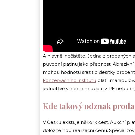
A hlavně: nečistěte. Jedna z prodaných 
původní patinu jako přednost. Abrazivn
mohou hodnotu srazit o desítky procent
konzervačního institutu
platí: manipulova
jednotlivě v inertním obalu z PE nebo my
Kde takový odznak proda
V Česku existuje několik cest. Aukční pla
doložitelnou realizační cenu. Specializ